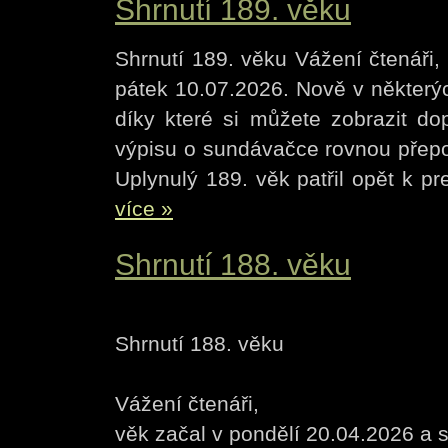
Shrnutí 189. věku
Shrnutí 189. věku Vážení čtenáři,
pátek 10.07.2026. Nově v některýc
díky které si můžete zobrazit do
výpisu o sundávačce rovnou přepoš
Uplynulý 189. věk patřil opět k pr
více »
Shrnutí 188. věku
Shrnutí 188. věku
Vážení čtenáři,
věk začal v pondělí 20.04.2026 a s