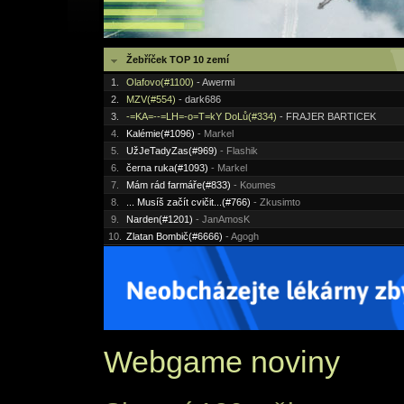
Žebříček TOP 10 zemí
1.
Olafovo(#1100)
- Awermi
2.
MZV(#554)
- dark686
3.
-=KA=--=LH=-o=T=kY DoLů(#334)
- FRAJER BARTICEK
4.
Kalémie(#1096)
- Markel
5.
UžJeTadyZas(#969)
- Flashik
6.
černa ruka(#1093)
- Markel
7.
Mám rád farmáře(#833)
- Koumes
8.
... Musíš začít cvičit...(#766)
- Zkusimto
9.
Narden(#1201)
- JanAmosK
10.
Zlatan Bombič(#6666)
- Agogh
Webgame noviny