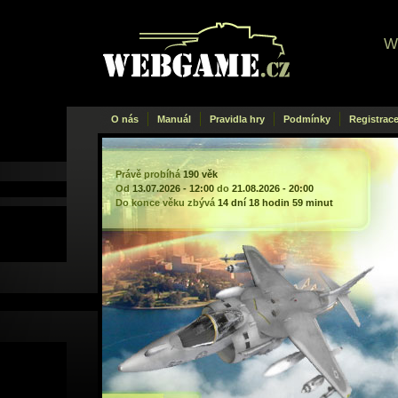
W
Webgame
.cz
O nás
Manuál
Pravidla hry
Podmínky
Registrac
Právě probíhá
190 věk
Od
13.07.2026 - 12:00
do
21.08.2026 - 20:00
Do konce věku zbývá
14 dní 18 hodin 59 minut