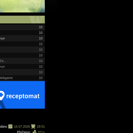
10
10
chun
10
10
10
10
če...
10
chun
10
10
i Webgame
10
ydáno
16.07.2026
18:51
Přečteno:
321x