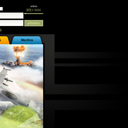
online
372
/
3000
o
G
Mezihra