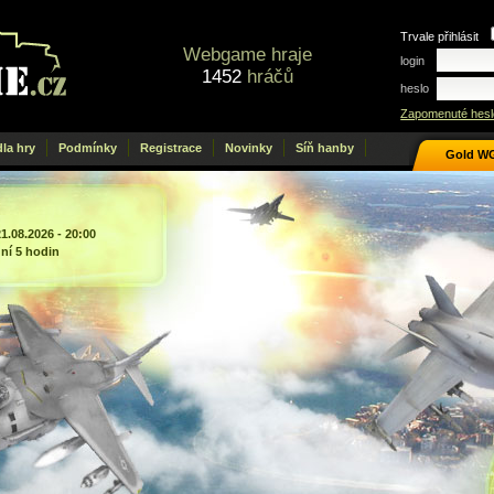
Trvale přihlásit
Webgame hraje
login
1452
hráčů
heslo
Zapomenuté hesl
dla hry
Podmínky
Registrace
Novinky
Síň hanby
Gold W
21.08.2026 - 20:00
dní 5 hodin