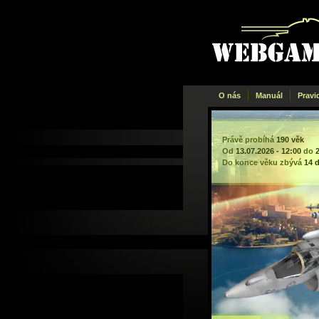
Webgame
.cz
O nás
Manuál
Pravi
Právě probíhá
190 věk
Od
13.07.2026 - 12:00
do
Do konce věku zbývá
14 