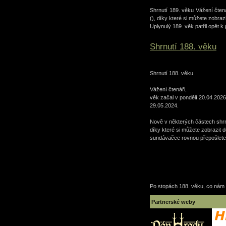
Shrnutí 189. věku Vážení čten
(), díky které si můžete zobraz
Uplynulý 189. věk patřil opět k
Shrnutí 188. věku
Shrnutí 188. věku
Vážení čtenáři,
věk začal v pondělí 20.04.2026
29.05.2024.
Nově v některých částech shrnu
díky které si můžete zobrazit d
sundávačce rovnou přepošlete i
Po stopách 188. věku, co nám
Partnerské weby