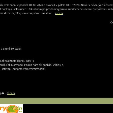
áři, věk začal v pondělí 01.06.2026 a skončil v pátek 10.07.2026. Nově v některých částech
it doplňující informace. Pokud nám při posílání výpisu o sundávačce rovnou přepošlete i infi
 prestižně nejsilnějším a na pěkné umístění ...
více »
V
 a skončil v pátek
tí naleznete ikonku lupy (),
oplňující informace. Pokud nám při posílání výpisu o
 infiltraci, budeme vám velmi vděční.
 p�...
více »