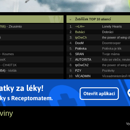
Žebříček TOP 10 aliancí
#766)
- Zkusimto
1.
-=LH=-
Lonely Hearts
2.
Bubáci
Dobráci
i
3.
tpOwCh
the power of wing 
4.
DooM
Doomtrooper
5.
Polévka
Polévka je lék
- Koumes
6.
SRAN
Tvoje máma
mosK
7.
AUTORITA
Kdo se vleče, neute
- CH40T1K
8.
tpOwCh2
the power of wing 
854)
- klofák
9.
PZY
Pozitivity
10.
VÍCADMIN
Víceadministrátoř
viny
V