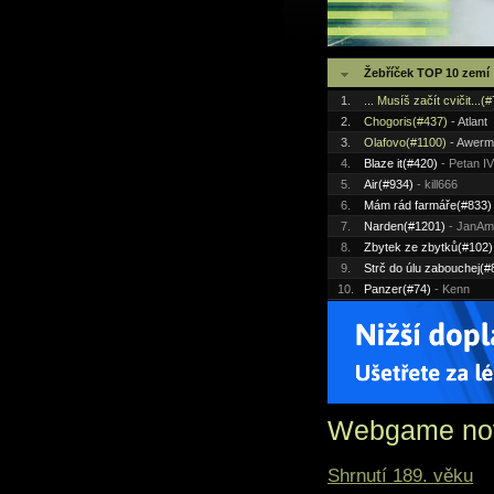
Žebříček TOP 10 zemí
1.
... Musíš začít cvičit...(
2.
Chogoris(#437)
- Atlant
3.
Olafovo(#1100)
- Awerm
4.
Blaze it(#420)
- Petan IV
5.
Air(#934)
- kill666
6.
Mám rád farmáře(#833)
7.
Narden(#1201)
- JanA
8.
Zbytek ze zbytků(#102)
9.
Strč do úlu zabouchej(#
10.
Panzer(#74)
- Kenn
Webgame no
Shrnutí 189. věku