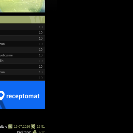
10
10
10
chun
10
10
i Webgame
10
če...
10
10
chun
10
10
ydáno
16.07.2026
18:51
Přečteno:
321x