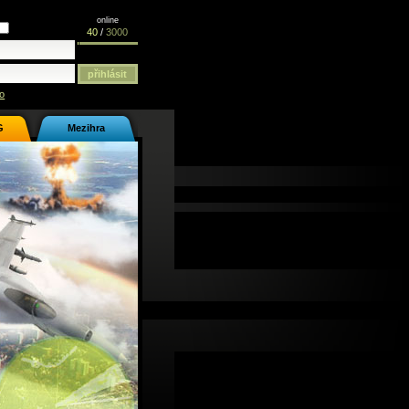
online
40
/
3000
o
G
Mezihra