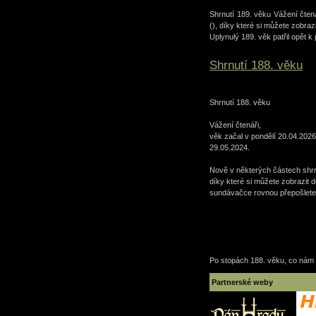
Shrnutí 189. věku Vážení čten
(), díky které si můžete zobraz
Uplynulý 189. věk patřil opět k
Shrnutí 188. věku
Shrnutí 188. věku
Vážení čtenáři,
věk začal v pondělí 20.04.2026
29.05.2024.
Nově v některých částech shrnu
díky které si můžete zobrazit d
sundávačce rovnou přepošlete i
Po stopách 188. věku, co nám
Partnerské weby