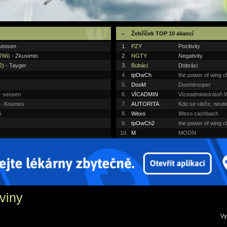
Žebříček TOP 10 aliancí
seosen
1.
PZY
Pozitivity
#766)
- Zkusimto
2.
NGTY
Negativity
2)
- Tayger
3.
Bubáci
Dobráci
4.
tpOwCh
the power of wing 
5.
DooM
Doomtrooper
- seosen
6.
VÍCADMIN
Víceadministrátoř
- Koumes
7.
AUTORITA
Kdo se vleče, neute
i
8.
Wexo
Wexo cashbach
9.
tpOwCh2
the power of wing 
x
10.
M
MOON
viny
V