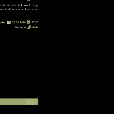
 shrnutí naleznete ikonku lupy
ltraci, budeme vám velmi vděční.
ydáno
06.06.2026
17:05
Přečteno:
444x