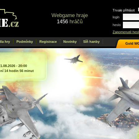
Trvale přihlásit
Webgame hraje
login
1456
hráčů
heslo
Zapomenuté hesl
dla hry
Podmínky
Registrace
Novinky
Síň hanby
Gold W
21.08.2026 - 20:00
dní 14 hodin 56 minut