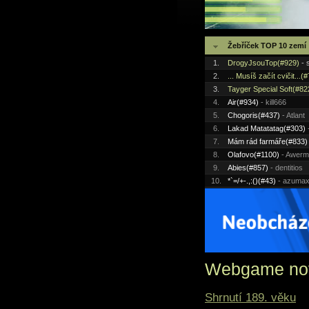
Žebříček TOP 10 zemí
1.
DrogyJsouTop(#929)
- 
2.
... Musíš začít cvičit...(
3.
Tayger Special Soft(#82
4.
Air(#934)
- kill666
5.
Chogoris(#437)
- Atlant
6.
Lakad Matatatag(#303)
7.
Mám rád farmáře(#833)
8.
Olafovo(#1100)
- Awerm
9.
Abies(#857)
- dentitios
10.
*`=/+-.,:()(#43)
- azuma
Webgame no
Shrnutí 189. věku