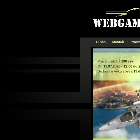
Webgame
.cz
O nás
Manuál
Pravi
Právě probíhá
190 věk
Od
13.07.2026 - 12:00
do
Do konce věku zbývá
13 