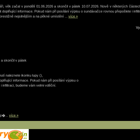
áři, věk začal v pondělí 01.06.2026 a skončil v pátek 10.07.2026. Nově v některých částech
it doplňující informace. Pokud nám při posílání výpisu o sundávačce rovnou přepošlete i infi
 prestižně nejsilnějším a na pěkné umístění ...
více »
V
 a skončil v pátek
tí naleznete ikonku lupy (),
oplňující informace. Pokud nám při posílání výpisu o
 infiltraci, budeme vám velmi vděční.
 p�...
více »