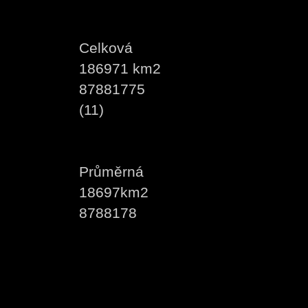
Celková
186971 km2
87881775
(11)
Průměrná
18697km2
8788178