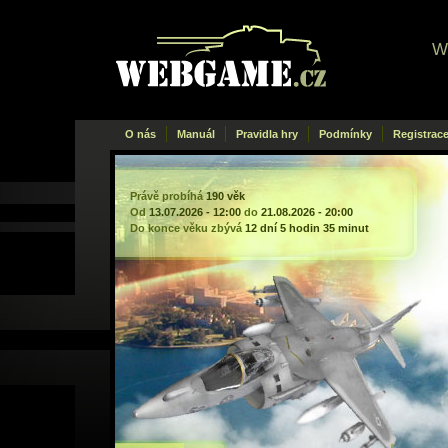
W
Webgame
.cz
O nás
Manuál
Pravidla hry
Podmínky
Registrac
Právě probíhá
190 věk
Od
13.07.2026 - 12:00
do
21.08.2026 - 20:00
Do konce věku zbývá
12 dní 5 hodin 35 minut