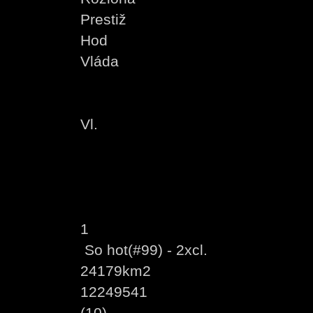
Prestiž
Hod
Vláda
Vl.
1
So hot(#99) - 2xcl.
24179km2
12249541
(10)