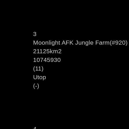
3
Moonlight AFK Jungle Farm(#920) 
21125km2
10745930
(11)
Utop
(-)
4