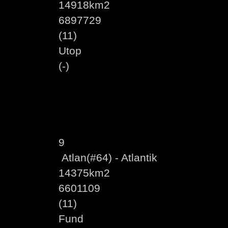
14918km2
6897729
(11)
Utop
(-)
9
Atlan(#64) - Atlantik
14375km2
6601109
(11)
Fund