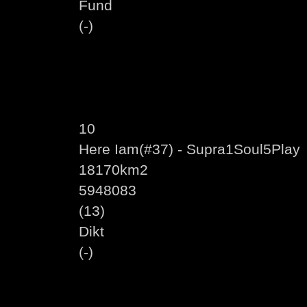
Fund
(-)
10
Here Iam(#37) - Supra1Soul5Play
18170km2
5948083
(13)
Dikt
(-)