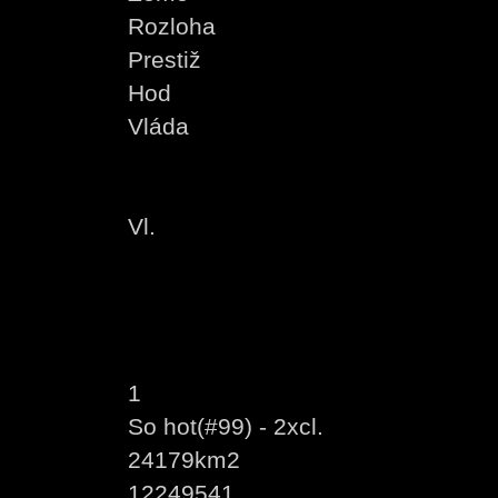
Rozloha
Prestiž
Hod
Vláda
Vl.
1
So hot(#99) - 2xcl.
24179km2
12249541