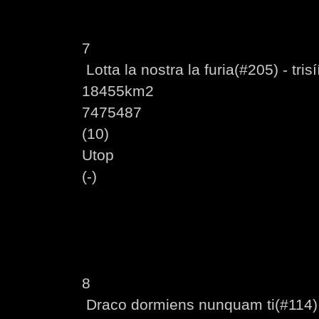
7
Lotta la nostra la furia(#205) - trisí
18455km2
7475487
(10)
Utop
(-)
8
Draco dormiens nunquam ti(#114) 