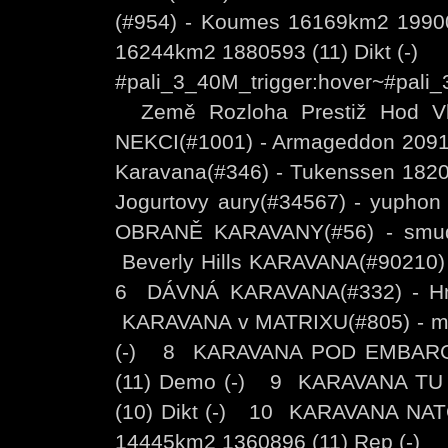
(#954) - Koumes 16169km2 19900
16244km2 1880593 (11) Dikt (-)
#pali_3_40M_trigger:hover~#pali
Země Rozloha Prestiž Ho
NEKCI(#1001) - Armageddon 2091
Karavana(#346) - Tukenssen 18
Jogurtovy aury(#34567) - yupho
OBRANĚ KARAVANY(#56) - smud
Beverly Hills KARAVANA(#90210) 
6 DÁVNÁ KARAVANA(#332) - Hn
KARAVANA v MATRIXU(#805) - ma
(-) 8 KARAVANA POD EMBARGEM
(11) Demo (-) 9 KARAVANA TU 
(10) Dikt (-) 10 KARAVANA NA
14445km2 1360896 (11) Rep (-)