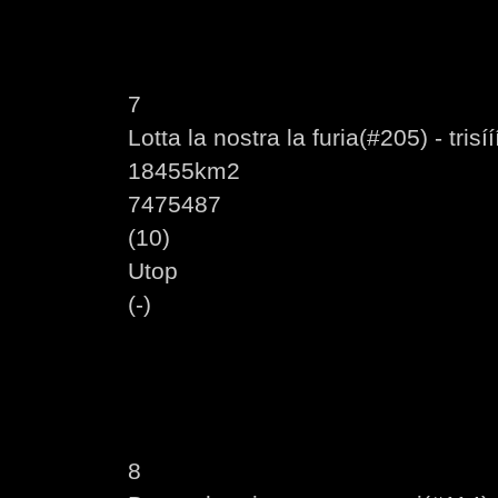
7
Lotta la nostra la furia(#205) - trisí
18455km2
7475487
(10)
Utop
(-)
8