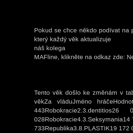
Pokud se chce někdo podívat na př
který každý věk aktualizuje
náš kolega
MAFline, klikněte na odkaz zde: 
Tento věk došlo ke změnám v tabu
věkZa vláduJméno hráčeHodnot
443Robokracie2.3.dentitios26
028Robokracie4.3.Seksymania14 
733Republika3.8.PLASTIK19 172 