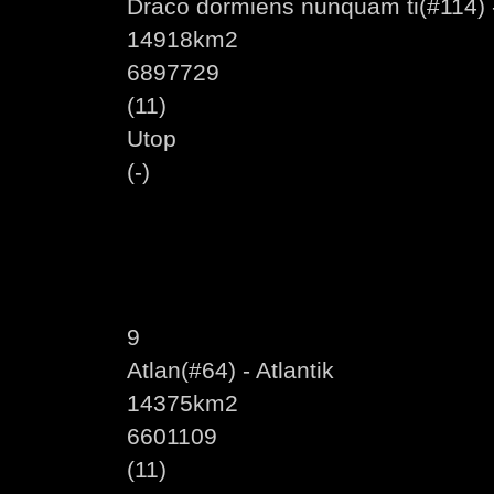
Draco dormiens nunquam ti(#114) 
14918km2
6897729
(11)
Utop
(-)
9
Atlan(#64) - Atlantik
14375km2
6601109
(11)