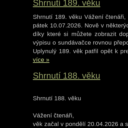
Shrnutí 189. věku
Shrnutí 189. věku Vážení čtenáři,
pátek 10.07.2026. Nově v některýc
díky které si můžete zobrazit do
výpisu o sundávačce rovnou přepoš
Uplynulý 189. věk patřil opět k pr
více »
Shrnutí 188. věku
Shrnutí 188. věku
Vážení čtenáři,
věk začal v pondělí 20.04.2026 a s