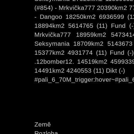
(#854) - Mrkvička777 20390km2 
- Dangoo 18250km2 6936599 (
18894km2 5614765 (11) Fund (-
Mrkvička777 18959km2 547341
Seksymania 18709km2 5143673
15377km2 4931774 (11) Fund (
.12bomber12. 14519km2 459933
14491km2 4240553 (11) Dikt (-)
#pali_6_70M_trigger:hover~#pal
Země
Rozloha