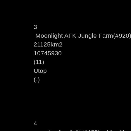
3
Moonlight AFK Jungle Farm(#920) 
21125km2
10745930
(11)
Utop
(-)
4