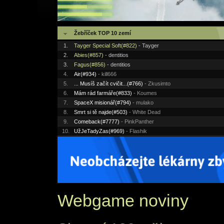
Žebříček TOP 10 zemí
1.
Tayger Special Soft(#822)
- Tayger
2.
Abies(#857)
- dentitios
3.
Fagus(#856)
- dentitios
4.
Air(#934)
- kill666
5.
... Musíš začít cvičit...(#766)
- Zkusimto
6.
Mám rád farmáře(#833)
- Koumes
7.
SpaceX misionář(#794)
- mulako
8.
Smrt si tě najde(#503)
- White Dead
9.
Comeback(#7777)
- PinkPanther
10.
UžJeTadyZas(#969)
- Flashik
Webgame noviny