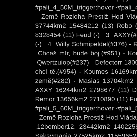
#pali_4_50M_trigger:hover~#pali
Země Rozloha Prestiž Hod Vlá
37744km2 15484212 (13) Robo 
8328454 (11) Feud (-) 3 AXXY(#
(-) 4 Willy Schmipeldel(#376) -
Chceš mír, bude boj.(#951) - 
Qwertzuiop(#237) - Defectorr 13
chci tě.(#954) - Koumes 16169
země(#282) - Masias 13704km2 
AXXY 16244km2 2798677 (11) Di
Remor 13656km2 2710890 (11) Fu
#pali_5_60M_trigger:hover~#pali
Země Rozloha Prestiž Hod Vláda
.12bomber12. 23442km2 140225
Seksymania 27525km2 11559652 (