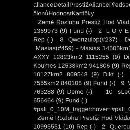
alianceDetailPrestižAlia
členůHodnostKartičky
Země Rozloha Prestiž Hod Vl
1369973 (9) Fund (-) 2 L O V E 
Rep (-) 3 Qwertzuiop(#237) - D
Masias(#459) - Masias 14505km
AXXY 12823km2 1115255 (9) Di
Koumes 12533km2 941806 (9) Rep 
10127km2 869548 (9) Dikt (-
7555km2 840108 (9) Fund (-) 9 W
763288 (9) Demo (-) 10 sLeČi
656464 (9) Fund (-)
#pali_0_10M_trigger:hover~#pali
Země Rozloha Prestiž Hod Vláda
10995551 (10) Rep (-) 2 Quercus