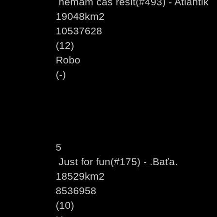
nemám čas řešit(#493) - Atlantik
19048km2
10537628
(12)
Robo
(-)
5
Just for fun(#175) - .Baťa.
18529km2
8536958
(10)