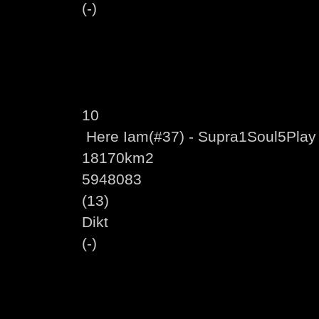
(-)
10
Here Iam(#37) - Supra1Soul5Play
18170km2
5948083
(13)
Dikt
(-)