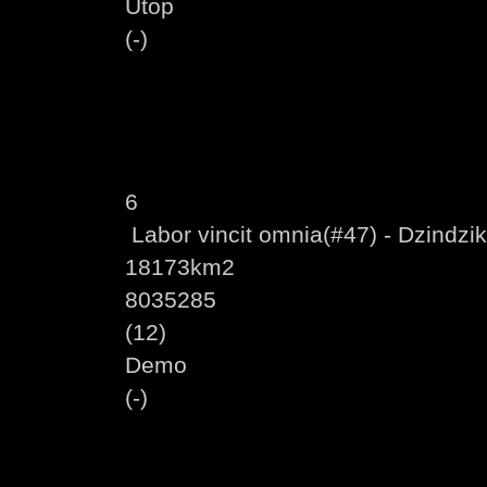
Utop
(-)
6
Labor vincit omnia(#47) - Dzindzik
18173km2
8035285
(12)
Demo
(-)