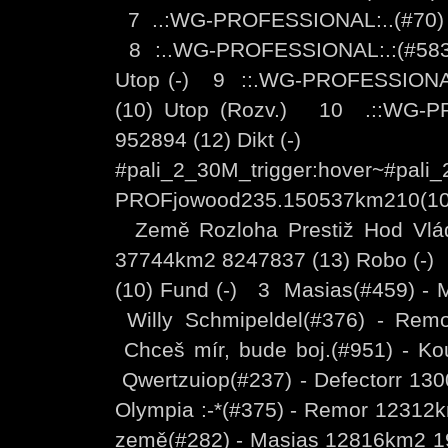
7 ..:WG-PROFESSIONAL:..(#70) -
8 :..WG-PROFESSIONAL:.:(#583)
Utop (-) 9 ::.WG-PROFESSIONAL.
(10) Utop (Rozv.) 10 .::WG-P
952894 (12) Dikt (-)
#pali_2_30M_trigger:hover~#pali
PROFjowood235.150537km210(1
Země Rozloha Prestiž Hod Vlá
37744km2 8247837 (13) Robo (-
(10) Fund (-) 3 Masias(#459) - 
Willy Schmipeldel(#376) - Re
Chceš mír, bude boj.(#951) - 
Qwertzuiop(#237) - Defectorr 1
Olympia :-*(#375) - Remor 1231
země(#282) - Masias 12816km2 19