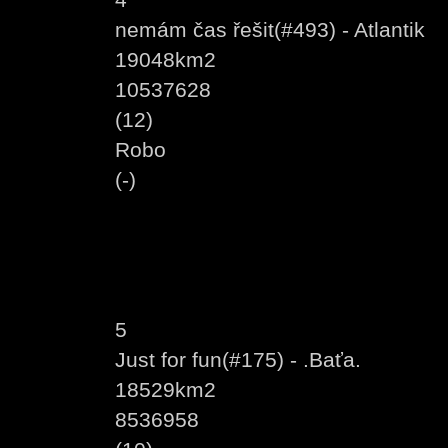
nemám čas řešit(#493) - Atlantik
19048km2
10537628
(12)
Robo
(-)
5
Just for fun(#175) - .Baťa.
18529km2
8536958