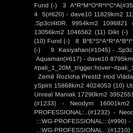
Fund (-) 3 A*R*M*O*R*I*C*A(#353
4 5(#620) - dave10 11829km2 11
.Sp3ct4t0R. 9954km2 1096821
13056km2 1046562 (11) Dikt (-
(10) Fund (-) 8 B*E*S*A*R*A*B*I
(-) 9 Kasiyahan(#1045) - .Sp3c
Aquaman(#617) - dave10 8795km2
#pali_1_20M_trigger:hover~#pali_
Země Rozloha Prestiž Hod Vlád
ySpirit 15868km2 4024053 (10) U
Unreal Maniak 17290km2 3952551
(#1233) - Neodym 16001km
PROFESSIONAL:..(#1232) - Ne
:::WG-PROFESSIONAL:::(#990) - y
..:WG-PROFESSIONAL.::(#1210) - 