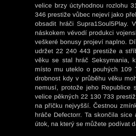
velice brzy úctyhodnou rozlohu 
346 prestiže vůbec nejeví jako př
obsadit hráči Supra1Soul5Play. 
náskokem vévodí produkci vojens
veškeré bonusy projeví naplno. Dí
udržet 22 240 443 prestiže a st
věku se stal hráč Seksymania, k
místo mu uteklo o pouhých 109 7
drobnost kdy v průběhu věku mohl 
nemusí, protože jeho Republice 
velice pěkných 22 130 733 prestiže
na příčku nejvyšší. Čestnou zmínk
hráče Defectorr. Ta skončila sice 
útok, na který se můžete podívat d