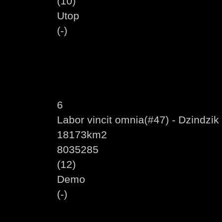
(10)
Utop
(-)
6
Labor vincit omnia(#47) - Dzindzik
18173km2
8035285
(12)
Demo
(-)