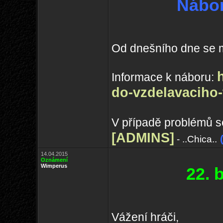
Nábor
Od dnešního dne se m
Informace k náboru:
do-vzdelavaciho
V případě problémů s
[ADMINS]
- ..Chica..
14.04.2015
Oznámení
Wimperus
22. 
Vážení hráči,