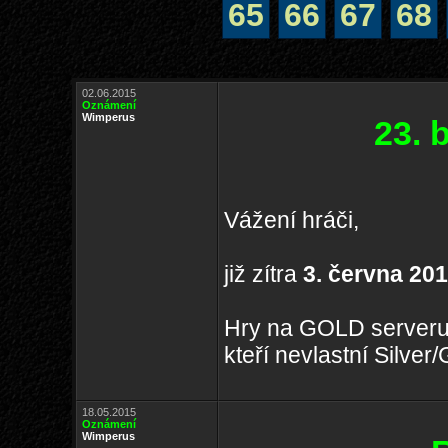
65
66
67
68
02.06.2015
Oznámení
Wimperus
23. 
Vážení hráči,
již zítra
3. června 20
Hry na GOLD serveru
kteří nevlastní Silve
18.05.2015
Oznámení
Wimperus