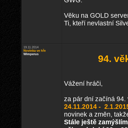
GWG.
Věku na GOLD server
Ti, kteří nevlastní Si
19.11.2014
Novinka ve hře
Wimperus
94. vě
Vážení hráči,
za pár dní začíná 94.
24.11.2014 -
2.1.201
novinek a změn, takže
Stále ještě zamýšlí