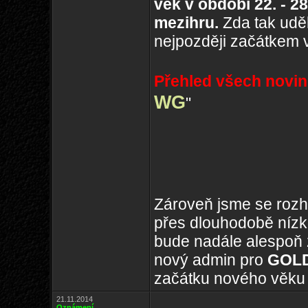
věk v období
22. - 2
mezihru.
Zda tak udě
nejpozději začátkem 
Přehled všech novin
WG
"
Zároveň jsme se rozh
přes dlouhodobě nízko
bude nadále alespoň 
nový admin pro
GOL
začátku nového věku
21.11.2014
Oznámení