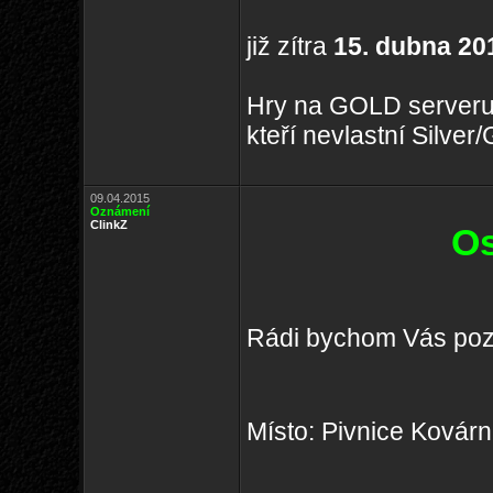
již zítra
15. dubna 20
Hry na GOLD serveru
kteří nevlastní Silve
09.04.2015
Oznámení
ClinkZ
Os
Rádi bychom Vás pozv
Místo: Pivnice Kovárn