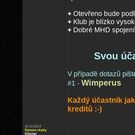
+
Otevřeno bude pod
+
Klub je blízko vyso
+
Dobré MHD spojení 
Svou úča
V případě dotazů pišt
Wimperus
#1 -
Každý účastník ja
kreditů :-)
16.10.2014
Oprava chyby
Glacian