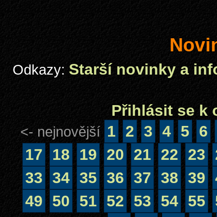
Novi
Starší novinky a in
Odkazy:
Přihlásit se 
1
2
3
4
5
6
<- nejnovější
17
18
19
20
21
22
23
33
34
35
36
37
38
39
49
50
51
52
53
54
55