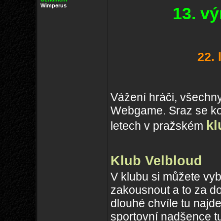
Wimperus
13. v
22. 
Vážení hráči, všechny
Webgame. Sraz se kon
kl
letech v pražském
Klub Velbloud
V klubu si můžete vyb
zakousnout a to za do
dlouhé chvíle tu najde
sportovní nadšence tu