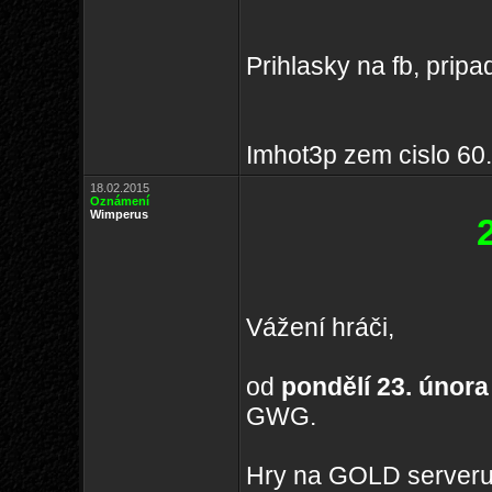
Prihlasky na fb, prip
Imhot3p zem cislo 60.
18.02.2015
Oznámení
Wimperus
Vážení hráči,
od
pondělí 23. února
GWG.
Hry na GOLD serveru