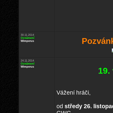
30.11.2014
Oznámení
Pozvánk
Wimperus
24.11.2014
Oznámení
Wimperus
19.
Vážení hráči,
od
středy 26. listop