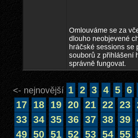
Omlouváme se za včer
dlouho neobjevené ch
hráčské sessions se p
souborů z přihlášení 
správně fungovat.
1
2
3
4
5
6
<- nejnovější
17
18
19
20
21
22
23
33
34
35
36
37
38
39
49
50
51
52
53
54
55