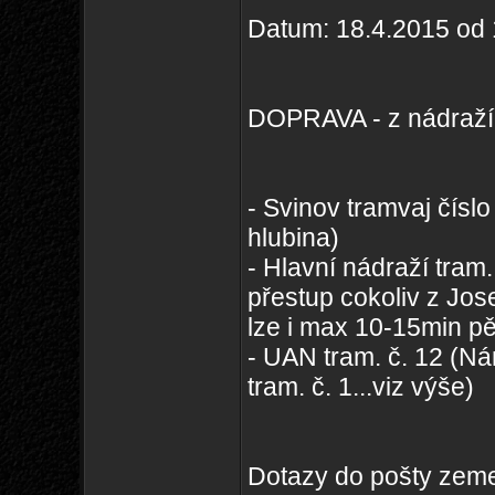
Datum: 18.4.2015 od 
DOPRAVA - z nádraží
- Svinov tramvaj číslo
hlubina)
- Hlavní nádraží tram.
přestup cokoliv z Jos
lze i max 10-15min pě
- UAN tram. č. 12 (Ná
tram. č. 1...viz výše)
Dotazy do pošty zem