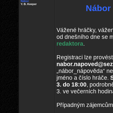
Nábor
Y. B. Keeper
Nábor 
Vážené hráčky, vážení
od dnešního dne se m
redaktora
.
Registraci lze provés
nabor.napoved@sez
„nábor_nápověda“ neb
jméno a číslo hráče.
S
3. do 18:00
, podrobn
3. ve večerních hodin
Případným zájemcům 