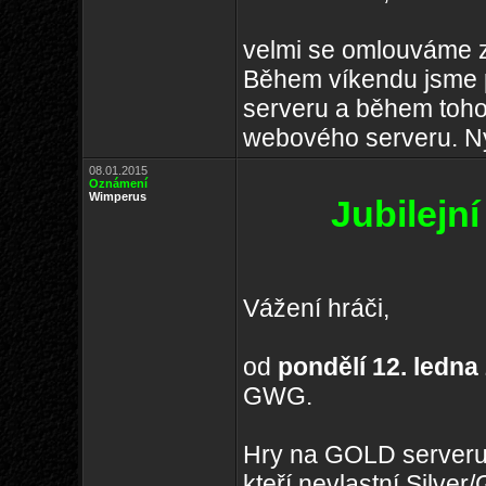
velmi se omlouváme z
Během víkendu jsme 
serveru a během toho
webového serveru. Nyn
08.01.2015
Oznámení
Wimperus
Jubilejn
Vážení hráči,
od
pondělí 12. ledna
GWG.
Hry na GOLD serveru
kteří nevlastní Silve