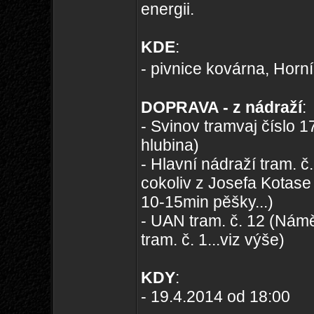
energii.
KDE
:
- pivnice kovárna, Horní
DOPRAVA - z nádraží
:
- Svinov tramvaj číslo 1
hlubina)
- Hlavní nádraží tram. č
cokoliv z Josefa Kotase
10-15min pěšky...)
- UAN tram. č. 12 (Námě
tram. č. 1...viz výše)
KDY
:
- 19.4.2014 od 18:00