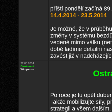
příští pondělí začíná 89
14.4.2014 - 23.5.2014
.
Je možné, že v průběhu
změny v systému bezdův
vedené mimo válku (netý
době ladíme detailní na
zavést již v nadcházejí
22.03.2014
Oznámení
Wimperus
Ostr
Po roce je tu opět duben
Takže mobilizujte síly, p
strategii a všem dalším,