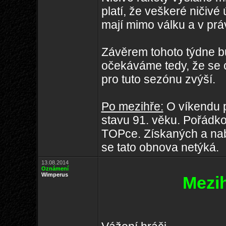
platí, že veškeré ničivé
mají mimo válku a v pr
Závěrem tohoto týdne b
očekáváme tedy, že se c
pro tuto sezónu zvýší.
Po mezihře:
O víkendu 
stavu 91. věku. Pořádk
TOPce. Získaných a nabi
se tato obnova netýká.
13.08.2014
Oznámení
Wimperus
Mezih