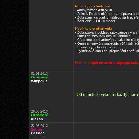
Novinky pro tento věk:
- Anonymizace Anti-Multi
- Pokrok Protiletecká obrana - úprava po
- Zobrazení kartiček v náhledu na hráče/
- Žebříček - TOP10 medailí
Novinky pro příští věk:
- Zobrazování poklesu spokojenosti v arc
- Omezení zkoušek bonusů obránce
- Částečné bombardování a taktické nálet
- Omezení útoků v posledních 24 hodinác
- Historický žebříček aliancí
- Systémové omezení přeposílání zboží př
Přehled všech novinek s popisem nale
02.06.2013
Oznámení
Wimperus
Od minulého věku má každý hráč mož
26.05.2013
Oznámení
droben
22.05.2013
Soutěž
Posidon