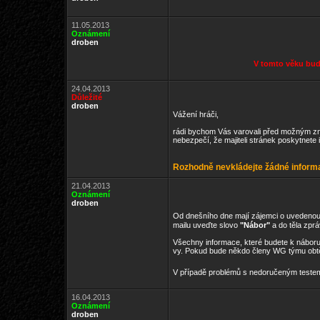
11.05.2013
Oznámení
droben
V tomto věku budo
24.04.2013
Důležité
droben
Vážení hráči,
rádi bychom Vás varovali před možným zneu
nebezpečí, že majiteli stránek poskytnete 
Rozhodně nevkládejte žádné informa
21.04.2013
Oznámení
droben
Od dnešního dne mají zájemci o uvedenou 
mailu uveďte slovo
"Nábor"
a do těla zprá
Všechny informace, které budete k náboru 
vy. Pokud bude někdo členy WG týmu obtěž
V případě problémů s nedoručeným teste
16.04.2013
Oznámení
droben