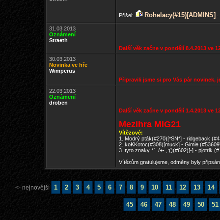
Rohelacy(#15)
[ADMINS]
Přišel:
-
31.03.2013
Oznámení
Straeth
Další věk začne v pondělí 8.4.2013 ve 1
30.03.2013
Novinka ve hře
Wimperus
Připravili jsme si pro Vás pár novinek,
22.03.2013
Oznámení
droben
Další věk začne v pondělí 1.4.2013 ve 12
Mezihra MIG21
Vítězové:
1. Modrý pták(#270)[*SN*] - ridgeback (#
2. koKKotoc(#308)[muck] - Gimle (#53609
3. tyto znaky *`=/+-.,:()(#602)[-] - pjotrik
Vítězům gratulujeme, odměny byly připsány
1
2
3
4
5
6
7
8
9
10
11
12
13
14
<- nejnovější
45
46
47
48
49
50
51