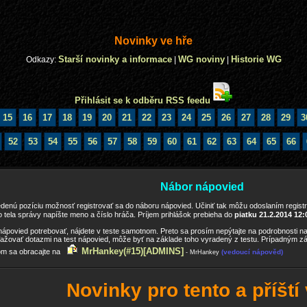
Novinky ve hře
Starší novinky a informace
WG noviny
Historie WG
Odkazy:
|
|
Přihlásit se k odběru RSS feedu
15
16
17
18
19
20
21
22
23
24
25
26
27
28
29
3
52
53
54
55
56
57
58
59
60
61
62
63
64
65
66
Nábor nápovied
enú pozíciu možnosť registrovať sa do náboru nápovied. Učiniť tak môžu odoslaním regist
 tela správy napíšte meno a číslo hráča. Príjem prihlášok prebieha do
piatku 21.2.2014 12:
nápovied potrebovať, nájdete v teste samotnom. Preto sa prosím nepýtajte na podrobnosti na 
ťažovať dotazmi na test nápovied, môže byť na základe toho vyradený z testu. Prípadným z
MrHankey(#15)
[ADMINS]
om sa obracajte na
(vedoucí nápověd)
- MrHankey
Novinky pro tento a příští