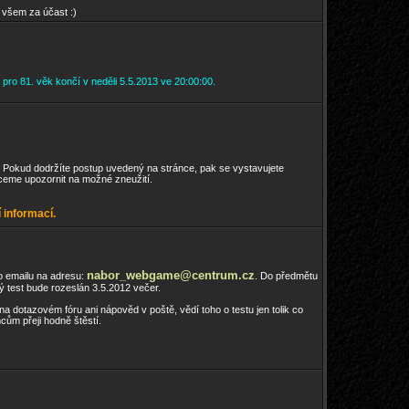
všem za účast :)
ro 81. věk končí v neděli 5.5.2013 ve 20:00:00.
g. Pokud dodržíte postup uvedený na stránce, pak se vystavujete
chceme upozornit na možné zneužití.
 informací.
nabor_webgame@centrum.cz
o emailu na adresu:
. Do předmětu
 test bude rozeslán 3.5.2012 večer.
 dotazovém fóru ani nápověd v poště, vědí toho o testu jen tolik co
ům přeji hodně štěstí.