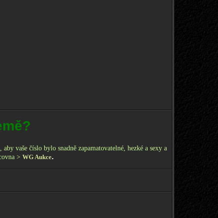
země?
 aby vaše číslo bylo snadně zapamatovatelné, hezké a sexy a
.
acovna >
WG Aukce