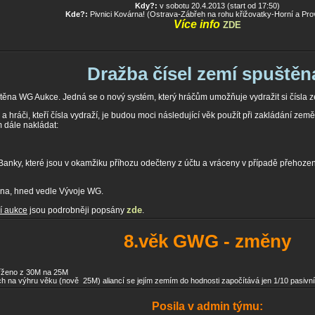
Kdy?:
v sobotu 20.4.2013 (start od 17:50)
Kde?:
Pivnici Kovárna! (Ostrava-Zábřeh na rohu křižovatky-Horní a Pr
Více info
ZDE
Dražba čísel zemí spuštěn
na WG Aukce. Jedná se o nový systém, který hráčům umožňuje vydražit si čísla ze
a hráči, kteří čísla vydraží, je budou moci následující věk použít při zakládání z
 dále nakládat:
Banky, které jsou v okamžiku příhozu odečteny z účtu a vráceny v případě přehoze
na, hned vedle Vývoje WG.
zde
í aukce
jsou podrobněji popsány
.
8.věk GWG - změny
níženo z 30M na 25M
ch na výhru věku (nově 25M) aliancí se jejím zemím do hodnosti započítává jen 1/10 pasivn
Posila v admin týmu: