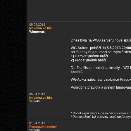
09.04.2013
Novinka ve hře
Wimperus
Dnes byla na PWG serveru nově spuště
WG Aukce
poběží do
5.5.2013 20:00
od té doby budou moci se svým číslem
1)
Darovat jinému hráči
2)
Prodat jinému hráči
Dražba čísel probíhá za kredity z WG 
kreditů.
WG Aukci naleznete v nabídce Pracov
Podrobná
pravidla a systém fungován
06.04.2013
Novinka ve hře
Straeth
* Počet expů aliance na ukončení věku s
* Po dosažení 1/2 poloviny expů potřebný
01.04.2013
Personální změny
Straeth