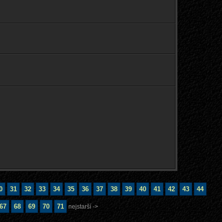
0
31
32
33
34
35
36
37
38
39
40
41
42
43
44
67
68
69
70
71
nejstarší ->