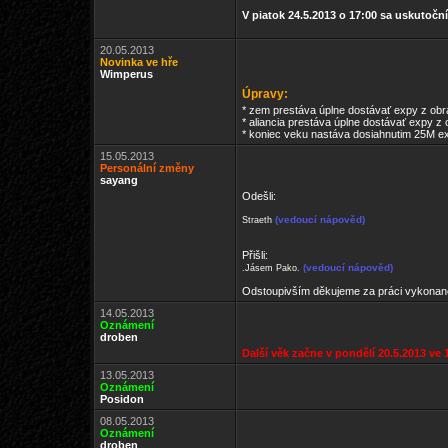
V piatok 24.5.2013 o 17:00 sa uskutoční
20.05.2013
Novinka ve hře
Wimperus
Úpravy:
* zem prestáva úplne dostávať expy z obran
* aliancia prestáva úplne dostávať expy z
* koniec veku nastáva dosiahnutim 25M exp
15.05.2013
Personální změny
sayang
Odešli:
(vedoucí nápověd)
Straeth
Přišli:
(vedoucí nápověd)
.
Jásem Pako.
Odstoupivším děkujeme za práci vykonano
14.05.2013
Oznámení
droben
Další věk začne v pondělí 20.5.2013 ve 
13.05.2013
Oznámení
Posidon
08.05.2013
Oznámení
droben