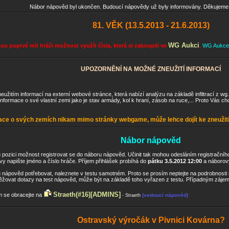
Nábor nápověd byl ukončen. Budoucí nápovědy už byly informovány. Děkujeme 
81. VĚK (13.5.2013 - 21.6.2013)
WG Aukci
u poprvé mít hráči možnost využít čísla, která si zakoupili ve
.
WG Aukce p
UPOZORNĚNÍ NA MOŽNÉ ZNEUŽITÍ INFORMACÍ
žitím informací na externí webové stránce, která nabízí analýzu na základě infiltrací z w
informace o své vlastní zemi jako je stav armády, kol k hraní, zásob na ruce,... Proto Vás 
ce o svých zemích nikam mimo stránky webgame, může lehce dojít ke zneužití
Nábor nápověd
pozici možnost registrovat se do náboru nápověd. Učinit tak mohou odesláním registračníh
vy napište jméno a číslo hráče. Příjem přihlášek probíhá do
pátku 3.5.2012 12:00
a náborový
nápověd potřebovat, naleznete v testu samotném. Proto se prosím neptejte na podrobnosti na
ovat dotazy na test nápověd, může být na základě toho vyřazen z testu. Případným zájemc
Straeth(#16)
[ADMINS]
m se obracejte na
(vedoucí nápověd)
- Straeth
Ostravský výročák v Pivnici Kovárna?