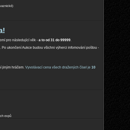
ovaznické)
a!
mí pro následující věk -
a to od 31 do 99999
.
emě. Po ukončení Aukce budou všichni výherci infomování poštou -
ní jiným hráčem.
Vyvolávací cena všech dražených čísel je
10
ích expů