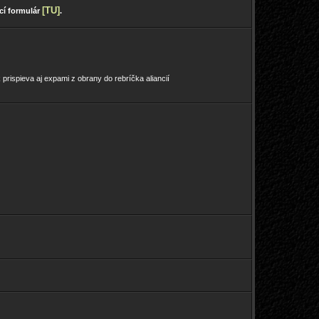
[TU]
ací formulár
.
prispieva aj expami z obrany do rebríčka aliancií