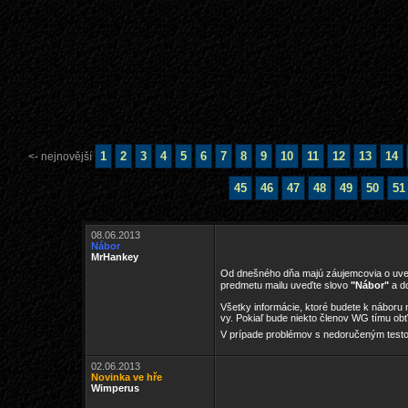
1
2
3
4
5
6
7
8
9
10
11
12
13
14
<- nejnovější
45
46
47
48
49
50
51
08.06.2013
Nábor
MrHankey
Od dnešného dňa majú záujemcovia o uved
predmetu mailu uveďte slovo
"Nábor"
a do
Všetky informácie, ktoré budete k náboru 
vy. Pokiaľ bude niekto členov WG tímu ob
V prípade problémov s nedoručeným test
02.06.2013
Novinka ve hře
Wimperus