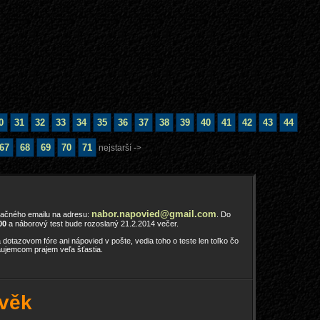
0
31
32
33
34
35
36
37
38
39
40
41
42
43
44
67
68
69
70
71
nejstarší ->
nabor.napovied@gmail.com
račného emailu na adresu:
. Do
00
a náborový test bude rozoslaný 21.2.2014 večer.
dotazovom fóre ani nápovied v pošte, vedia toho o teste len toľko čo
áujemcom prajem veľa šťastia.
 věk