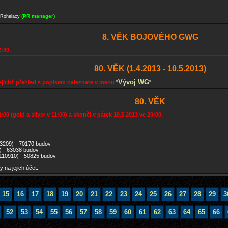
(PR manager)
 Rohelacy
8. VĚK BOJOVÉHO GWG
2:00.
80. VĚK (1.4.2013 - 10.5.2013)
Vývoj WG
 jejichž přehled s popisem naleznete v menu
"
"
80. VĚK
:00 (gold a silver v 11:00) a skončí v pátek 10.5.2013 ve 20:00.
43209) - 70170 budov
) - 63038 budov
 (#110910) - 50825 budov
 na jejich účet.
15
16
17
18
19
20
21
22
23
24
25
26
27
28
29
3
52
53
54
55
56
57
58
59
60
61
62
63
64
65
66