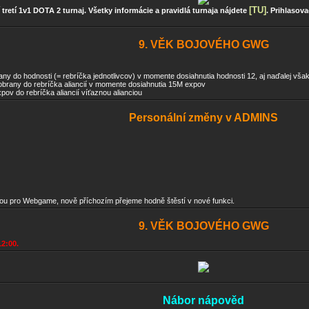
[TU]
 tretí 1v1 DOTA 2 turnaj. Všetky informácie a pravidlá turnaja nájdete
. Prihlasov
9. VĚK BOJOVÉHO GWG
y do hodnosti (= rebríčka jednotlivcov) v momente dosiahnutia hodnosti 12, aj naďalej však 
 obrany do rebríčka aliancií v momente dosiahnutia 15M expov
ov do rebríčka aliancií víťaznou alianciou
Personální změny v ADMINS
u pro Webgame, nově příchozím přejeme hodně štěstí v nové funkci.
9. VĚK BOJOVÉHO GWG
12:00.
Nábor nápověd