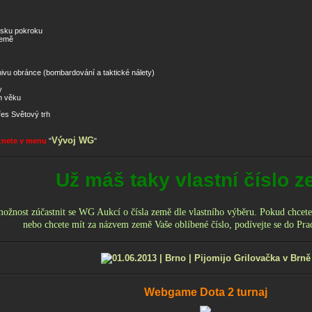
pisku pokroku
země
hivu obránce (bombardování a taktické nálety)
y
h věku
es Světový trh
Vývoj WG
znete v menu
"
"
Už máš taky vlastní číslo 
nost zúčastnit se WG Aukcí o čísla země dle vlastního výběru. Pokud chcete,
nebo chcete mít za názvem země Vaše oblíbené číslo, podívejte se do Pr
Webgame Dota 2 turnaj