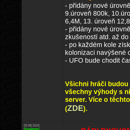
- přidány nové úrovně 
9.úroveň 800k, 10.úro
6,4M, 13. úroveň 12,
- přidány nové úrovn
zkušeností atd. až d
- po každém kole zís
kolonizaci navýšené 
- UFO bude chodit čas
Všichni hráči budou
všechny výhody s n
server. Více o těcht
ZDE
(
).
03.08.2010
Oznámení