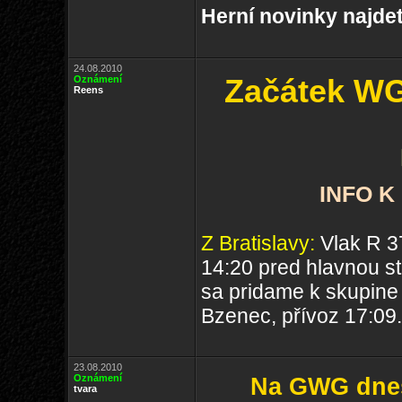
Herní novinky najde
24.08.2010
Oznámení
Začátek WG 
Reens
INFO 
Z Bratislavy:
Vlak R 3
14:20 pred hlavnou st
sa pridame k skupine
Bzenec, přívoz 17:09
23.08.2010
Oznámení
Na GWG dnes 
tvara