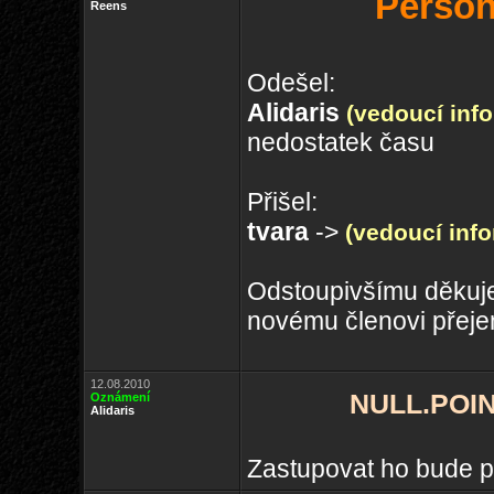
Person
Reens
Odešel:
Alidaris
(vedoucí inf
nedostatek času
Přišel:
tvara
->
(vedoucí inf
Odstoupivšímu děkuj
novému členovi přejem
12.08.2010
NULL.POIN
Oznámení
Alidaris
Zastupovat ho bude p