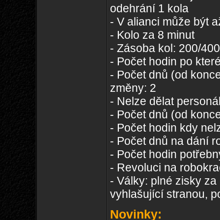
odehrání 1 kola
- V alianci může být a
- Kolo za 8 minut
- Zásoba kol: 200/400
- Počet hodin po které
- Počet dnů (od konce
změny: 2
- Nelze dělat personá
- Počet dnů (od konce
- Počet hodin kdy nelz
- Počet dnů na dání r
- Počet hodin potřeb
- Revoluci na robokra
- Války: plné zisky z
vyhlašující stranou, 
Novinky: