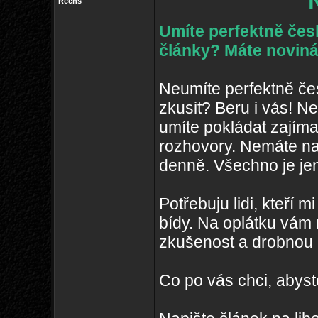
Reens
Umíte perfektně čes
články? Máte noviná
Neumíte perfektně čes
zkusit? Beru i vás! N
umíte pokládat zajím
rozhovory. Nemáte na
denně. Všechno je je
Potřebuju lidi, kteří
bídy. Na oplátku vám
zkušenost a drobnou 
Co po vás chci, abyst