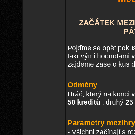
ZAČÁTEK MEZIH
PÁ
Pojďme se opět pokusit
takovými hodnotami výv
zajdeme zase o kus d
Odměny
Hráč, který na konci
50 kreditů
, druhý
25
Parametry mezihry
- Všichni začínají s 