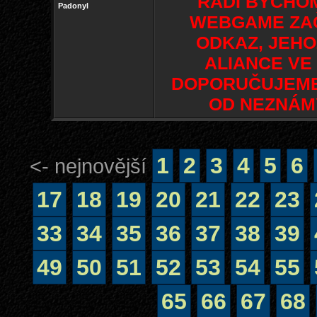
RÁDI BYCHOM
Padonyl
WEBGAME ZAČ
ODKAZ, JEHO
ALIANCE VE
DOPORUČUJEME,
OD NEZNÁMÝ
1
2
3
4
5
6
<- nejnovější
17
18
19
20
21
22
23
33
34
35
36
37
38
39
49
50
51
52
53
54
55
65
66
67
68