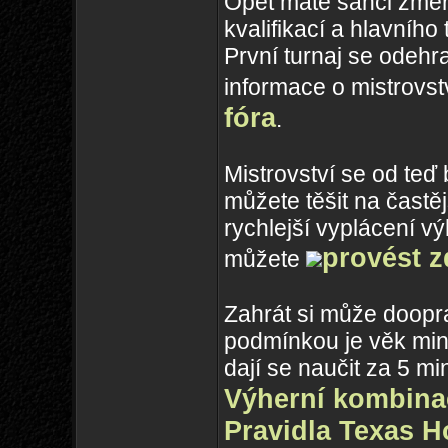
Opět máte šanci změři
kvalifikací a hlavního
První turnaj se odehr
informace o mistrovst
fóra
.
Mistrovství se od teď
můžete těšit na častě
rychlejší vyplácení v
provést z
můžete
Zahrát si může doopr
podmínkou je věk mini
dají se naučit za 5 mi
Výherní kombina
Pravidla Texas 