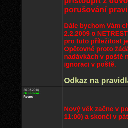
přistoupit z dův
porušování pravi
Dále bychom Vám cht
2.2.2009 o NETRESTÁ
pro tuto příležitost 
Opětovně proto žád
nadávkách v poště na
ignoraci v poště.
Odkaz na pravidl
26.08.2010
Oznámení
Reens
Nový věk začne v pon
11:00) a skončí v pá