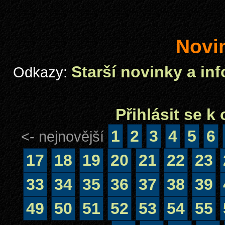
Novi
Starší novinky a in
Odkazy:
Přihlásit se 
1
2
3
4
5
6
<- nejnovější
17
18
19
20
21
22
23
33
34
35
36
37
38
39
49
50
51
52
53
54
55