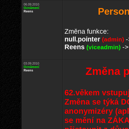
06.09.2010
Oznámení
Person
Reens
Změna funkce:
null.pointer
-
(admin)
Reens
-
(viceadmin)
03.09.2010
Oznámení
Změna p
Reens
62.věkem vstupuje
Změna se týká 
anonymizéry (apli
se mění na ZÁKA