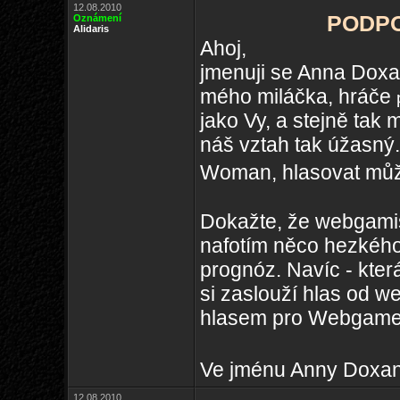
12.08.2010
PODPO
Oznámení
Alidaris
Ahoj,
jmenuji se Anna Dox
mého miláčka, hráče
jako Vy, a stejně ta
náš vztah tak úžasný.
Woman, hlasovat mů
Dokažte, že webgamis
nafotím něco hezkého
prognóz. Navíc - kte
si zaslouží hlas od w
hlasem pro Webgame
Ve jménu Anny Doxa
12.08.2010