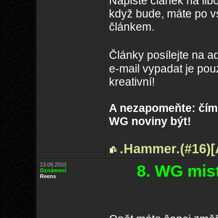
Napište článek na lib
když bude, máte po v
článkem.
Články posílejte na 
e-mail vypadat je pou
kreativní!
A nezapomeňte: čím v
WG noviny být!
.Hammer.(#16)
13.09.2010
8. WG mis
Oznámení
Reens