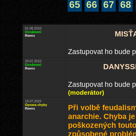
65
66
67
68
01.08.2010
MISŤA
Oznámení
Reens
Zastupovat ho bude p
29.07.2010
DANYSSIM
Oznámení
Reens
Zastupovat ho bude p
(moderátor)
19.07.2010
Oprava chyby
Při volbě feudalis
Reens
anarchie. Chyba je
poškozených touto 
způsobené problé