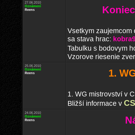
27.06.2010
Oznámení
Koniec
Reens
Vsetkym zaujemcom d
sa stava hrac:
kobra
Tabulku s bodovym ho
Vzorove riesenie zve
25.06.2010
Oznámení
1. WG
Reens
1. WG mistrovství v C
CS
Bližší informace v
24.06.2010
Oznámení
N
Reens