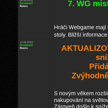
08.06.2010
7. WG mis
Oznámení
Reens
Hráči Webgame mají op
stoly. Bližší informa
12.06.2010
Oznámení
AKTUALIZOV
Reens
sní
Přid
Zvýhodně
S novým věkem rozši
nakupování na světov
Zároveň došlo k sníže