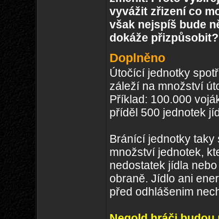
vyvážit zřizení co m
však nejspíš bude něk
dokáže přizpůsobit?
Doplněno
Útočící jednotky spotř
záleží na množství út
Příklad: 100.000 vojá
příděl 500 jednotek jí
Bránící jednotky taky 
množství jednotek, kt
nedostatek jídla nebo
obraně. Jídlo ani ene
před odhlášenim nech
Negold hráči budou