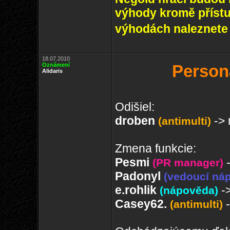
výhody kromě přístu
výhodách naleznete v
18.07.2010
Oznámení
Person
Alidaris
Odišiel:
droben
-> 
(antimulti)
Zmena funkcie:
Pesmi
(PR manager)
Padonyl
(vedoucí ná
e.rohlik
-
(nápověda)
Casey62.
(antimulti)