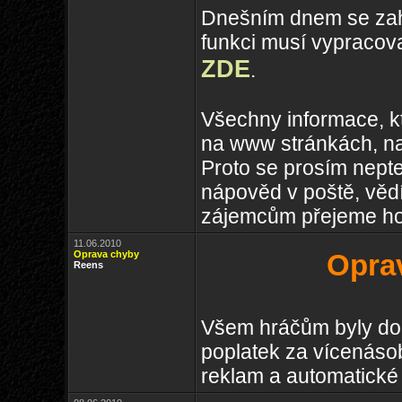
Dnešním dnem se zaha
funkci musí vypracovat
ZDE
.
Všechny informace, k
na www stránkách, n
Proto se prosím nepte
nápověd v poště, vědí
zájemcům přejeme hod
11.06.2010
Oprava chyby
Opra
Reens
Všem hráčům byly do
poplatek za vícenásob
reklam a automatické