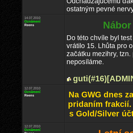
Odchádzajúcemu ďak
ostatným pevné nervy 
14.07.2010
Oznámení
Nábor 
Reens
Do této chvíle byl tes
vrátilo 15. Lhůta pro
začátku mezihry, tzn. 
neposíláme.
guti(#16)
[ADMI
12.07.2010
Oznámení
Na GWG dnes zač
Reens
pridaním frakcií
s Gold/Silver úč
12.07.2010
Oznámení