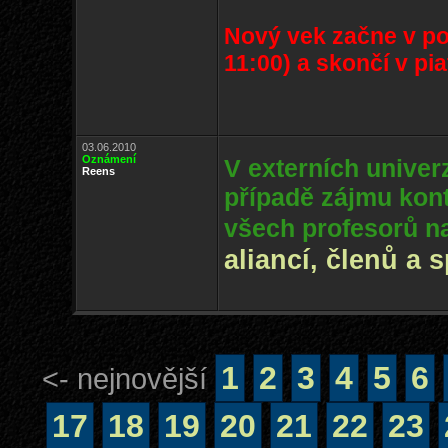
Nový vek začne v pon
11:00) a skončí v pia
03.06.2010
Oznámení
V externích univerz
Reens
případě zájmu kon
všech profesorů n
aliancí, členů a 
1
2
3
4
5
6
<- nejnovější
17
18
19
20
21
22
23