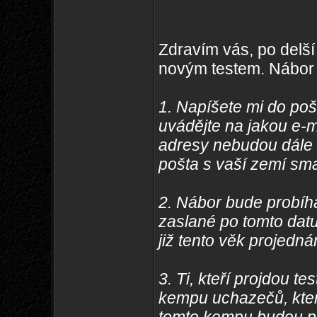
Zdravím vás, po delší 
novým testem. Nábor 
1. Napíšete mi do po
uvádějte na jakou e-m
adresy nebudou dále 
pošta s vaší zemí sm
2. Nábor bude probíhat
zaslané po tomto da
již tento věk projedná
3. Ti, kteří projdou t
kempu uchazečů, který