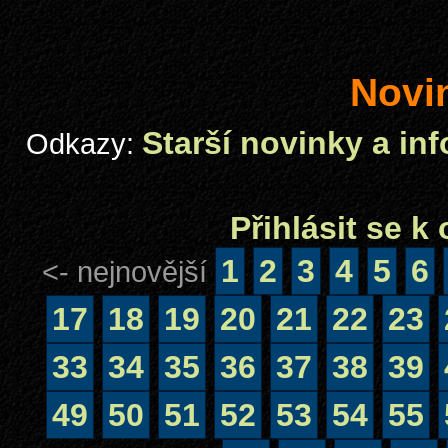
Novi
Starší novinky a in
Odkazy:
Přihlásit se 
1
2
3
4
5
6
<- nejnovější
17
18
19
20
21
22
23
33
34
35
36
37
38
39
49
50
51
52
53
54
55