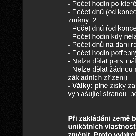
- Počet hodin po které
- Počet dnů (od konce
změny: 2
- Počet dnů (od konce
- Počet hodin kdy nelz
- Počet dnů na dání r
- Počet hodin potřeb
- Nelze dělat personá
- Nelze dělat žádnou r
základních zřízení)
-
Války:
plné zisky za
vyhlašující stranou, 
Při zakládáni země b
unikátních vlastnost
změnit. Proto vybíre