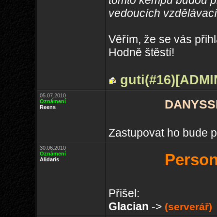
tomto kempu budou př
vedoucích vzdělávací
Věřím, že se vás přih
Hodně štěstí!
guti(#16)
[ADMI
05.07.2010
DANYSSIM
Oznámení
Reens
Zastupovat ho bude p
30.06.2010
Oznámení
Person
Alidaris
Přišel:
Glacian
->
(serverář)