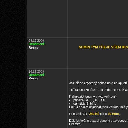
24.12.2009
Oznámení
ADMIN TÝM PŘEJE VŠEM HR
Reens
16.12.2009
Oznámení
Reens
Jelikož se chystaný eshop ne a ne spustit
Trička jsou značky Fruit of the Loom, 100
K dispozici jsou nyní tyto velikosti:
pánská: M , L , XL, XXL
dámská: S, M, L
Pokud chcete objednat jinou velikost než 
Cena trička je
250 Kč
nebo
10 Euro
.
Dále je možné trika si osobně vyzvednou
Pesmim.