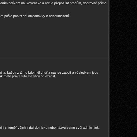
edním balíkem na Slovensko a odtud přeposílat hráčům, dopravné přímo
ám pošle potvrzení objednávky k odsouhlasení.
mina, každý z týmu kdo měl chuť a čas se zapojil a výsledkem jsou
áte právě tuto mezihru příležitost.
ni si téměř všichni dali do nicku nebo názvu země svůj admin nick,