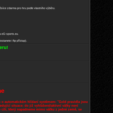
měsíce zdarma pro hru podle vlastního výběru.
na eG-sports.eu.
stanete i ftp přístup).
eru!
me
 o automatickém hlídaní systémem: "Gold pravidla jsou
ující situace: do již vyhlášené/aktivní války není
o cíli, který napadneme mimo válku z jedné země, se