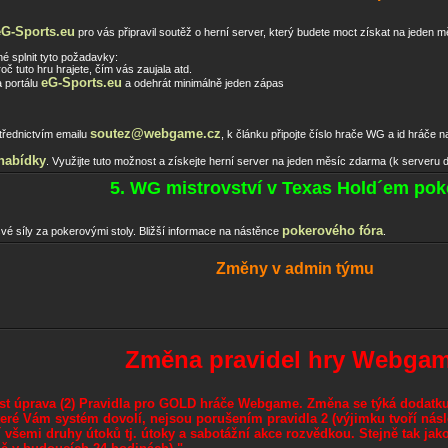
eG-Sports.eu
pro vás připravil soutěž o herní server, který budete moct získat na jeden 
né splnit tyto požadavky:
č tuto hru hrajete, čím vás zaujala atd.
eG-Sports.eu
a portálu
a odehrát minimálně jeden zápas
soutez@webgame.cz
třednictvím emailu
, k článku připojte číslo hrače WG a id hráče 
nabídky
. Využijte tuto možnost a získejte herní server na jeden měsíc zdarma (k serveru do
5. WG mistrovství v Texas Hold´em pok
pokerového fóra
vé síly za pokerovými stoly. Bližší informace na nástěnce
.
Změny v admin týmu
Změna pravidel hry Webga
t úprava (2) Pravidla pro GOLD hráče Webgame. Změna se týká dodatku
eré Vám systém dovolí, nejsou porušením pravidla 2 (výjimku tvoří násled
šemi druhy útoků tj. útoky a sabotážní akce rozvědkou. Stejně tak jak