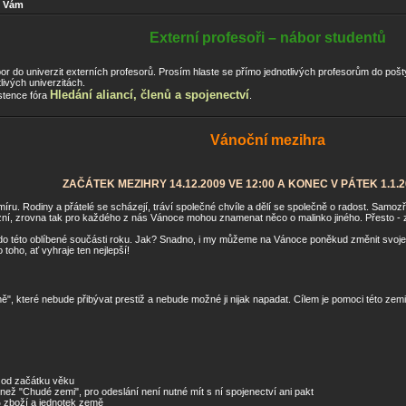
i Vám
Externí profesoři – nábor studentů
 do univerzit externích profesorů. Prosím hlaste se přímo jednotlivých profesorům do pošty
livých univerzitách.
Hledání aliancí, členů a spojenectví
stence fóra
.
Vánoční mezihra
ZAČÁTEK MEZIHRY 14.12.2009 VE 12:00 A KONEC V PÁTEK 1.1.2
 míru. Rodiny a přátelé se scházejí, tráví společné chvíle a dělí se společně o radost. Sam
ůzní, zrovna tak pro každého z nás Vánoce mohou znamenat něco o malinko jiného. Přesto - 
o této oblíbené součásti roku. Jak? Snadno, i my můžeme na Vánoce poněkud změnit svoje hl
toho, ať vyhraje ten nejlepší!
které nebude přibývat prestiž a nebude možné ji nijak napadat. Cílem je pomoci této zem
í od začátku věku
než "Chudé zemi", pro odeslání není nutné mít s ní spojenectví ani pakt
 zboží a jednotek země