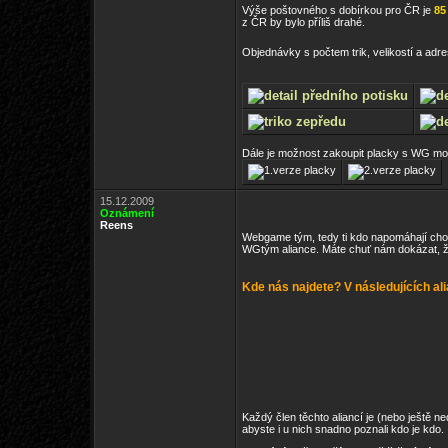
Výše poštovného s dobírkou pro ČR je
85
z ČR by bylo příliš drahé.
Objednávky s počtem trik, velikostí a adr
Dále je možnost zakoupit placky s WG m
15.12.2009
Oznámení
Reens
Webgame tým, tedy ti kdo napomáhají chodu
WGtým aliance. Máte chuť nám dokázat, ž
Kde nás najdete? V následujících ali
Každý člen těchto aliancí je (nebo ještě 
abyste i u nich snadno poznali kdo je kdo.