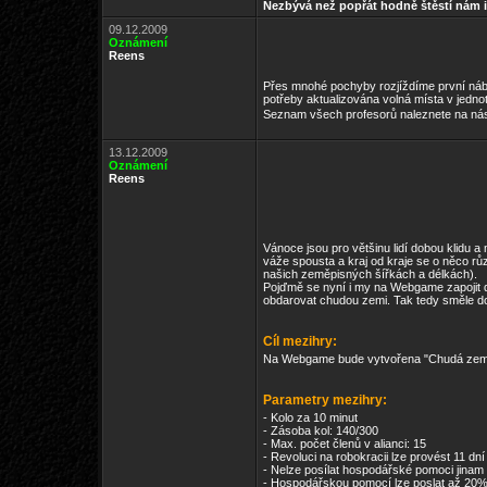
Nezbývá než popřát hodně štěstí nám 
09.12.2009
Oznámení
Reens
Přes mnohé pochyby rozjíždíme první nábor
potřeby aktualizována volná místa v jednot
Seznam všech profesorů naleznete na ná
13.12.2009
Oznámení
Reens
Vánoce jsou pro většinu lidí dobou klidu a
váže spousta a kraj od kraje se o něco r
našich zeměpisných šířkách a délkách).
Pojďmě se nyní i my na Webgame zapojit d
obdarovat chudou zemi. Tak tedy směle do 
Cíl mezihry:
Na Webgame bude vytvořena "Chudá země", 
Parametry mezihry:
- Kolo za 10 minut
- Zásoba kol: 140/300
- Max. počet členů v alianci: 15
- Revoluci na robokracii lze provést 11 dn
- Nelze posílat hospodářské pomoci jinam 
- Hospodářskou pomocí lze poslat až 20%