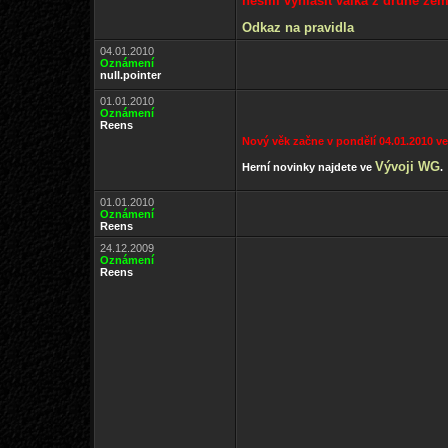
nesmí vyhlásit válka z druhé ze
Odkaz na pravidla
04.01.2010
Oznámení
null.pointer
01.01.2010
Oznámení
Reens
Nový věk začne v pondělí 04.01.2010 ve 1
Vývoji WG
Herní novinky najdete ve
.
01.01.2010
Oznámení
Reens
24.12.2009
Oznámení
Reens