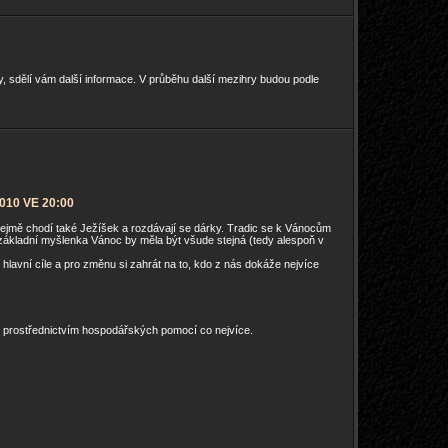
, sdělí vám další informace. V průběhu další mezihry budou podle
010 VE 20:00
ozřejmě chodí také Ježíšek a rozdávají se dárky. Tradic se k Vánocům
základní myšlenka Vánoc by měla být všude stejná (tedy alespoň v
avní cíle a pro změnu si zahrát na to, kdo z nás dokáže nejvíce
i prostřednictvím hospodářských pomocí co nejvíce.