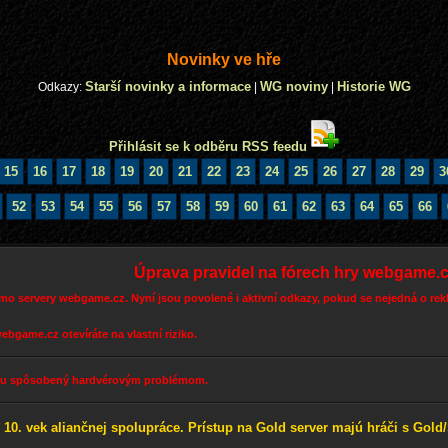
Novinky ve hře
Starší novinky a informace
WG noviny
Historie WG
Odkazy:
|
|
Přihlásit se k odběru RSS feedu
15
16
17
18
19
20
21
22
23
24
25
26
27
28
29
3
52
53
54
55
56
57
58
59
60
61
62
63
64
65
66
Úprava pravidel na fórech hry webgame.
o servery webgame.cz. Nyní jsou povolené i aktivní odkazy, pokud se nejedná o rekla
bgame.cz otevíráte na vlastní riziko.
eru spôsobený hardvérovým problémom.
10. vek aliančnej spolupráce. Prístup na Gold server majú hráči s Gold/