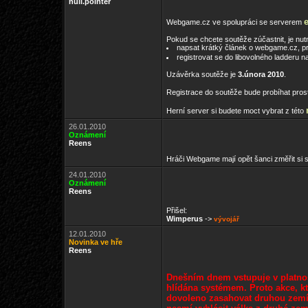
null.pointer
Webgame.cz ve spolupráci se serverem
Pokud se chcete soutěže zúčastnit, je nut
napsat krátký článek o webgame.cz, pro
registrovat se do libovolného ladderu n
Uzávěrka soutěže je
3.února 2010
.
Registrace do soutěže bude probíhat pros
Herní server si budete moct vybrat z této
26.01.2010
Oznámení
Reens
Hráči Webgame mají opět šanci změřit si s
24.01.2010
Oznámení
Reens
Přišel:
Wimperus
->
vývojář
12.01.2010
Novinka ve hře
Reens
Dnešním dnem vstupuje v platnos
hlídána systémem. Proto akce, kt
dovoleno zasahovat druhou zemí v