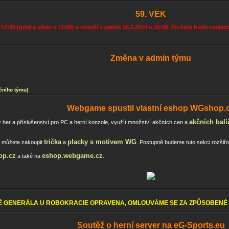
59. VEK
12:00 (gold a silver o 11:00) a skončí v piatok 26.3.2010 o 20:00. Po ňom bude nasle
Změna v admin týmu
čního týmu)
Webgame spustil vlastní eshop WGshop.
akčních balí
 her a příslušenství pro PC a herní konzole, využít množství akčních cen a
trička
placky s motivem WG
e můžete zakoupit
a
. Postupně budeme tuto sekci rozšiřov
p.cz
eshop.webgame.cz
a také na
.
Ě GENERÁLA U ROBOKRACIE OPRAVENA, OMLOUVÁME SE ZA ZPŮSOBENÉ 
Soutěž o herní server na eG-Sports.eu