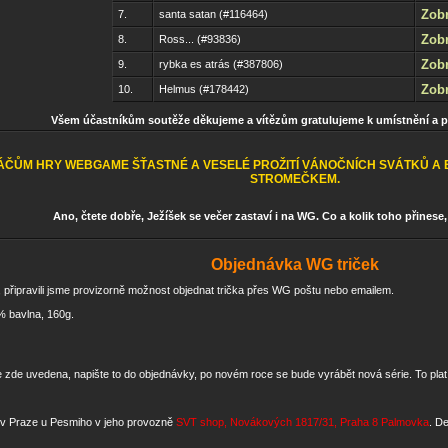
Zobr
7.
santa satan (#116464)
Zobr
8.
Ross... (#93836)
Zobr
9.
rybka es atrás (#387806)
Zobr
10.
Helmus (#178442)
Všem účastníkům soutěže děkujeme a vítězům gratulujeme k umístnění a 
ÁČŮM HRY WEBGAME ŠŤASTNÉ A VESELÉ PROŽITÍ VÁNOČNÍCH SVÁTKŮ A B
STROMEČKEM.
Ano, čtete dobře, Ježíšek se večer zastaví i na WG. Co a kolik toho přinese,
Objednávka WG triček
, připravili jsme provizorně možnost objednat trička přes WG poštu nebo emailem.
% bavlna, 160g.
je zde uvedena, napište to do objednávky, po novém roce se bude vyrábět nová série. To platí
t v Praze u Pesmiho v jeho provozně
SVT shop, Novákových 1817/31, Praha 8 Palmovka
. D