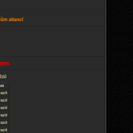
ům aliancí
tým.
TĚZŮ
fil
azit
azit
azit
azit
azit
azit