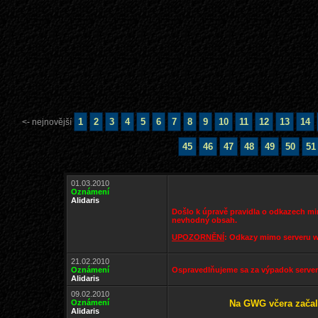
1
2
3
4
5
6
7
8
9
10
11
12
13
14
<- nejnovější
45
46
47
48
49
50
51
01.03.2010
Oznámení
Alidaris
Došlo k úpravě pravidla o odkazech mim
nevhodný obsah.
UPOZORNĚNÍ
: Odkazy mimo serveru we
21.02.2010
Oznámení
Ospravedlňujeme sa za výpadok serv
Alidaris
09.02.2010
Oznámení
Na GWG včera začal 
Alidaris