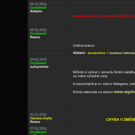
06.02.2010
Oznámení
Alidaris
Nový vek začne v pondelok 15.2.2010 o 
05.02.2010
Oznámení
Reens
Změna funkce:
Alidaris
-
->
(moderátor)
(vedoucí informa
04.02.2010
Oznámení
null.pointer
Můžete si vybrat z opravdu široké nabídky
za velice výhodné ceny.
A samozřejmě je tu i sekce Webgame, kd
www.wgsho
Eshop naleznete na adrese
31.01.2010
Oprava chyby
CHYBA V ZMĚN
Reens
27.01.2010
Oznámení