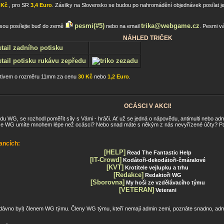
 Kč
, pro SR
3,4 Euro
. Zásilky na Slovensko se budou po nahromádění objednávek posílat j
pesmi(#5)
trika@webgame.cz
esou posílejte buď do země
nebo na email
. Pesmi v
NÁHLED TRIČEK
otivem o rozměru 11mm za cenu
30 Kč
nebo
1,2 Euro
.
OCÁSCI V AKCI!
 WG, se rozhodl poměřit síly s Vámi - hráči. Ať už se jedná o nápovědu, antimulti nebo ad
e WG umíte mnohem lépe než ocásci? Nebo snad máte s někým z nás nevyřízené účty? Pak m
ancích:
[HELP]
Read The Fantastic Help
[IT-Crowd]
Kodátoři-dekodátoři-čmáralové
[KVT]
Krotitele vejlupku a trhu
[Redakce]
Redaktoři WG
[Sborovna]
My hoši ze vzdělávacího týmu
[VETERAN]
Veterani
nedávno byl) členem WG týmu. Členy WG týmu, kteří nemají admin zemi, poznáte snadno, admi