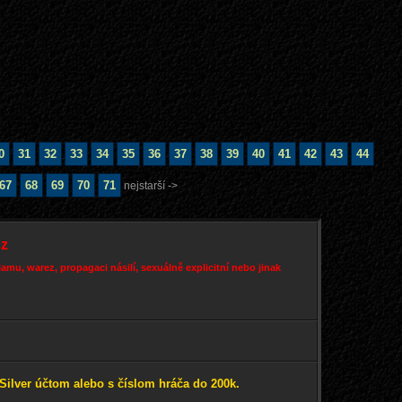
0
31
32
33
34
35
36
37
38
39
40
41
42
43
44
67
68
69
70
71
nejstarší ->
cz
mu, warez, propagaci násilí, sexuálně explicitní nebo jinak
Silver účtom alebo s číslom hráča do 200k.