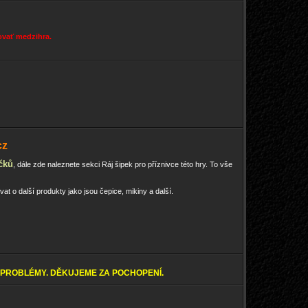
dovať medzihra.
cz
čků
, dále zde naleznete sekci Ráj šipek pro příznivce této hry. To vše
at o další produkty jako jsou čepice, mikiny a další.
PROBLÉMY. DĚKUJEME ZA POCHOPENÍ.