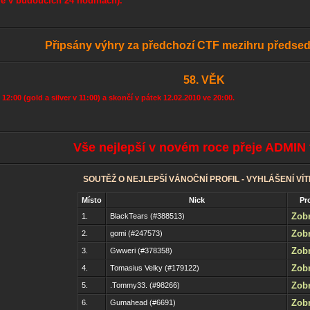
mě v budoucích 24 hodinách)."
Připsány výhry za předchozí CTF mezihru předsed
58. VĚK
2:00 (gold a silver v 11:00) a skončí v pátek 12.02.2010 ve 20:00.
Vše nejlepší v novém roce přeje ADMIN 
SOUTĚŽ O NEJLEPŠÍ VÁNOČNÍ PROFIL - VYHLÁŠENÍ VÍ
Místo
Nick
Pro
Zobr
1.
BlackTears (#388513)
Zobr
2.
gomi (#247573)
Zobr
3.
Gwweri (#378358)
Zobr
4.
Tomasius Velky (#179122)
Zobr
5.
.Tommy33. (#98266)
Zobr
6.
Gumahead (#6691)