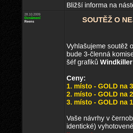
Bližší informa na nás
28.10.2009
SOUTĚŽ O NE
Oznámení
Reens
Vyhlašujeme soutěž o
bude 3-členná komis
šéf grafiků
Windkiller
Ceny:
1. místo - GOLD na 
2. místo - GOLD na 
3. místo - GOLD na 1
Vaše návrhy v černobí
identické) vyhotoven