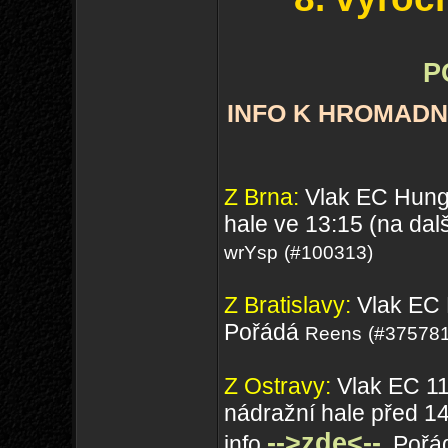
P
INFO K HROMADN
Z Brna:
Vlak EC Hunga
hale ve 13:15 (na dal
wrYsp
(#100313)
Z Bratislavy:
Vlak EC 
Pořádá
Reens
(#375781
Z Ostravy:
Vlak EC 114
nádražní hale před 14
-->zde<--
info
. Poř