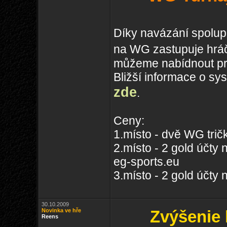
Díky navázání spolu
na WG zastupuje hrá
můžeme nabídnout prvn
Bližší informace o sy
zde
.
Ceny:
1.místo - dvě WG trič
2.místo - 2 gold účty
eg-sports.eu
3.místo - 2 gold účt
30.10.2009
Novinka ve hře
Zvýšenie 
Reens