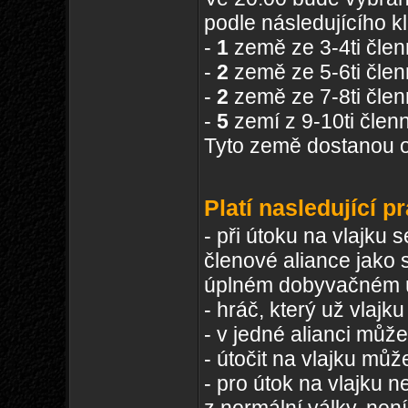
podle následujícího kl
-
1
země ze 3-4ti člen
-
2
země ze 5-6ti člen
-
2
země ze 7-8ti člen
-
5
zemí z 9-10ti člen
Tyto země dostanou
Platí nasledující pr
- při útoku na vlajku 
členové aliance jako 
úplném dobyvačném 
- hráč, který už vlajku
- v jedné alianci může 
- útočit na vlajku můž
- pro útok na vlajku n