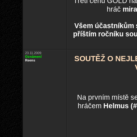
Třetí cenu GOLD na 
hráč
mir
Všem účastníkům s
příštím ročníku sou
23.11.2009
SOUTĚŽ O NEJLE
Oznámení
Reens
Na prvním místě se
hráčem
Helmus (