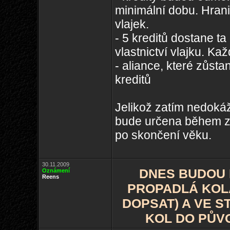
minimální dobu. Hran
vlajek.
- 5 kreditů dostane ta
vlastnictví vlajku. Ka
- aliance, které zůst
kreditů
Jelikož zatím nedoká
bude určena během zí
po skončení věku.
30.11.2009
DNES BUDOU
Oznámení
Reens
PROPADLÁ KOLA
DOPSAT) A VE 
KOL DO PŮVO