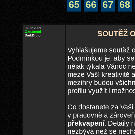
65
66
67
68
07.12.2009
SOUTĚŽ O
Oznámení
DarkDruid
Vyhlašujeme soutěž o
Podmínkou je, aby se 
nějak týkala Vánoc ne
meze Vaší kreativitě
mezihry budou všichni
profilu využít i možnos
Co dostanete za Vaši
v pracovně a zároveň
překvapení
. Detaily 
nezbývá než se necha