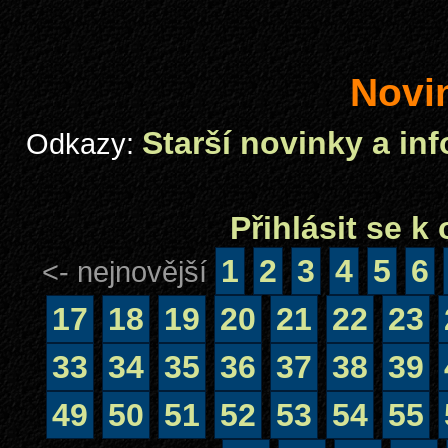
Novi
Starší novinky a in
Odkazy:
Přihlásit se 
1
2
3
4
5
6
<- nejnovější
17
18
19
20
21
22
23
33
34
35
36
37
38
39
49
50
51
52
53
54
55