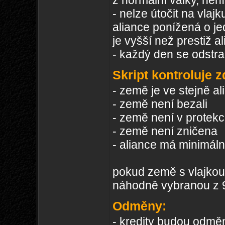
z normální války, nen
- nelze útočit na vla
aliance ponížená o je
je vyšší než prestiž 
- každý den se odstran
Skript kontroluje z
- země je ve stejně al
- země není bezali
- země není v protekc
- země není zničena
- aliance má minimáln
pokud země s vlajko
náhodně vybranou z 9
Odměny:
- kredity budou odměně