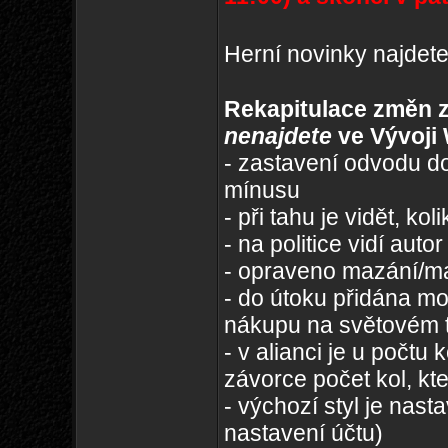
Herní novinky najdet
Rekapitulace změn z 
nenajdete
ve Vývoji
- zastavení odvodu do
mínusu
- při tahu je vidět, ko
- na politice vidí au
- opraveno mazání/ma
- do útoku přidána m
nákupu na světovém 
- v alianci je u počtu
závorce počet kol, kt
- výchozí styl je nas
nastavení účtu)