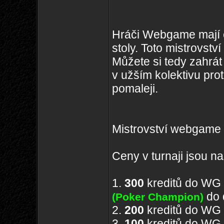
Hráči Webgame mají op
stoly. Toto mistrovst
Můžete si tedy zahrát 
v užším kolektivu pro
pomaleji.
Mistrovství webgame 
Ceny v turnaji jsou na
1.
300
kreditů do WG
do 
(Poker Champion)
2.
200
kreditů do WG
3.
100
kreditů do WG