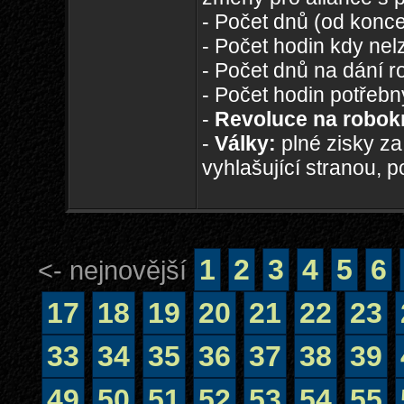
- Počet dnů (od konce
- Počet hodin kdy nelz
- Počet dnů na dání r
- Počet hodin potřeb
-
Revoluce na robok
-
Války:
plné zisky za
vyhlašující stranou, 
1
2
3
4
5
6
<- nejnovější
17
18
19
20
21
22
23
33
34
35
36
37
38
39
49
50
51
52
53
54
55