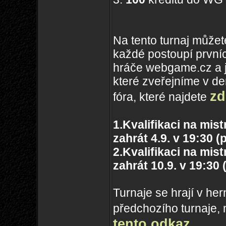
Na tento turnaj můžete
každé postoupí první
hráče webgame.cz a j
které zveřejníme v d
zd
fóra, které najdete
1.Kvalifikaci na mi
zahrát 4.9. v 19:30 (
2.Kvalifikaci na mi
zahrát 10.9. v 19:30 
Turnaje se hrají v her
předchozího turnaje, 
tento odkaz
.