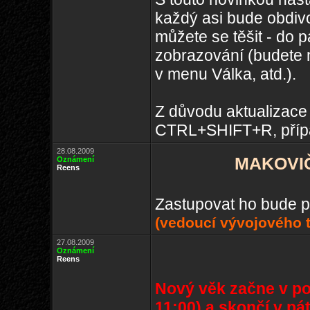
každý asi bude obdiv
můžete se těšit - do 
zobrazování (budete n
v menu Válka, atd.).
Z důvodu aktualizace c
CTRL+SHIFT+R, přípa
28.08.2009
MAKOVIČÁ
Oznámení
Reens
Zastupovat ho bude p
(vedoucí vývojového 
27.08.2009
Oznámení
Reens
Nový věk začne v pon
11:00) a skončí v pá