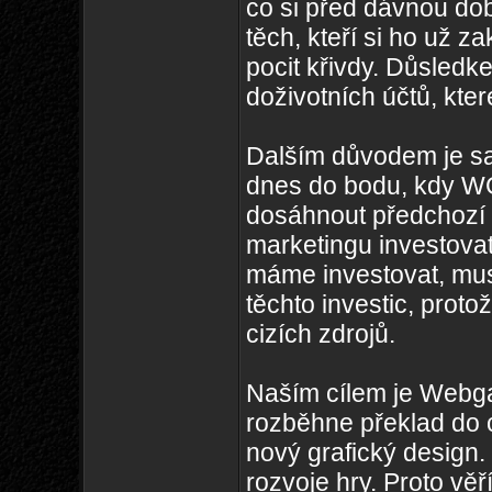
co si před dávnou dob
těch, kteří si ho už 
pocit křivdy. Důsledk
doživotních účtů, kte
Dalším důvodem je sa
dnes do bodu, kdy WG
dosáhnout předchozí s
marketingu investovat
máme investovat, musí
těchto investic, proto
cizích zdrojů.
Naším cílem je Webgam
rozběhne překlad do c
nový grafický design. 
rozvoje hry. Proto vě