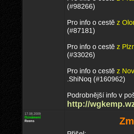
(#98266)
Pro info o cestě
z Ol
(#87181)
Pro info o cestě
z Plz
(#33026)
Pro info o cestě
z Nov
.ShiNoq (#160962)
Podrobnější info v po
http://wgkemp.wz
17.08.2009
Oznámení
Zm
Reens
Přišel: