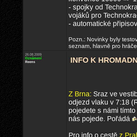
- spojky od Technokra
vojáků pro Technokrac
- automatické připiso
Pozn.: Novinky byly testov
seznam, hlavně pro hráče,
26.08.2009
INFO K HROMADN
Oznámení
Reens
Z Brna:
Sraz ve vesti
odjezd vlaku v 7:18 (
pojedete s námi tímto 
nás pojede. Pořádá
Pro info o cestě
z Pra