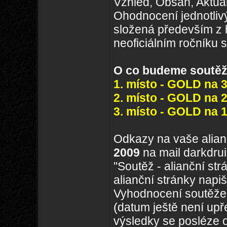
Vzhled, Obsah, Aktuá
Ohodnocení jednotliv
složená především z h
neoficiálním ročníku s
O co budeme soutěž
1. místo - GOLD na 3
2. místo - GOLD na 2
3. místo - GOLD na 1
Odkazy na vaše alian
2009
na mail darkdr
"Soutěž - alianční st
alianční stránky napiš
Vyhodnocení soutěže
(datum ještě není upř
výsledky se posléze o