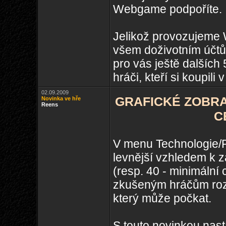
Webgame podpoříte.
Jelikož provozujeme 
všem doživotním účtů
pro vás ještě dalších
hráči, kteří si koupili
02.09.2009
GRAFICKÉ ZOBRA
Novinka ve hře
Reens
C
V menu Technologie/Po
levnější vzhledem k 
(resp. 40 - minimální
zkušeným hráčům rozh
který může počkat.
S touto novinkou nast