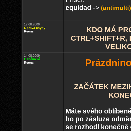
equidad
->
(antimulti)
17.08.2009
KDO MÁ PR
Oprava chyby
Reens
CTRL+SHIFT+R,
VELIK
14.08.2009
Oznámení
Prázdnino
Reens
ZAČÁTEK MEZIHR
KONEC
Máte svého oblíbené
ho po zásluze odměn
se rozhodl konečně o