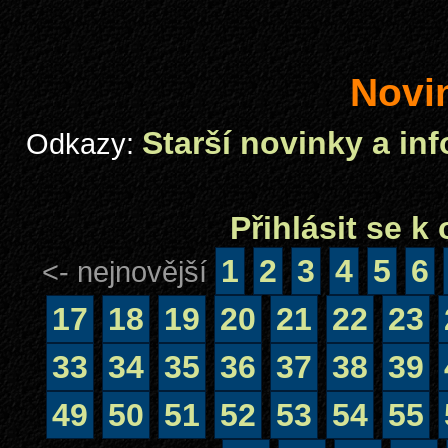
Novi
Starší novinky a in
Odkazy:
Přihlásit se 
1
2
3
4
5
6
<- nejnovější
17
18
19
20
21
22
23
33
34
35
36
37
38
39
49
50
51
52
53
54
55