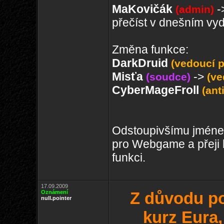
MaKovičák
-
(admin)
přečíst v dnešním vy
Změna funkce:
DarkDruid
(vedoucí 
Misťa
->
(soudce)
(ve
CyberMageFroll
(ant
Odstoupivšímu jméne
pro Webgame a přeji 
funkci.
17.09.2009
Oznámení
Z důvodu po
null.pointer
kurz Eura,