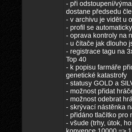
- při odstoupení/výma
dostane předsedu čle
- v archivu je vidět u
- profil se automatick
- oprava kontroly na 
- u čítače jak dlouho
- registrace tagu na 
Top 40
- k popisu farmáře př
genetické katastrofy
- statusy GOLD a SIL
- možnost přidat hráče
- možnost odebrat hr
- skrývací nástěnka na
- přidáno tlačítko p
- všude (trhy, útok, h
konvence 10000 => 1