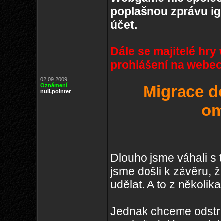
poplašnou zprávu ign
účet.
Dále se majitelé hry
prohlášení na webe
02.09.2009
Oznámení
Migrace d
null.pointer
om
Dlouho jsme váhali s
jsme došli k závěru,
udělat. A to z několik
Jednak chceme odstra