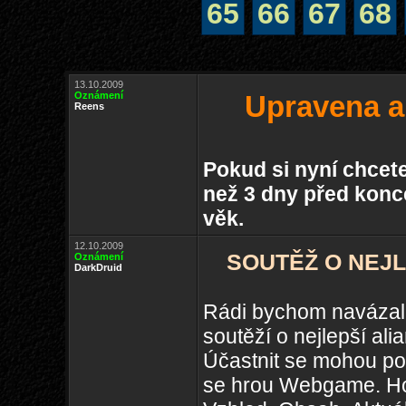
65
66
67
68
13.10.2009
Oznámení
Upravena ak
Reens
Pokud si nyní chcet
než 3 dny před konc
věk.
12.10.2009
SOUTĚŽ O NEJL
Oznámení
DarkDruid
Rádi bychom navázal
soutěží o nejlepší ali
Účastnit se mohou pou
se hrou Webgame. Hodn