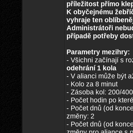
příležitost přímo kle
K obyčejnému žebříč
vyhraje ten oblíbeněj
Administrátoři nebud
případě potřeby dos
Parametry mezihry:
- Všichni začínají s 
odehrání 1 kola
- V alianci může být a
- Kolo za 8 minut
- Zásoba kol: 200/400
- Počet hodin po které
- Počet dnů (od konce
změny: 2
- Počet dnů (od konce
změny pro aliance s p