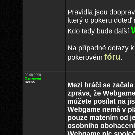
Pravidla jsou dooprav
který o pokeru doteď n
Kdo tedy bude další
Na případné dotazy k
fóru
pokerovém
.
02.09.2009
Oznámení
Reens
Mezi hráči se začala
zpráva, že Webgame 
můžete posílat na ji
Webgame nemá v plán
pouze matením od je
osobního obohacení,
Webgame nic společ