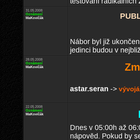
testování radikálních
31.05.2008
PUBL
Oznámení
MaKovičák
Nábor byl již ukonče
jedinci budou v nejbli
28.05.2008
Oznámení
Zm
MaKovičák
astar.seran
->
vývojá
22.05.2008
Oznámení
MaKovičák
Dnes v 05:00h až 06:0
nápověd. Pokud by se 