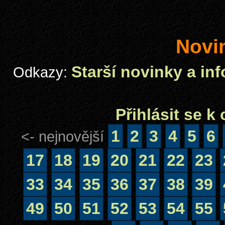
Novi
Starší novinky a in
Odkazy:
Přihlásit se 
1
2
3
4
5
6
<- nejnovější
17
18
19
20
21
22
23
33
34
35
36
37
38
39
49
50
51
52
53
54
55