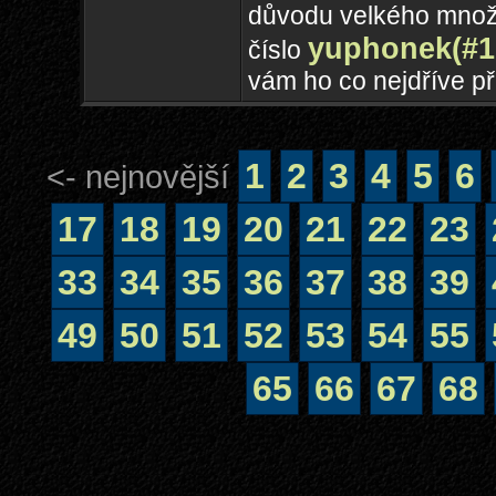
důvodu velkého množs
yuphonek(#1
číslo
vám ho co nejdříve p
1
2
3
4
5
6
<- nejnovější
17
18
19
20
21
22
23
33
34
35
36
37
38
39
49
50
51
52
53
54
55
65
66
67
68