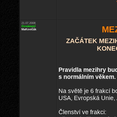
21.07.2008
Oznámení
MEZ
MaKovičák
ZAČÁTEK MEZIHR
KONEC
Pravidla mezihry bu
s normálním věkem.
Na světě je 6 frakcí bo
USA, Evropská Unie, 
Členství ve frakci: