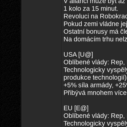
V alianci může být až
1 kolo za 15 minut.
Revoluci na Robokraci
Pokud zemi vládne je
Ostatní bonusy má čle
Na domácím trhu nelz
USA [U@]
Oblíbené vlády: Rep,
Technologicky vyspěl
produkce technologií)
+5% síla armády, +25
Přibývá mnohem více 
EU [E@]
Oblíbené vlády: Rep,
Technologicky vyspěl