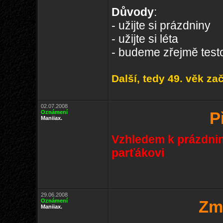
Důvody
:
- užijte si prázdniny
- užijte si léta
- budeme zřejmě test
Další, tedy 49. věk za
02.07.2008
Oznámení
P
Maniiax.
Vzhledem k prázdnin
parťákovi
29.06.2008
Oznámení
Zm
Maniiax.