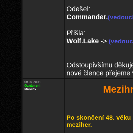
Odešel:
Commander.
(vedouc
Přišla:
Wolf.Lake
->
(vedouc
Odstoupivšímu děkuj
nové člence přejeme v
08.07.2008
Oznámení
Mezihr
Maniiax.
Po skončení 48. věku
meziher.