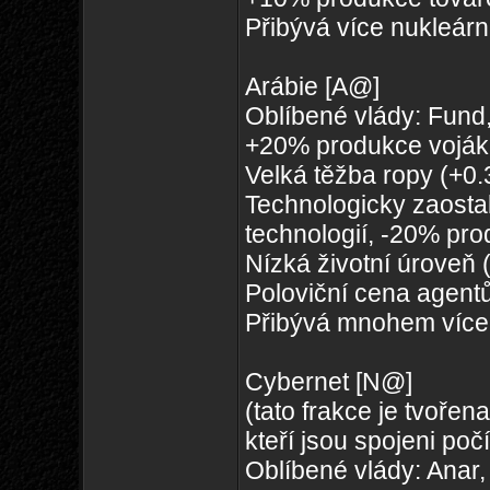
Přibývá více nukleárn
Arábie [A@]
Oblíbené vlády: Fund,
+20% produkce voják
Velká těžba ropy (+0
Technologicky zaosta
technologií, -20% pro
Nízká životní úroveň
Poloviční cena agentů
Přibývá mnohem více 
Cybernet [N@]
(tato frakce je tvořen
kteří jsou spojeni poč
Oblíbené vlády: Anar,