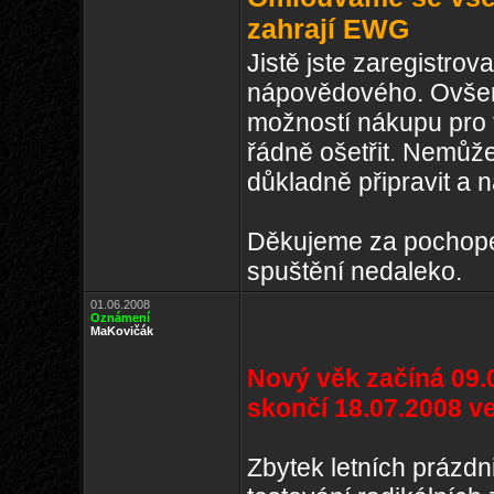
zahrají EWG
Jistě jste zaregistrov
nápovědového. Ovše
možností nákupu pro 
řádně ošetřit. Nemůže
důkladně připravit a 
Děkujeme za pochopen
spuštění nedaleko.
01.06.2008
Oznámení
MaKovičák
Nový věk začíná 09.0
skončí 18.07.2008 ve
Zbytek letních prázdn