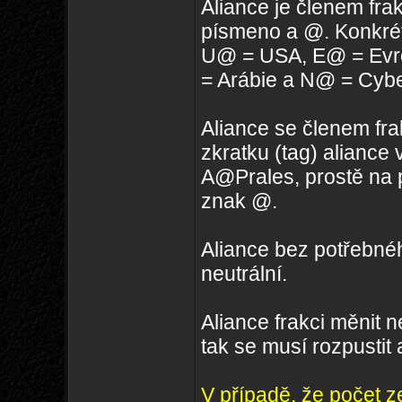
Aliance je členem fra
písmeno a @. Konkré
U@ = USA, E@ = Evr
= Arábie a N@ = Cybe
Aliance se členem frak
zkratku (tag) aliance
A@Prales, prostě na 
znak @.
Aliance bez potřebné
neutrální.
Aliance frakci měnit n
tak se musí rozpustit 
V případě, že počet z