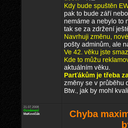
Kdy bude spuštěn E
pak to bude září nebo
nemáme a nebylo to n
tak se za zdržení je
Navrhuji změnu, nové 
pošty adminům, ale na
Ve 42. věku jste smaz
Kde to můžu reklamo
aktuálním věku.
Parťákům je třeba za
změny se v průběhu d
Btw., jak by mohl kval
21.07.2008
Oznámení
Chyba maximá
MaKovičák
b