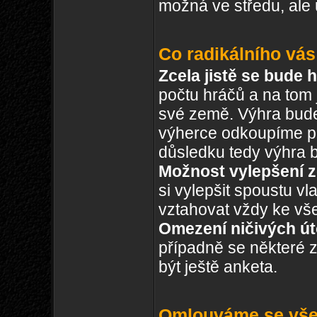
možná ve středu, ale 
Co radikálního vá
Zcela jistě se bude h
počtu hráčů a na tom 
své země. Výhra bude
výherce odkoupíme p
důsledku tedy výhra b
Možnost vylepšení 
si vylepšit spoustu 
vztahovat vždy ke v
Omezení ničivých út
případně se některé z
být ještě anketa.
Omlouváme se všem 