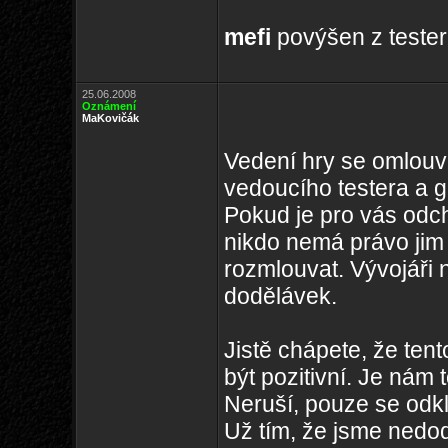
mefi
povýšen z tester
25.06.2008
Oznámení
MaKovičák
Vedení hry se omlouv
vedoucího testera a g
Pokud je pro vás odch
nikdo nemá právo jim 
rozmlouvat. Vývojáři 
dodělávek.
Jistě chápete, že te
být pozitivní. Je nám 
Neruší, pouze se odk
Už tím, že jsme nedod