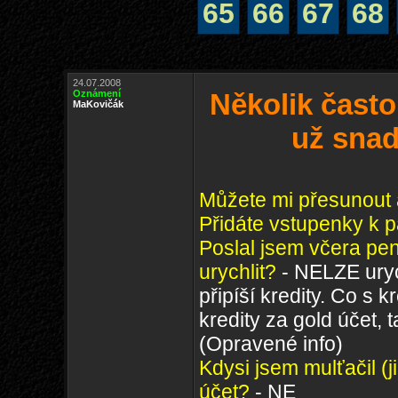
65
66
67
68
24.07.2008
Oznámení
Několik často
MaKovičák
už snad
Můžete mi přesunout a
Přidáte vstupenky k p
Poslal jsem včera pen
urychlit?
- NELZE urych
připíší kredity. Co s
kredity za gold účet,
(Opravené info)
Kdysi jsem mulťačil (
účet?
- NE