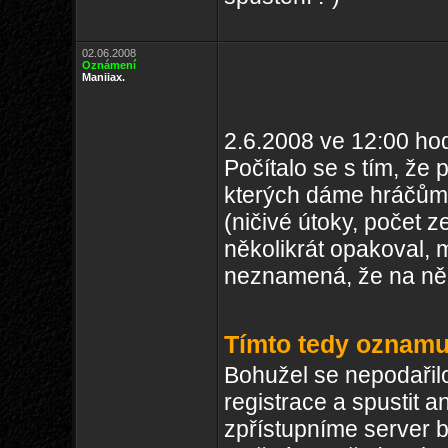
02.06.2008
Oznámení
Maniiax.
2.6.2008 ve 12:00 ho
Počítalo se s tím, že
kterých dáme hráčům
(ničivé útoky, počet ze
několikrát opakoval, m
neznamená, že na ně
Tímto tedy oznamuj
Bohužel se nepodařilo
registrace a spustit 
zpřístupníme server b