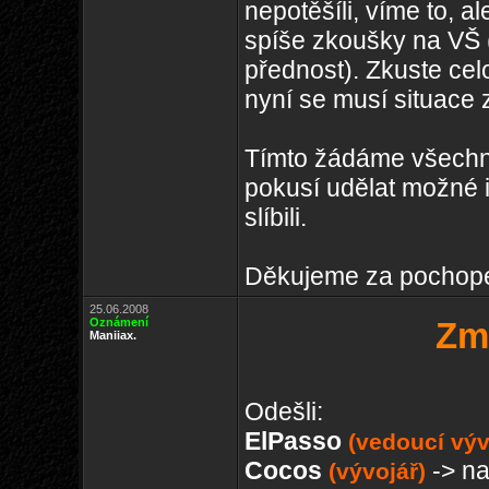
nepotěšíli, víme to, a
spíše zkoušky na VŠ (
přednost). Zkuste cel
nyní se musí situace 
Tímto žádáme všechny
pokusí udělat možné 
slíbili.
Děkujeme za pochop
25.06.2008
Oznámení
Zm
Maniiax.
Odešli:
ElPasso
(vedoucí výv
Cocos
-> na
(vývojář)