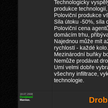
Technologicky vyspěl
produkce technologií,
Poloviční produkce v
Síla útoku -50%, síla
Poloviční cena agentů
domácím trhu, přibývaj
Najednou může mít až 
rychlostí - každé kolo
Mezinárodní buňky bo
Nemůže prodávat dro
Umí velmi dobře vybr
všechny infiltrace, vy
technologie.
18.07.2008
Oznámení
Drob
Maniiax.