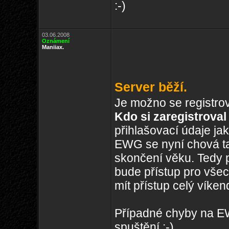
:-)
03.06.2008
Oznámení
Maniiax.
Server běží.
Je možno se registrov
Kdo si zaregistroval
přihlašovací údaje j
EWG se nyní chová ta
skončení věku. Tedy p
bude přístup pro všec
mít přístup celý víken
Případné chyby na EWG
spuštění :-)