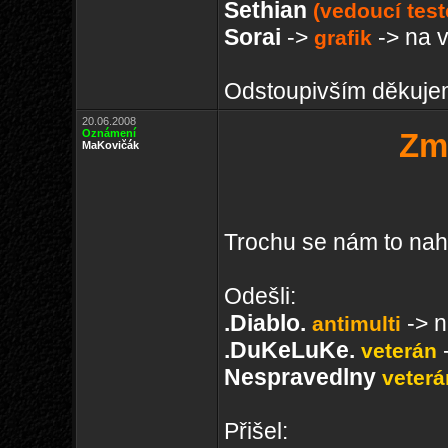
Sethian
(vedoucí test
Sorai
->
-> na v
grafik
Odstoupivším děkuje
20.06.2008
Oznámení
Zm
MaKovičák
Trochu se nám to nah
Odešli:
.Diablo.
-> n
antimulti
.DuKeLuKe.
-
veterán
Nespravedlny
veterá
Přišel: