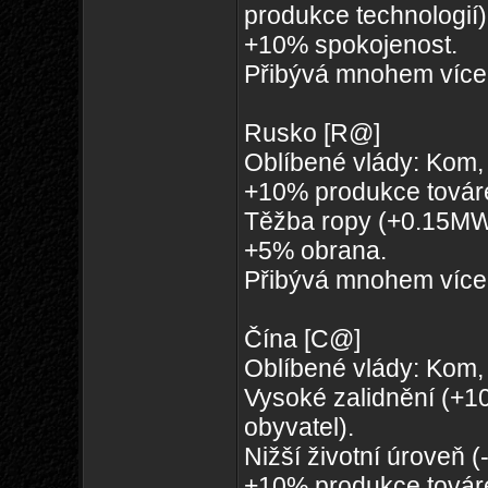
produkce technologií)
+10% spokojenost.
Přibývá mnohem více
Rusko [R@]
Oblíbené vlády: Kom, 
+10% produkce továr
Těžba ropy (+0.15MW
+5% obrana.
Přibývá mnohem více 
Čína [C@]
Oblíbené vlády: Kom,
Vysoké zalidnění (+1
obyvatel).
Nižší životní úroveň 
+10% produkce továr