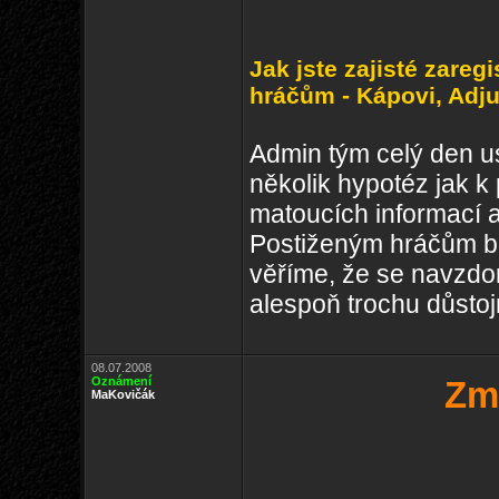
Jak jste zajisté zareg
hráčům - Kápovi, Adj
Admin tým celý den u
několik hypotéz jak k
matoucích informací 
Postiženým hráčům b
věříme, že se navzdo
alespoň trochu důstoj
08.07.2008
Oznámení
Zm
MaKovičák