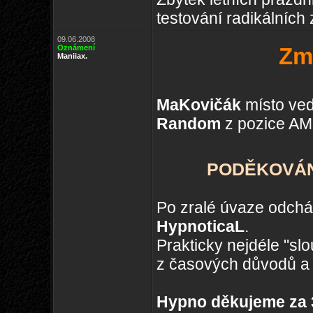
testování radikálních
09.06.2008
Oznámení
Zm
Maniiax.
MaKovičák
místo ved
Random
z pozice AM
PODĚKOVÁNÍ
Po zralé úvaze odchá
HypnoticaL
.
Prakticky nejdéle "s
z časových důvodů a 
Hypno děkujeme za 3