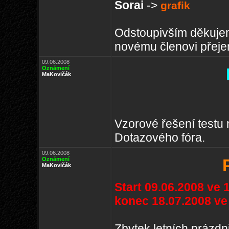
Sorai
->
grafik
Odstoupivším děkuje
novému členovi přejem
09.06.2008
Oznámení
MaKovičák
Vzorové řešení testu
Dotazového fóra.
09.06.2008
Oznámení
MaKovičák
Start 09.06.2008 ve 1
konec 18.07.2008 ve
Zbytek letních prázdn