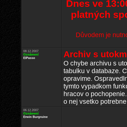
Dnes ve 13:0
platných spo
Důvodem je nutno
08.12.2007
Archiv s utokm
Oznámení
ElPasso
O chybe archivu s ut
tabulku v databaze. 
opravime. Ospravedl
tymto vypadkom funkc
hracov o pochopenie.
o nej vsetko potrebne,
06.12.2007
Oznámení
Erwin Burgruine