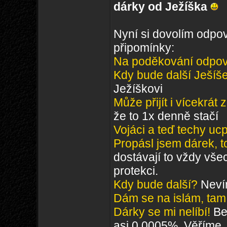
dárky od Ježíška
Nyní si dovolím odpov
připomínky:
Na poděkování odpo
Kdy bude další Ješíš
Ježíškovi
Může přijít i vícekrát
že to 1x denně stačí
Vojáci a teď techy ucpal
Propásl jsem dárek, 
dostávají to vždy vše
protekci.
Kdy bude další?
Nevím
Dám se na islám, tam
Dárky se mi nelíbí!
Be
asi 0,0005%. Věříme, ž