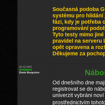
Současná podoba GO
systému pro hlídání 
fázi, kdy je potřeba
programování podobn
Tyto testy mimo jin
pravidel na serveru
opět opravena a roz
Děkujeme za pocho
04.12.2007
Oznámení
Nábor
Erwin Burgruine
Od dnešního dne maj
registrovat se do ná
univerzit vybráni noví
prostřednictvím tohot