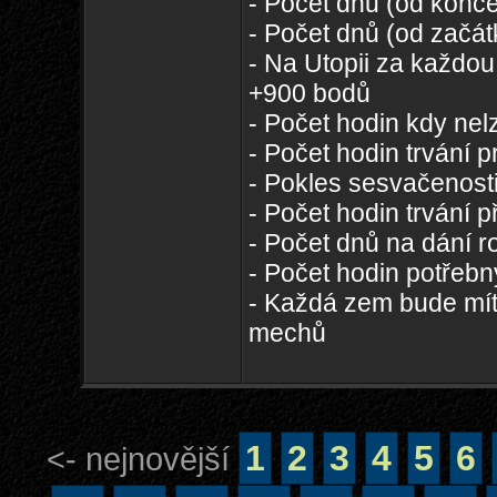
- Počet dnů (od konce
- Počet dnů (od začát
- Na Utopii za každou
+900 bodů
- Počet hodin kdy nelz
- Počet hodin trvání 
- Pokles sesvačenost
- Počet hodin trvání p
- Počet dnů na dání r
- Počet hodin potřeb
- Každá zem bude mí
mechů
1
2
3
4
5
6
<- nejnovější