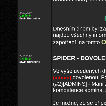
24.11.2007
Oznámení
Erwin Burgruine
Dnešním dnem byl zahá
najdou všechny infor
O
zapotřebí, na tomto
22.11.2007
SPIDER - DOVOLENÁ
Oznámení
Erwin Burgruine
Ve výše uvedených d
dovolenou. Po
(admin)
(#2)[ADMINS] - Manii
kompetence admina, s
Je možné, že se připis