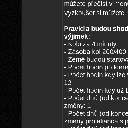
můžete přečíst v me
Vyzkoušet si můžete 
Pravidla budou sho
výjimek:
- Kolo za 4 minuty
- Zásoba kol 200/400
- Země budou startovat
- Počet hodin po kter
- Počet hodin kdy lze
12
- Počet hodin kdy už 
- Počet dnů (od konce
změny: 1
- Počet dnů (od konce
změny pro aliance s p