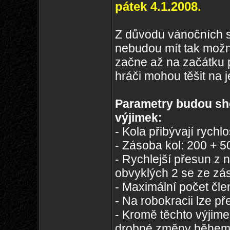
pátek 4.1.2008.
Z důvodu vánočních s
nebudou mít tak možno
začne až na začátku 
hráči mohou těšit na 
Parametry budou sh
výjimek:
- Kola přibývají rychlo
- Zásoba kol: 200 + 5
- Rychlejší přesun z 
obvyklých 2 se ze zás
- Maximální počet člen
- Na robokracii lze př
- Kromě těchto výjime
drobné změny během