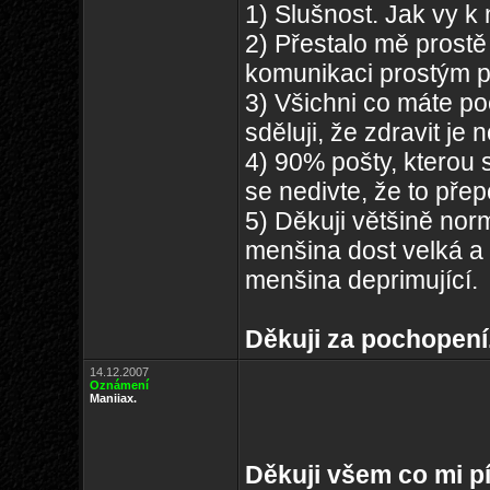
1) Slušnost. Jak vy k
2) Přestalo mě prostě
komunikaci prostým 
3) Všichni co máte po
sděluji, že zdravit je 
4) 90% pošty, kterou
se nedivte, že to přep
5) Děkuji většině norm
menšina dost velká a 
menšina deprimující.
Děkuji za pochopení
14.12.2007
Oznámení
Maniiax.
Děkuji všem co mi pí