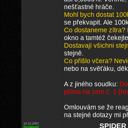
nešťastné hráče.
Mohl bych dostat 100k
se překvapit. Ale 100k 
Co dostaneme zítra?
okno a tamtéž čekejt
Dostavají všichni ste
stejně.
Co přišlo včera? Nevi
nebo na svěťáku, děku
A z jiného soudku:
Do
přímo na zem č. 1 (h
Omlouvám se že reaguj
na stejné dotazy mi p
14.12.2007
SPIDER 
Oznámení