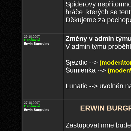
Spiderovy nepřítomno
hráče, kterých se ten
Děkujeme za pochop
29.10.2007
Změny v admin tým
Oznámení
Erwin Burgruine
V admin týmu proběhl
Sjezdic -->
(moderátor
Šumienka -->
(moderá
Lunatic --> uvolněn n
27.10.2007
ERWIN BURGRU
Oznámení
Erwin Burgruine
Zastupovat mne bud