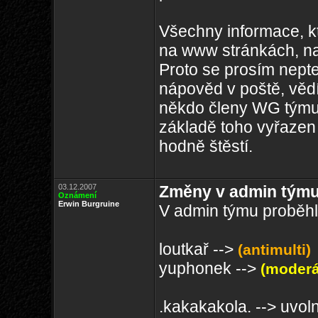
Všechny informace, k
na www stránkách, n
Proto se prosím nepte
nápověd v poště, vědí
někdo členy WG týmu 
základě toho vyřaze
hodně štěstí.
03.12.2007
Změny v admin tým
Oznámení
Erwin Burgruine
V admin týmu proběhl
loutkař -->
(antimulti)
yuphonek -->
(moderá
.kakakakola. --> uvol