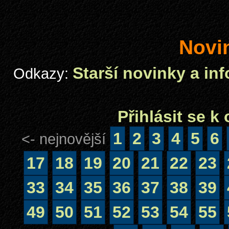
Novi
Starší novinky a in
Odkazy:
Přihlásit se 
1
2
3
4
5
6
<- nejnovější
17
18
19
20
21
22
23
33
34
35
36
37
38
39
49
50
51
52
53
54
55