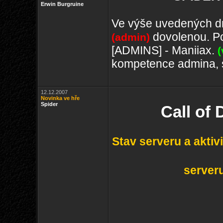
Erwin Burgruine
Ve výše uvedených d
dovolenou. Po
(admin)
[ADMINS] - Maniiax.
(
kompetence admina, s
12.12.2007
Novinka ve hře
Spider
Call of
Stav serveru a aktiv
server