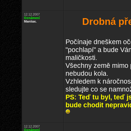
12.12.2007
Oznámení
Drobná př
Maniiax.
Počínaje dneškem oče
"pochlapí" a bude Vám
maličkosti.
Všechny země mimo pr
nebudou kola.
Vzhledem k náročnosti
sledujte co se namnož
PS: Teď tu byl, teď j
bude chodit nepravi
12.12.2007
Oznámení