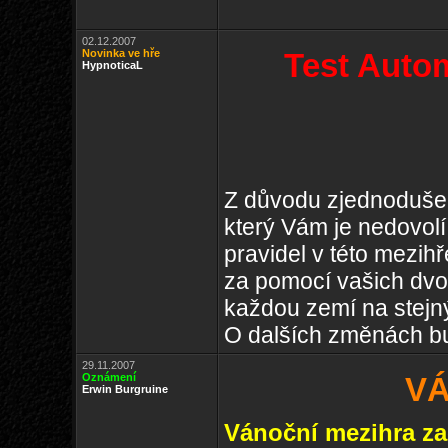
02.12.2007
Novinka ve hře
Test Auto
HypnoticaL
Z důvodu zjednoduše
který Vám je nedovolí
pravidel v této mezi
za pomocí vašich dvou
každou zemí na stejný
O dalších změnách bu
29.11.2007
Oznámení
VÁ
Erwin Burgruine
Vánoční mezihra zač