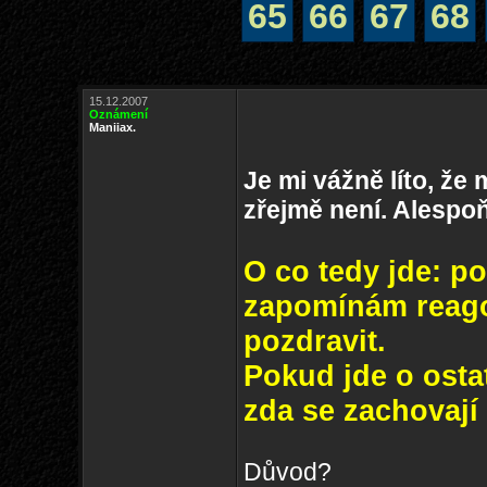
65
66
67
68
15.12.2007
Oznámení
Maniiax.
Je mi vážně líto, že
zřejmě není. Alespoň
O co tedy jde: p
zapomínám reago
pozdravit.
Pokud jde o osta
zda se zachovají 
Důvod?