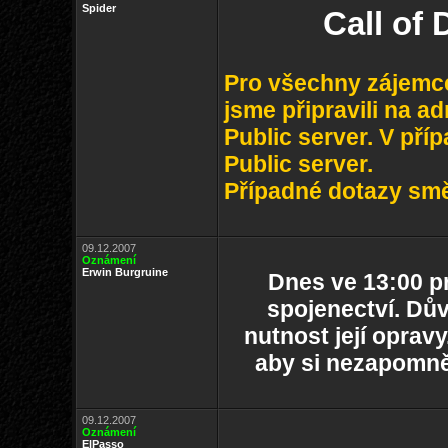
Spider
Call of
Pro všechny zájemce 
jsme připravili na a
Public server. V pří
Public server.
Případné dotazy smě
09.12.2007
Oznámení
Erwin Burgruine
Dnes ve 13:00 p
spojenectví. Dův
nutnost její oprav
aby si nezapomněl
09.12.2007
Oznámení
ElPasso