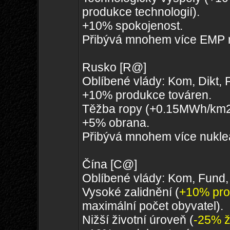
produkce technologií).
+10% spokojenost.
Přibývá mnohem více EMP r
Rusko [R@]
Oblíbené vlády: Kom, Dikt, 
+10% produkce továren.
Těžba ropy (+0.15MWh/km2 
+5% obrana.
Přibývá mnohem více nukleá
Čína [C@]
Oblíbené vlády: Kom, Fund,
Vysoké zalidnění (
+10% pro
maximální počet obyvatel).
Nižší životní úroveň (
-25% ž