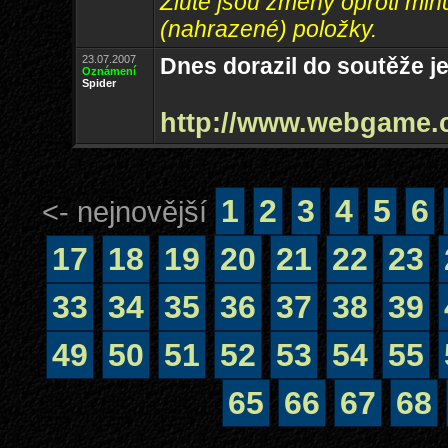
Žlutě jsou změny oproti min
(nahrazené) položky.
23.07.2007
Dnes dorazil do soutěže je
Oznámení
Spider
http://www.webgame.
1
2
3
4
5
6
<- nejnovější
17
18
19
20
21
22
23
33
34
35
36
37
38
39
49
50
51
52
53
54
55
65
66
67
68