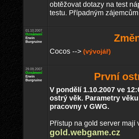
obtěžovat dotazy na test n
testu. Případným zájemcům p
01.10.2007
Oznámení
Změn
Erwin
Burgruine
Cocos -->
(vývojář)
29.09.2007
Oznámení
První os
Erwin
Burgruine
V pondělí 1.10.2007 ve 12
ostrý věk. Parametry věk
pracovny v GWG.
Přístup na gold server maj
gold.webgame.cz