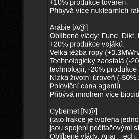
+10% produkce továren.
Přibývá více nukleárních rak
Arábie [A@]
Oblíbené vlády: Fund, Dikt,
+20% produkce vojáků.
Velká těžba ropy (+0.3MWh
Technologicky zaostalá (-2
technologií, -20% produkce 
Nízká životní úroveň (-50%
Poloviční cena agentů.
Přibývá mnohem více biocid
Cybernet [N@]
(tato frakce je tvořena jedno
jsou spojeni počítačovými sí
Oblíbené vlády: Anar, Tech,