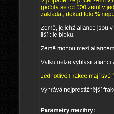
V případě, že počet zemí v 
(počítá se od 500 zemí v jedn
zakládat, dokud toto % nep
Země, jejichž aliance jsou v
liší dle bloku.
Země mohou mezi aliancemi a
Válku nelze vyhlásit alianci 
Jednotlivé Frakce mají své 
Vyhrává nejprestižnější fra
Parametry mezihry: