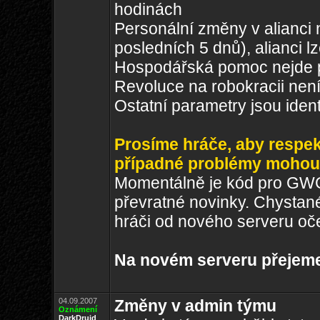
hodinách
Personální změny v alianci 
posledních 5 dnů), alianci l
Hospodářská pomoc nejde pos
Revoluce na robokracii ne
Ostatní parametry jsou id
Prosíme hráče, aby respekt
případné problémy mohou
Momentálně je kód pro GWG
převratné novinky. Chystan
hráči od nového serveru oče
Na novém serveru přejem
04.09.2007
Změny v admin týmu
Oznámení
DarkDruid