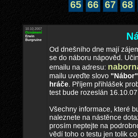
65
66
67
68
10.10.2007
Oznámení
Ná
Erwin
Burgruine
Od dnešního dne mají zájem
se do náboru nápověd. Učin
naborn
emailu na adresu:
mailu uveďte slovo
"Nábor"
hráče
. Příjem přihlášek pr
test bude rozeslán 16.10.07
Všechny informace, které b
naleznete na nástěnce dota
prosím neptejte na podrobno
vědí toho o testu jen tolik