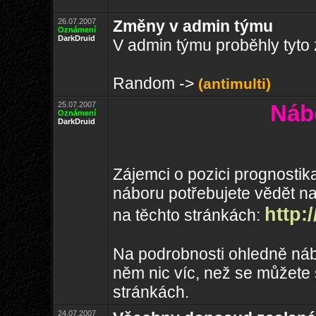
26.07.2007
Změny v admin týmu
Oznámení
DarkDruid
V admin týmu proběhly tyto
Random ->
(antimulti)
25.07.2007
Náb
Oznámení
DarkDruid
Zájemci o pozici prognostik
náboru potřebujete vědět n
http:
na těchto stránkách:
Na podrobnosti ohledně náb
něm nic víc, než se můžete
stránkách.
24.07.2007