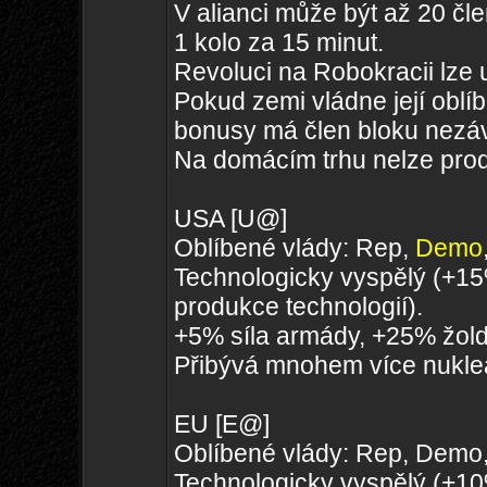
V alianci může být až 20 čle
1 kolo za 15 minut.
Revoluci na Robokracii lze 
Pokud zemi vládne její oblí
bonusy má člen bloku nezáv
Na domácím trhu nelze prod
USA [U@]
Oblíbené vlády: Rep,
Demo
Technologicky vyspělý (+15
produkce technologií).
+5% síla armády, +25% žold
Přibývá mnohem více nukleá
EU [E@]
Oblíbené vlády: Rep, Demo,
Technologicky vyspělý (+10