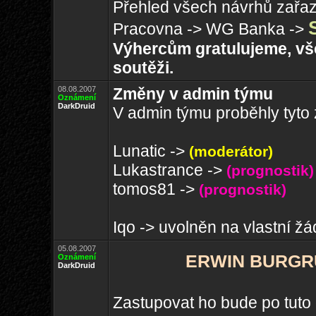
Přehled všech návrhů zařa
Pracovna -> WG Banka ->
Výhercům gratulujeme, vš
soutěži.
08.08.2007
Změny v admin týmu
Oznámení
DarkDruid
V admin týmu proběhly tyto
Lunatic ->
(moderátor)
Lukastrance ->
(prognostik)
tomos81 ->
(prognostik)
Iqo -> uvolněn na vlastní ž
05.08.2007
ERWIN BURGRUI
Oznámení
DarkDruid
Zastupovat ho bude po tut