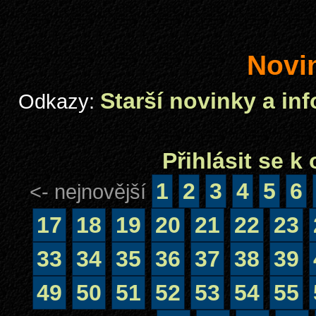
Novi
Starší novinky a in
Odkazy:
Přihlásit se 
1
2
3
4
5
6
<- nejnovější
17
18
19
20
21
22
23
33
34
35
36
37
38
39
49
50
51
52
53
54
55