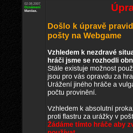
02.08.2007
Úpra
Oznámení
Maniiax.
Došlo k úpravě pravidl
pošty na Webgame
Vzhledem k nezdravé situa
hráči jsme se rozhodli obn
Stále existuje možnost použ
jsou pro vás opravdu za hra
Urážení jiného hráče a vulg
počtu provinění.
Vzhledem k absolutní proka
proti flastru za urážky v po
Žádáme tímto hráče aby zv
používat.