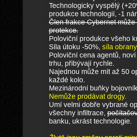
Technologicky vyspělý (+20
produkce technologií, -1 ná
Člen frakce Cybernet může 
protekce.
Poloviční produkce všeho k
Síla útoku -50%,
síla obran
Poloviční cena agentů, noví
trhu, přibývají rychle.
Najednou může mít až 50 ope
každé kolo.
Mezinárodní buňky bojovník
Nemůže prodávat drogy.
Umí velmi dobře vybrané op
všechny infiltrace,
počítačov
banku, ukrást technologie.