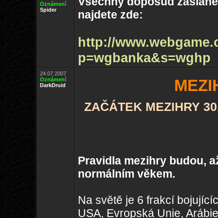
Všechny doposud zaslané 
Oznámení
Spider
najdete zde:
http://www.webgame.
p=wgbanka&s=wghp
24.07.2007
Oznámení
MEZI
DarkDruid
ZAČÁTEK MEZIHRY 30.7
Pravidla mezihry budou, a
normálním věkem.
Na světě je 6 frakcí bojující
USA, Evropská Unie, Arábie