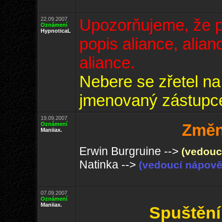
22.09.2007
Upozorňujeme, že p
Oznámení
HypnoticaL
popis aliance, alian
aliance.
Nebere se zřetel na 
jmenovaný zástupc
19.09.2007
Oznámení
Změn
Maniiax.
Erwin Burgruine -->
(vedouc
Natinka -->
(vedoucí nápově
07.09.2007
Oznámení
Maniiax.
Spuštění