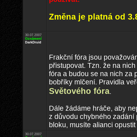
Změna je platná od 3.
30.07.2007
Oznámení
DarkDruid
Frakční fóra jsou považován
přistupovat. Tzn. že na nich
fóra a budou se na nich za 
bobříky mlčení. Pravidla ve
Světového fóra
.
Dále žádáme hráče, aby ne
z důvodu chybného zadání př
bloku, musíte alianci opustit 
30.07.2007