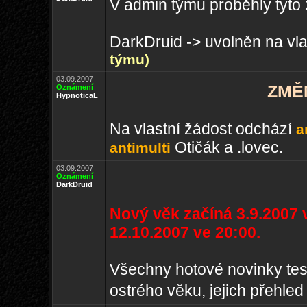
V admin týmu proběhly tyto
DarkDruid -> uvolněn na vla
týmu)
03.09.2007
ZMĚ
Oznámení
HypnoticaL
Na vlastní žádost odchází
a
Otičák a .lovec.
antimulti
03.09.2007
Oznámení
DarkDruid
Nový věk začíná 3.9.2007 v
12.10.2007 ve 20:00.
Všechny hotové novinky tes
ostrého věku, jejich přehle