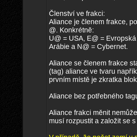
Členství ve frakci:
Aliance je členem frakce, p
@. Konkrétně:
U@ = USA, E@ = Evropská 
Arábie a N@ = Cybernet.
Aliance se členem frakce sta
(tag) aliance ve tvaru např
prvním místě je zkratka bl
Aliance bez potřebného tagu
Aliance frakci měnit nemůže.
musí rozpustit a založit se 