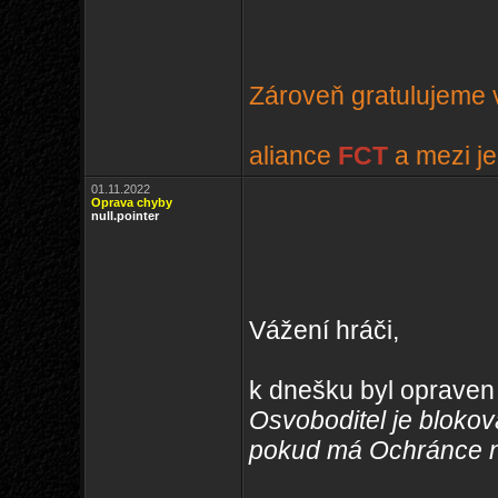
Zároveň gratulujeme v
aliance
FCT
a mezi je
01.11.2022
Oprava chyby
null.pointer
Vážení hráči,
k dnešku byl opraven
Osvoboditel je blok
pokud má Ochránce n