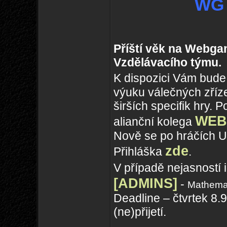
WG 
Příští věk na Webga
Vzdělávacího týmu.
K dispozici Vám bud
výuku válečných zříze
širších specifik hry.
WEB
alianční kolega
Nově se po hráčích U
zde
Přihláška
.
V případě nejasností 
[ADMINS]
-
Mathema
Deadline – čtvrtek 8
(ne)přijetí.