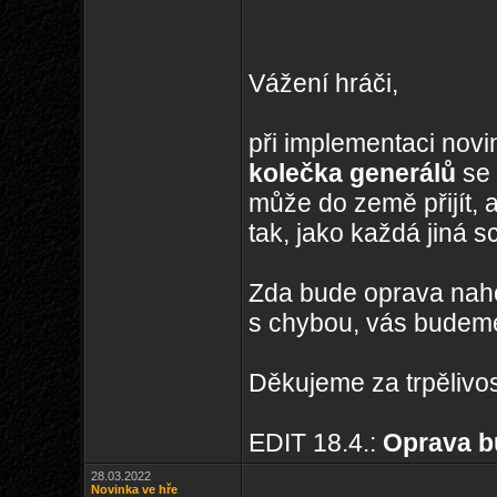
Vážení hráči,
při implementaci nov
kolečka generálů
se 
může do země přijít, 
tak, jako každá jiná
Zda bude oprava naho
s chybou, vás budeme
Děkujeme za trpělivo
EDIT 18.4.:
Oprava b
28.03.2022
Novinka ve hře