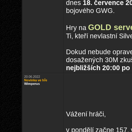
dnes
18. července 2
bojového GWG.
GOLD serv
Hry na
Ti, kteří nevlastní Sil
Dokud nebude oprave
dosažených 30M zkuš
nejbližších 20:00 po
20.06.2022
Novinka ve hře
Wimperus
Vážení hráči,
v pondělí začne 157. 