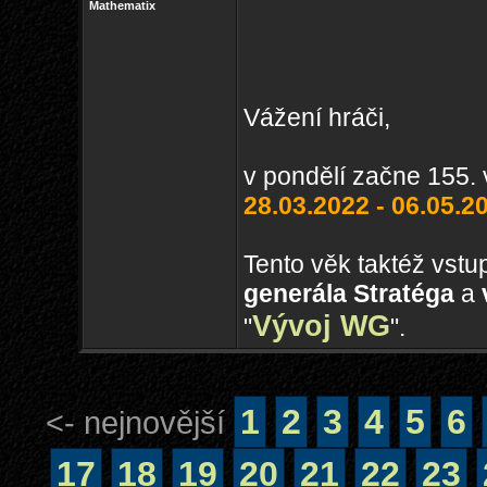
Mathematix
Vážení hráči,
v pondělí začne 155. 
28.03.2022 - 06.05.2
Tento věk taktéž vstu
generála Stratéga
a
Vývoj WG
"
".
1
2
3
4
5
6
<- nejnovější
17
18
19
20
21
22
23