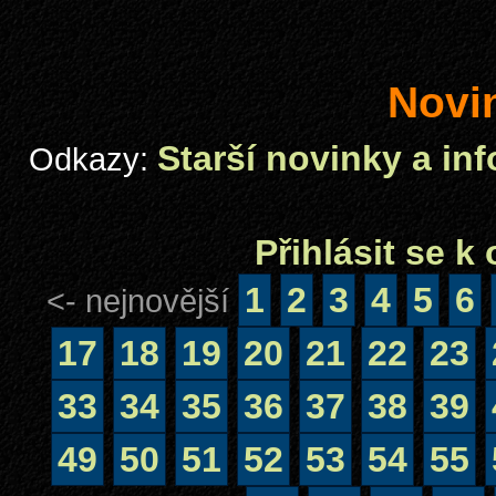
Novi
Starší novinky a in
Odkazy:
Přihlásit se 
1
2
3
4
5
6
<- nejnovější
17
18
19
20
21
22
23
33
34
35
36
37
38
39
49
50
51
52
53
54
55