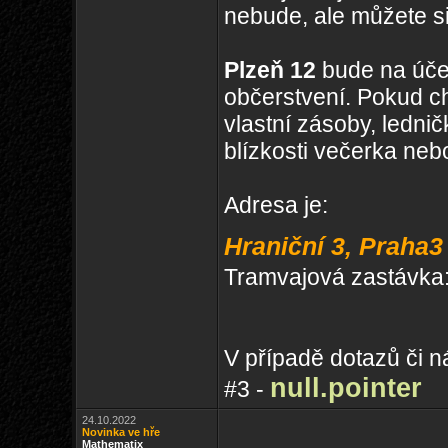
nebude, ale můžete si
Plzeň 12
bude na účet
občerstvení. Pokud ch
vlastní zásoby, lednič
blízkosti večerka nebo
Adresa je:
Hraniční 3, Praha3
Tramvajová zastávka: S
V případě dotazů či n
null.pointer
#3 -
24.10.2022
Novinka ve hře
Mathematix