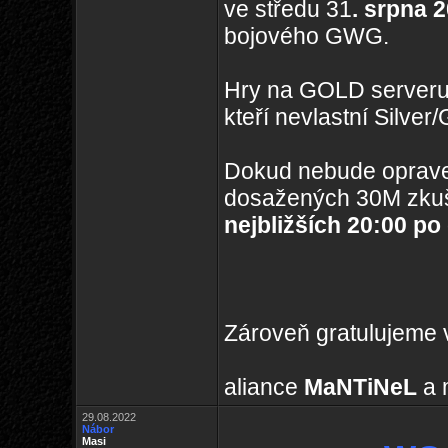
ve středu 31
. srpna 
bojového GWG.
Hry na GOLD serveru
kteří nevlastní Silve
Dokud nebude oprave
dosažených 30M zkuš
nejbližších 20:00 po
Zároveň gratulujeme v
aliance
MaNTiNeL
a 
29.08.2022
Nábor
Masi