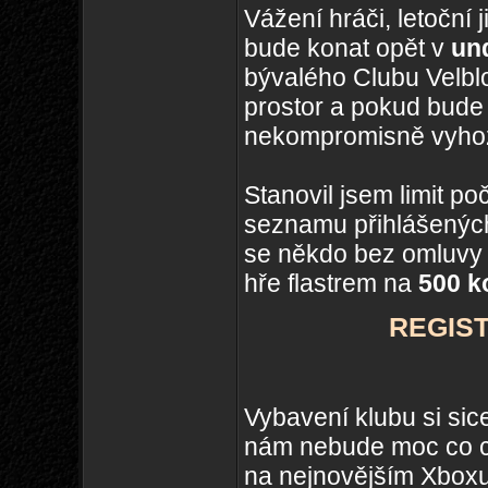
Vážení hráči, letoční
bude konat opět v
un
bývalého Clubu Velbl
prostor a pokud bude
nekompromisně vyhoz
Stanovil jsem limit p
seznamu přihlášenýc
se někdo bez omluvy 
hře flastrem na
500 k
REGIS
Vybavení klubu si sice
nám nebude moc co ch
na nejnovějším Xboxu 