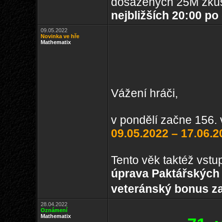
dosažených 25M zkuš
nejbližších 20:00 po
09.05.2022
Novinka ve hře
Mathematix
Vážení hráči,
v pondělí začne 156. 
09.05.2022 – 17.06.2
Tento věk taktéž vstu
úprava Paktářskýc
veteránský bonus z
28.04.2022
Oznámení
Mathematix