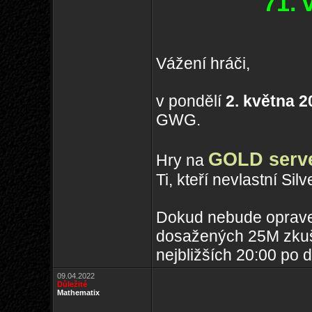
71.
Vážení hráči,
v pondělí
2. května 2
GWG.
GOLD serv
Hry na
Ti, kteří nevlastní Sil
Dokud nebude oprave
dosažených 25M zkuš
nejbližších 20:00 po d
09.04.2022
Důležité
Mathematix