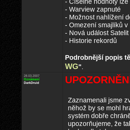
- Číselné hodnoty lz
- Warview zapnuté
- Možnost nahlížení d
- Omezení smajlíků v 
- Nová událost Satelit
- Historie rekordů
Podrobnější popis t
WG
"
.
28.03.2007
UPOZORNĚN
Oznámení
DarkDruid
Zaznamenali jsme z
něhož by se mohl hrá
systém dobře chrán
upozorňujeme, že tak