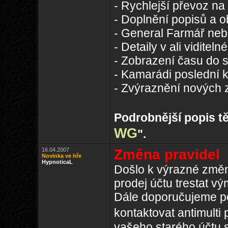
- Rychlejší převoz na 
- Doplnění popisů a 
- General Farmář neb
- Detaily v ali viditel
- Zobrazení času do 
- Kamarádi poslední k
- Zvýraznění nových z
Podrobnější popis t
WG
".
16.04.2007
Změna pravidel
Novinka ve hře
HypnoticaL
Došlo k výrazné změn
prodej účtu trestat v
Dále doporučujeme po
kontaktovat antimulti
vašeho starého účtu 