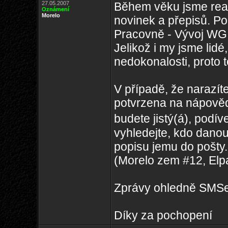
27.05.2007
Během věku jsme real
Oznámení
Morelo
novinek a přepisů. P
Pracovně - Vývoj WG
Jelikož i my jsme lid
nedokonalosti, proto t
V případě, že narazí
potvrzena na nápověd
budete jistý(á), podív
vyhledejte, kdo dano
popisu jemu do pošty.
(Morelo zem #12, Elp
Zprávy ohledně SMSek
Díky za pochopení