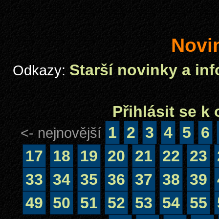
Novi
Starší novinky a in
Odkazy:
Přihlásit se 
1
2
3
4
5
6
<- nejnovější
17
18
19
20
21
22
23
33
34
35
36
37
38
39
49
50
51
52
53
54
55