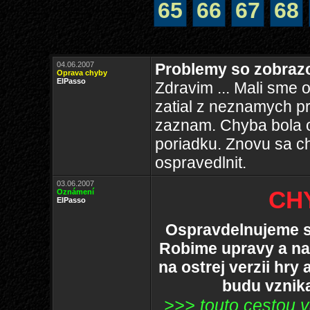
65
66
67
68
04.06.2007
Problemy so zobraz
Oprava chyby
ElPasso
Zdravim ... Mali sme 
zatial z neznamych pr
zaznam. Chyba bola o
poriadku. Znovu sa 
ospravedlnit.
03.06.2007
CHY
Oznámení
ElPasso
Ospravdelnujeme s
Robime upravy a nas
na ostrej verzii hry
budu vznika
>>> touto cestou 