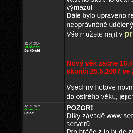
výmazu!
Dále bylo upraveno r
neoprávněně udělenýc
pr
Vše můžete najít v
12.04.2007
Oznámení
DarkDruid
Nový věk začne 16.4.
skončí 25.5.2007 ve 
Všechny hotové novin
do ostrého věku, jeji
12.04.2007
POZOR!
Oznámení
Spider
Díky závadě www serv
serverů.
Pro hráče z to bude