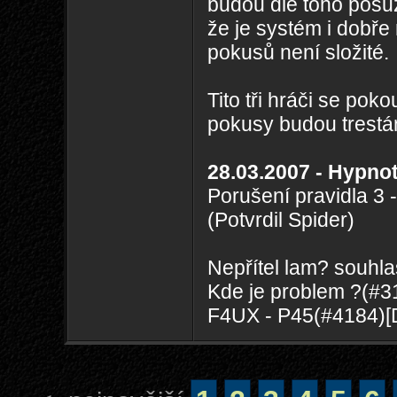
budou dle toho posu
že je systém i dobře
pokusů není složité.
Tito tři hráči se pok
pokusy budou trestán
28.03.2007 - Hypnot
Porušení pravidla 3
(Potvrdil Spider)
Nepřítel lam? souhl
Kde je problem ?(#3
F4UX - P45(#4184)[D