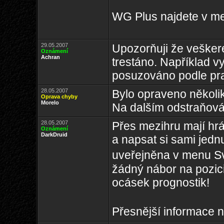
WG Plus najdete v m
29.05.2007
Upozorňuji že vešker
Oznámení
Achran
trestáno. Například v
posuzováno podle prav
28.05.2007
Bylo opraveno několik
Oprava chyby
Morelo
Na dalším odstraňová
28.05.2007
Přes mezihru mají hrá
Oznámení
DarkDruid
a napsat si sami jed
uveřejněna v menu Sv
žádný nábor na pozici
ocásek prognostik!
Přesnější informace 