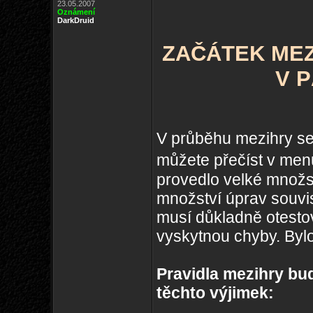
23.05.2007
Oznámení
DarkDruid
ZAČÁTEK MEZI
V P
V průběhu mezihry se 
můžete přečíst v me
provedlo velké množst
množství úprav souvis
musí důkladně otestov
vyskytnou chyby. Byl
Pravidla mezihry b
těchto výjimek: