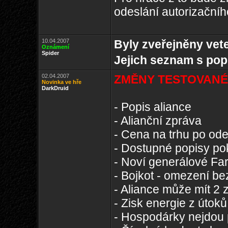
odeslání autorizační
10.04.2007
Byly zveřejněny vet
Oznámení
Spider
Jejich seznam s po
02.04.2007
ZMĚNY TESTOVANÉ 
Novinka ve hře
DarkDruid
- Popis aliance
- Alianční zpráva
- Cena na trhu po od
- Dostupné popisy po
- Noví generálové Fa
- Bojkot - omezení be
- Aliance může mít 2 
- Zisk energie z útoků
- Hospodárky nejdou 