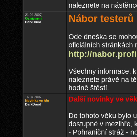
naleznete na nástěn
21.04.2007
Nábor testerů
Oznámení
DarkDruid
Ode dneška se mohou z
oficiálních stránkách 
http://nabor.profi
Všechny informace, kt
naleznete právě na t
hodně štěstí.
16.04.2007
Další novinky ve vě
Novinka ve hře
DarkDruid
Do tohoto věku bylo u
dostupné v mezihře, k
- Pohraniční stráž -