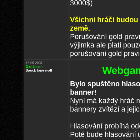
3000$).
Všichni hráči budou
země.
Porušování gold prav
výjimka ale platí pou
porušování gold pravi
16.05.2007
Oznámení
Webgam
Spock lone wolf
Bylo spuštěno hlaso
banner!
Nyní má každý hráč mo
bannery zvítězí a jeji
Hlasování probíhá od
Poté bude hlasování