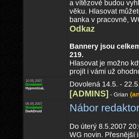
a vítězové budou vyh
věku. Hlasovat můžet
banka v pracovně, WG
Odkaz
Bannery jsou celke
219.
Hlasovat je možno kd
projít i vámi už oho
10.05.2007
Dovolená 14.5. - 22.
Oznámení
HypnoticaL
[ADMINS]
(an
- Grian
06.05.2007
Nábor redakto
Oznámení
DarkDruid
Do úterý 8.5.2007 20:
WG novin. Přesnější i