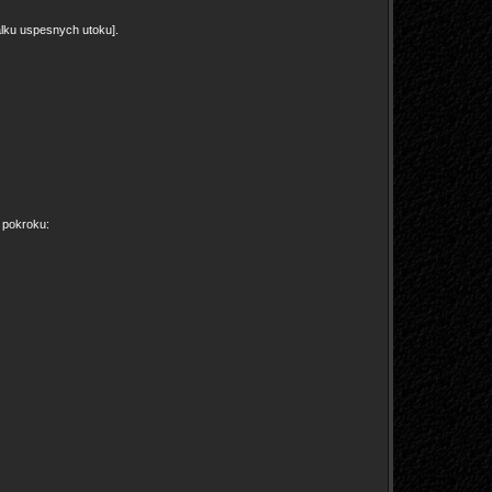
valku uspesnych utoku].
 pokroku: