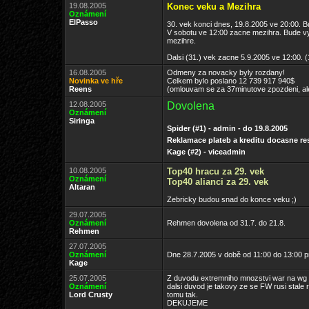
19.08.2005
Konec veku a Mezihra
Oznámení
ElPasso
30. vek konci dnes, 19.8.2005 ve 20:00. B
V sobotu ve 12:00 zacne mezihra. Bude vyc
mezihre.
Dalsi (31.) vek zacne 5.9.2005 ve 12:00.
16.08.2005
Odmeny za novacky byly rozdany!
Novinka ve hře
Celkem bylo poslano 12 739 917 940$
Reens
(omlouvam se za 37minutove zpozdeni, ale 
12.08.2005
Dovolena
Oznámení
Siringa
Spider (#1) - admin -
do 19.8.2005
Reklamace plateb a kreditu docasne re
Kage (#2) - viceadmin
10.08.2005
Top40 hracu za 29. vek
Oznámení
Top40 alianci za 29. vek
Altaran
Zebricky budou snad do konce veku ;)
29.07.2005
Oznámení
Rehmen dovolena od 31.7. do 21.8.
Rehmen
27.07.2005
Oznámení
Dne 28.7.2005 v době od 11:00 do 13:00 
Kage
25.07.2005
Z duvodu extremniho mnozstvi war na wg by
Oznámení
dalsi duvod je takovy ze se FW rusi stal
Lord Crusty
tomu tak.
DEKUJEME