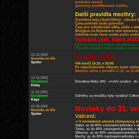
produkce mechů
geneticky modifikované rostliny
Další pravidla mezihry:
Zrychlena kola (1kolo/10min - zásoba 2
Cena pokroků bude poloviční.
Časy pro vyhlašování války, změn v al
Revoluce na Robokracii není omezena 
Zebříček bude řazen podle počtu znič
Vyhrává zem, která znič
Mezihra si bere za cíl pomoc při odhalování
Případné odhalení chyby nahlašte s podro
12.10.2005
Konec věku
Novinka ve hře
Spider
Věk končí 14.10. v 20:00
Po odpočinkovém víkendu bude následov
Mezihra začne v pondělí 17.10. ve 12:00
12.10.2005
Oznámení
Dovolena Kleky (#4) - vrchní soudce - d
Kleky
11.10.2005
Oznámení
Odměny za nováčky byly rozdány! Celkem
Kage
07.09.2005
Novinky do 31. v
Novinka ve hře
Spider
Valceni:
-> V normalnich utocich (dobyvacny, l
Vojaci: az do 80% zastoupeni jednotky v 
Tanky: az do 40% zastoupeni jednotky v 
Stihacky: az do 40% zastoupeni jednotky 
Mechy: az do 80% zastoupeni jednotky v 