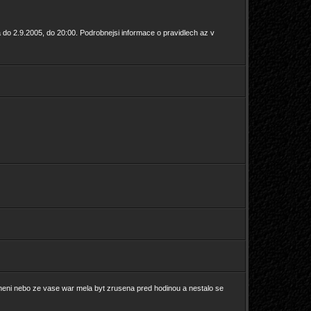
do 2.9.2005, do 20:00. Podrobnejsi informace o pravidlech az v
neni nebo ze vase war mela byt zrusena pred hodinou a nestalo se