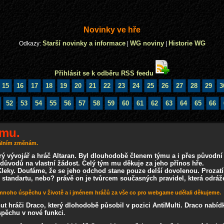
Novinky ve hře
Starší novinky a informace
WG noviny
Historie WG
Odkazy:
|
|
Přihlásit se k odběru RSS feedu
15
16
17
18
19
20
21
22
23
24
25
26
27
28
29
3
52
53
54
55
56
57
58
59
60
61
62
63
64
65
66
ýmu.
nálním změnám.
ý vývojář a hráč Altaran. Byl dlouhodobě členem týmu a i přes původ
 důvodů na vlastní žádost. Celý tým mu děkuje za jeho přínos hře.
Kleky. Doufáme, že se jeho odchod stane pouze delší dovolenou. Prozat
 standartu, nebo? právě on je tvůrcem současných pravidel, která odráž
noho úspěchu v životě a i jménem hráčů za vše co pro webgame udělali děkujeme.
t hráči Draco, který dlohodobě působil v pozici AntiMulti. Draco nabí
pěchu v nové funkci
.