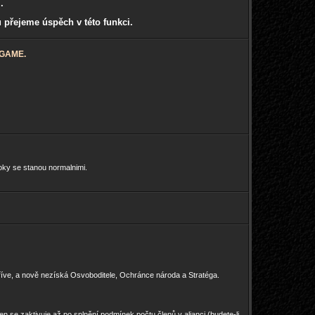
.
 přejeme úspěch v této funkci.
BGAME.
oky se stanou normalnimi.
dříve, a nově nezíská Osvoboditele, Ochránce národa a Stratéga.
en se zaktivuje až po splnění podmínek počtu členů v alianci (budete-li