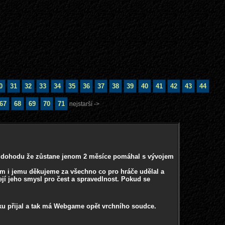
0
31
32
33
34
35
36
37
38
39
40
41
42
43
44
67
68
69
70
71
nejstarší ->
ní dohodu že zůstane jenom 2 měsíce pomáhal s vývojem
ím i jemu děkujeme za všechno co pro hráče udělal a
ejí jeho smysl pro čest a spravedlnost. Pokud se
dku přijal a tak má Webgame opět vrchního soudce.