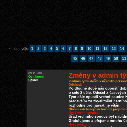
1
2
3
4
5
6
7
8
9
10
11
12
13
14
<- nejnovější
45
46
47
48
49
50
51
09.11.2005
Změny v admin t
Oznámení
Spider
V admin týmu došlo k několika perso
Odchod:
Po dlouhé době nás opouští dobr
o celé 2 déle. Odešel z časových
Tým dále opustil vrchní soudce 
predevším za zkvalitnění herního
rozhodne pro návrat, je vítán.
Oběma odcházejícím hráčům přejeme m
Nový vrchní soudce:
Úřad vrchního soudce byl nabídnu
Gratulujeme a přejeme mnoho ús
Nový antimulti