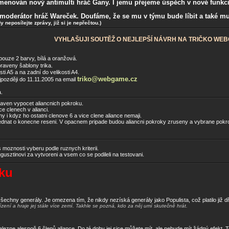
menován nový antimulti hráč Gany. I jemu přejeme úspěch v nové funkci
 moderátor hráč Wareček. Doufáme, že se mu v týmu bude líbit a také mu
 neposílejte zprávy, již si je nepřečtou.)
VYHLAŠUJI SOUTĚŽ O NEJLEPŠÍ NÁVRH NA TRIČKO WE
pouze 2 barvy, bílá a oranžová.
praveny šablony trika.
ti A5 a na zadní do velikosti A4.
triko@webgame.cz
jpozději do 11.11.2005 na email
.
aven vypocet aliancnich pokroku.
ce clenech v alianci.
y i kdyz ho ostatni clenove 6 a vice clene aliance nemaji.
 jednat o konecne reseni. V opacnem pripade budou aliancni pokroky zruseny a vybrane pokr
 moznosti vyberu podle ruznych kriterii.
gusztinovi za vytvoreni a vsem co se podileli na testovani.
ěku
echny generály. Je omezena tím, že nikdy nezíská generály jako Populista, což platilo již 
ízení a hraje jej stále více zemí. Takhle se pozná, kdo za něj umí skutečně hrát.
nalezne alespoň 6 členů aliance. Do té doby jej sice můžete mít, ale nebude mít žádný efekt. T