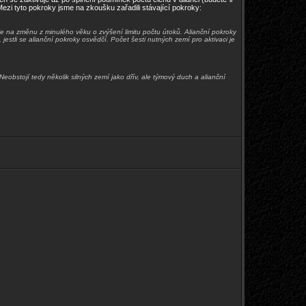
 Mezi tyto pokroky jsme na zkoušku zařadili stávající pokroky:
zuje na změnu z minulého věku o zvýšení limitu počtu útoků. Alianční pokroky
stli se alianční pokroky osvědčí. Počet šesti nutných zemí pro aktivaci je
Neobstojí tedy několik silných zemí jako dřív, ale týmový duch a alianční