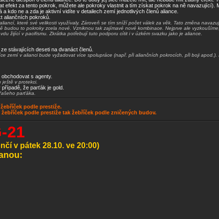
skat efekt za tento pokrok, můžete ale pokroky vlastnit a tím získat pokrok na ně navazující).
a kdo ne a zda je aktivní vidíte v detailech zemí jednotlivých členů aliance.
t aliančních pokroků.
 aliancí, které své velikosti využívaly. Zároveň se tím sníží počet válek za věk. Tato změna nava
ně budou to pokroky zcela nové. Vzniknou tak zajímavé nové kombinace. Nejprve ale vyzkoušíme, je
du žijící v pacifismu. Zkrátka potřebují tuto podporu cítit i v úzkém svazku jako je aliance.
ze stávajících deseti na dvanáct členů.
 zemí v alianci bude vyžadovat více spolupráce (např. při aliančních pokrocích, při boji apod.). 
 obchodovat s agenty.
ještě v protekci.
případě, že parťák je gold.
Vašeho parťáka.
žebříček podle prestiže.
k žebříček podle prestiže tak žebříček podle zničených budov.
-21
nčí v pátek 28.10. ve 20:00)
tanou: