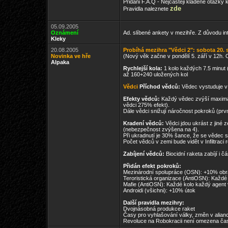
Pridani F.A.Q - Nejcasteji kladene otazky 
zde
Pravidla naleznete
05.09.2005
Oznámení
Ad. slíbené ankety v mezihře. Z důvodu in
Kleky
20.08.2005
Probíhá mezihra "Vědci 2": sobota 20. s
Novinka ve hře
(Nový věk začne v pondělí 5. září v 12h.
Alpaka
Rychlejší kola:
1 kolo každých 7.5 minut 
až 160+240 uložených kol
Vědci
Příchod vědců:
Vědec vystuduje v z
Efekty vědců:
Každý vědec zvýší maximáln
vědci 275% efekt).
Dále vědci snižují náročnost pokroků (pr
Kradení vědců:
Vědci jdou ukrást z jiné 
(nebezpečnost zvýšena na 4).
Při ukradnutí je 30% šance, že se vědec
Počet vědců v zemi bude vidět v Infiltraci 
Zabíjení vědců:
Biocidní raketa zabíjí i č
Přidán efekt pokroků:
Mezinárodní spolupráce (OSN): +10% ob
Teroristická organizace (AntiOSN): Každé 
Mafie (AntiOSN): Každé kolo každý agent
Androidi (všichni): +10% útok
Další pravidla mezihry:
Dvojnásobná produkce raket
Časy pro vyhlašování války, změn v alian
Revoluce na Robokracii není omezena čas