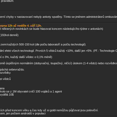
k pravidlum.
terní chyby v nastavovaní nebyly ankety sputěny. Tímto se jménem administrátorů omlouváme 
rpna 12h až neděle 4. září 12h.
 O některých novinkách se bude hlasovat koncem následujícího týdne v anketách)
(192kol denně)
emi každých 500-150 kol (dle počtu laboratoří a počtu technologií).
í efekt všech technologií. Prvních 5 vědců každý +10%, další jen +5%. (Př.: Technologie
vní o 3%, každý další vědec o 0,1% méně)
země úspěšným normálním (dobyvačný, loupeživý, ničící) útokem (1-4 vědci) nebo rozvědkou 
 spáchá sebevraždu.
rozvědky.
ást vědců
rana
kolo se z 1M obyvatel cvičí 100 vojáků a 1 agent
 vydělá 10$
cích před koncem věku a čas kdy už si goldi nemůžou půjčovat jsou poloviční.
em, jen počtem androidů v populaci