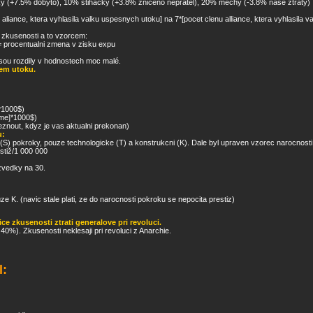
nky (+7.5% dobyto), 10% stihacky (+3.8% zniceno nepratel), 20% mechy (-3.8% nase ztraty)
 aliance, ktera vyhlasila valku uspesnych utoku] na 7*[pocet clenu alliance, ktera vyhlasila 
 zkusenosti a to vzorcem:
= procentualni zmena v zisku expu
 jsou rozdily v hodnostech moc malé.
kem utoku.
]*1000$)
zeme]*1000$)
znout, kdyz je vas aktualni prekonan)
u:
(S) pokroky, pouze technologicke (T) a konstrukcni (K). Dale byl upraven vzorec narocnosti
stiž/1 000 000
zvedky na 30.
ze K. (navic stale plati, ze do narocnosti pokroku se nepocita prestiz)
ice zkusenosti ztrati generalove pri revoluci.
 40%). Zkusenosti neklesaji pri revoluci z Anarchie.
l: