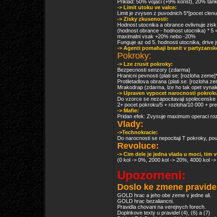
Priklad: 50% vojaci (+9% korist), 20% ta
-> Limit utoku ve valce:
Limit je zvysen z puvodnich 5*[pocet clenu
-> Zisky zkusenosti:
Hodnost utocnika a obrance ovlivnuje zisk
(hodnost obrance - hodnost utocnika) * 5 
maximalni vsak +20% nebo -20%
Funguje az od 5. hodnosti utocnika, drive
-> Agenti pomahaji branit v partyzans
Pokroky:
-> Lze zrusit pokroky:
Bezpecnosti senzory (zdarma)
Hranicni pevnosti (plati se: [rozloha zeme
Protiletadlova obrana (plati se: [rozloha 
Mrakodrap (zdarma, lze ho tak opet vynale
-> Upraven vypocet narocnosti pokrok
Do vzorce se nezapocitavaji spolecenske 
2+ pocet pokroku/5 + rozloha/10 000 + pre
-> Mafie:
Pridan efek: Zvysuje maximum operaci ro
Vlady:
->Technokracie:
Do narocnosti se nepocitaji T pokroky, pou
Revoluce:
-> Cim dele je jedna vlada u moci, tim v
(0 kol -> 0%, 2000 kol -> 20%, 4000 kol ->
Upozorneni:
Doslo ke zmene pravide
GOLD hrac a jeho obe zeme v jedne ali.
GOLD hrac bezaliancni.
Pravidla chovani na verejnych forech.
Doplnkove texty u pravidel (4), (6) a (7)