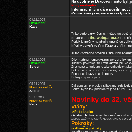
Na uvolněné Dracovo místo byl j
Nový moderátor
Informační tým dále posílil nový
(Zemím, které již nejsou součástí týmu tedy
09.11.2005
Oznámení
Kage
Triko bude barvy černé, můžou se použít 
triko.webgame.cz
Na adrese
jsou při
Potisk je možný na přední straně do velikos
Návrhy vytvořte v CorelDraw a zašlete ne
Autor vítězného návrhu získá triko zdarma
08.11.2005
Diky nadmernemu vytizeni serveru byl upr
Oznámení
Aliancni pokroky jsou nyni aktivni pri 6 a vi
Spider
Znamena to tedy ze je aliancni pokrok platn
Pokud se snizi zatizeni serveru, bude se
Pripadne dotazy me do posty.
Dekuji za pochopeni.
05.11.2005
Byl spusten pro goldy slibovany zebricek s
Novinka ve hře
- chtel bych tak podekovat jeho tvurci F.Au
Spider
31.10.2005
Novinky do 32. v
Novinka ve hře
Kage
Vlády:
->Robokracie:
Oslabení Robokracie: Již nemůže získat vš
Důvod změny je jasný. Robokracie je silné zř
Pokroky:
-> Alianční pokroky:
Alianční pokrok se stane aktivní až jej vy