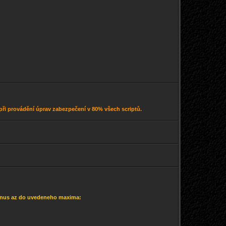
při provádění úprav zabezpečení v 80% všech scriptů.
 bonus az do uvedeneho maxima: