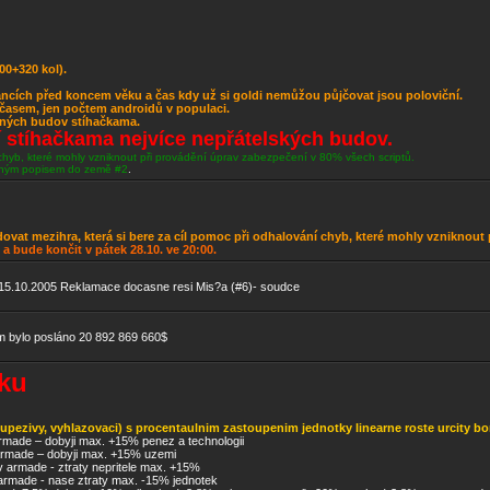
00+320 kol).
iancích před koncem věku a čas kdy už si goldi nemůžou půjčovat jsou poloviční.
časem, jen počtem androidů v populaci.
ených budov stíhačkama.
í stíhačkama nejvíce nepřátelských budov.
 chyb, které mohly vzniknout při provádění úprav zabezpečení v 80% všech scriptů.
bným popisem do země #2
.
at mezihra, která si bere za cíl pomoc při odhalování chyb, které mohly vzniknout 
 a bude končit v pátek 28.10. ve 20:00.
o 15.10.2005 Reklamace docasne resi Mis?a (#6)- soudce
 bylo posláno 20 892 869 660$
eku
oupezivy, vyhlazovaci) s procentaulnim zastoupenim jednotky linearne roste urcity
armade – dobyji max. +15% penez a technologii
armade – dobyji max. +15% uzemi
v armade - ztraty nepritele max. +15%
armade - nase ztraty max. -15% jednotek