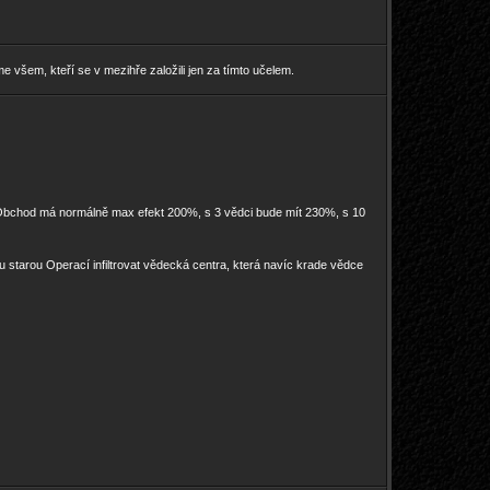
všem, kteří se v mezihře založili jen za tímto učelem.
 Obchod má normálně max efekt 200%, s 3 vědci bude mít 230%, s 10
starou Operací infiltrovat vědecká centra, která navíc krade vědce