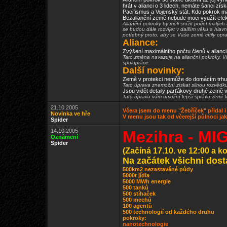
hrát v alianci o 3 lidech, nemáte šanci zí
Pacifismus a Vojenský stát. Kdo pokrok má 
Bezalianční země nebude moci využít efek
Alianční pokroky by měli snížit počet malých
se budou dále rozvíjet v dalším věku a hlav
potřebný proto, aby se Vaše země cítily oprav
Aliance:
Zvýšení maximálního počtu členů v alianci 
Tato změna navazuje na alianční pokroky. Více
spolupráce.
Další novinky:
Země v protekci nemůže do domácím trhu
Tato úprava znemožní získat silnou rozvědku 
Jsou vidět detaily parťákovy druhé země v 
Tato úprava vám umožní lepší správu zemí 
21.10.2005
Včera jsem do menu "Žebříček" přidal i 
Novinka ve hře
V menu jsou tak od včerejší půlnoci ja
Spider
14.10.2005
Mezihra
-
MIG
Oznámení
Spider
(Začíná 17.10. ve 12:00 a ko
Na začátek všichni dos
500km2 nezastavěné půdy
5000t jídla
5000 MWh energie
500 tanků
500 stíhaček
500 mechů
100 agentů
500 technologií od každého druhu
pokroky:
nanotechnologie