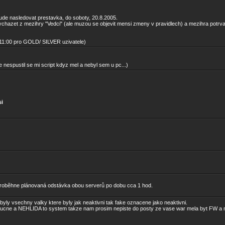
ude nasledovat prestavka, do soboty, 20.8.2005.
hazet z mezihry "Vedci" (ale muzou se objevit mensi zmeny v pravidlech) a mezihra potrva 
 (11:00 pro GOLD/ SILVER uzivatele)
nespustil se mi script kdyz mel a nebyl sem u pc...)
si
proběhne plánovaná odstávka obou serverů po dobu cca 1 hod.
ly vsechny valky ktere byly jak neaktivni tak fake oznacene jako neaktivni.
e rucne a NEHLIDA to system takze nam prosim nepiste do posty ze vase war mela byt FW a 