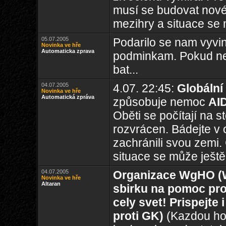
musí se budovat nové 
mezihry a situace se 
05.07.2005
Podarilo se nam vyvin
Novinka ve hře
Automaticka zprava
podminkam. Pokud ne
bat...
04.07.2005
4.07. 22:45:
Globální
Novinka ve hře
Automatická zpráva
způsobuje nemoc
AI
Oběti se počítají na 
rozvrácen. Bádejte v 
zachránili svou zemi.
situace se může ještě 
04.07.2005
Organizace WgHO (W
Novinka ve hře
Altaran
sbirku na pomoc prot
cely svet! Prispejte 
proti GK)
(Kazdou hod