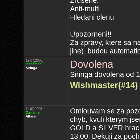
Zrusene:
Anti-multi
Hledani clenu
Upozorneni!!
Za zpravy, ktere sa nac
jine), budou automati
12.07.2005
Dovolena
Oznámení
Siringa
Siringa dovolena od 1
Wishmaster(#14)
11.07.2005
Omlouvam se za pozdn
Oznámení
Altaran
chyb, kvuli kterym js
GOLD a SILVER hraci 
13:00. Dekuji za poch