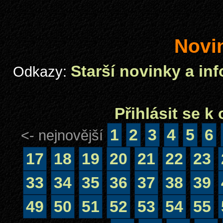
Novi
Starší novinky a in
Odkazy:
Přihlásit se 
1
2
3
4
5
6
<- nejnovější
17
18
19
20
21
22
23
33
34
35
36
37
38
39
49
50
51
52
53
54
55