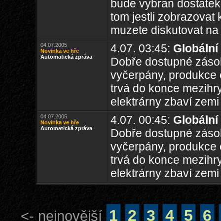
bude vybran dostatek,
tom jestli zobrazovat k
muzete diskutovat na
04.07.2005
4.07. 03:45:
Globální
Novinka ve hře
Automatická zpráva
Dobře dostupné zásoby
vyčerpány, produkce 
trvá do konce mezihry
elektrárny zbaví zemi
04.07.2005
4.07. 00:45:
Globální
Novinka ve hře
Automatická zpráva
Dobře dostupné zásoby
vyčerpány, produkce 
trvá do konce mezihry
elektrárny zbaví zemi
1
2
3
4
5
6
<- nejnovější