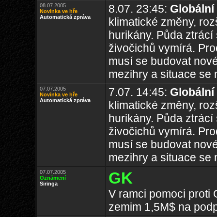
08.07.2005
8.07. 23:45:
Globální
Novinka ve hře
Automatická zpráva
klimatické změny, rozš
hurikány. Půda ztrácí 
živočichů vymírá. Prod
musí se budovat nové 
mezihry a situace se 
07.07.2005
7.07. 14:45:
Globální
Novinka ve hře
Automatická zpráva
klimatické změny, rozš
hurikány. Půda ztrácí 
živočichů vymírá. Prod
musí se budovat nové 
mezihry a situace se 
07.07.2005
GK
Oznámení
Siringa
V ramci pomoci proti
zemim 1,5M$ na podp