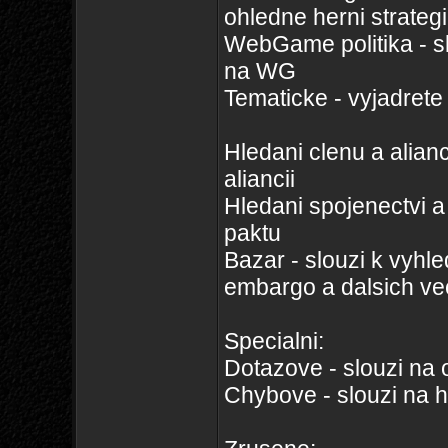
ohledne herni strateg
WebGame politika - s
na WG
Tematicke - vyjadret
Hledani clenu a alianc
aliancii
Hledani spojenectvi a
paktu
Bazar - slouzi k vyhl
embargo a dalsich vec
Specialni:
Dotazove - slouzi na o
Chybove - slouzi na h