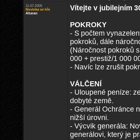
11.07.2005
Vítejte v jubilejním 
Novinka ve hře
Altaran
POKROKY
- S počtem vynazelen
pokroků, dále náročno
(Náročnost pokroků se
000 + prestiž/1 000 0
- Navíc lze zrušit po
VÁLČENÍ
- Uloupené peníze: ze
dobyté země.
- Generál Ochránce ná
nižší úrovni.
- Výcvik generála: No
generálovi, který je p