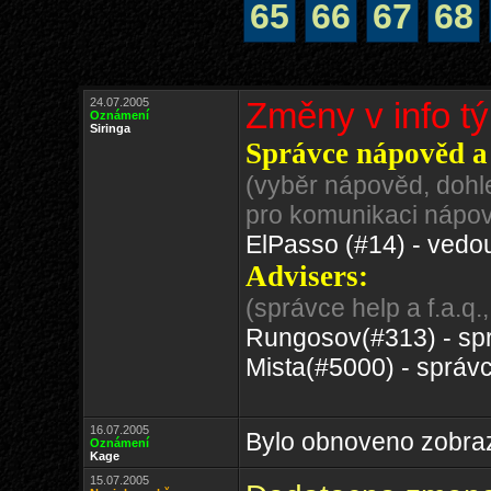
65
66
67
68
24.07.2005
Změny v info t
Oznámení
Siringa
Správce nápověd a
(vyběr nápověd, dohl
pro komunikaci nápo
ElPasso (#14) - vedo
Advisers:
(správce help a f.a.q
Rungosov(#313) - sprá
Mista(#5000) - správce
16.07.2005
Bylo obnoveno zobraz
Oznámení
Kage
15.07.2005