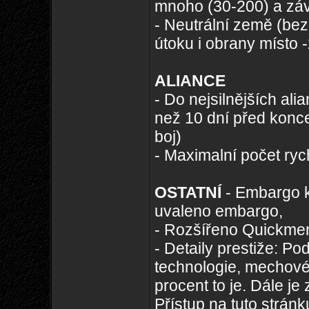
mnoho (30-200) a záv
- Neutrální země (bez
útoku i obrany místo 
ALIANCE
- Do nejsilnějších ali
než 10 dní před konce
boj)
- Maximalní počet ryc
OSTATNÍ
- Embargo ka
uvaleno embargo,
- Rozšířeno Quickme
- Detaily prestiže: P
technologie, mechové, 
procent to je. Dále je
Přístup na tuto stránku