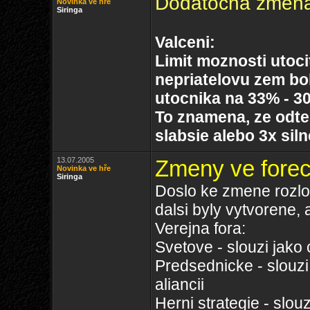
Dodatocna zmena
Novinka ve hře
Siringa
Valceni:
Limit moznosti utoc
nepriatelovu zem bol
utocnika na 33% - 30
To znamena, ze odte
slabsie alebo 3x siln
13.07.2005
Zmeny ve fore
Novinka ve hře
Siringa
Doslo ke zmene rozloze
dalsi byly vytvorene, 
Verejna fora:
Svetove - slouzi jako 
Predsednicke - slouz
aliancii
Herni strategie - slo