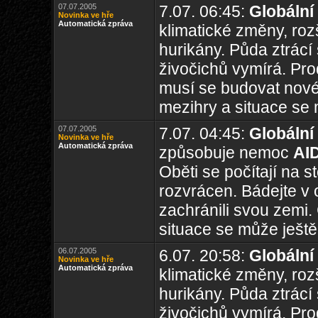
07.07.2005
7.07. 06:45:
Globální
Novinka ve hře
Automatická zpráva
klimatické změny, rozš
hurikány. Půda ztrácí 
živočichů vymírá. Prod
musí se budovat nové 
mezihry a situace se 
07.07.2005
7.07. 04:45:
Globální
Novinka ve hře
Automatická zpráva
způsobuje nemoc
AI
Oběti se počítají na 
rozvrácen. Bádejte v 
zachránili svou zemi.
situace se může ještě 
06.07.2005
6.07. 20:58:
Globální
Novinka ve hře
Automatická zpráva
klimatické změny, rozš
hurikány. Půda ztrácí 
živočichů vymírá. Prod