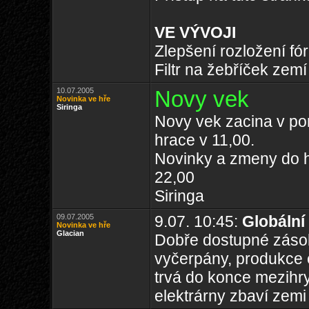
VE VÝVOJI
Zlepšení rozložení fó
Filtr na žebříček zemí
10.07.2005
Novy vek
Novinka ve hře
Siringa
Novy vek zacina v pon
hrace v 11,00.
Novinky a zmeny do hr
22,00
Siringa
09.07.2005
9.07. 10:45:
Globální
Novinka ve hře
Glacian
Dobře dostupné zásoby
vyčerpány, produkce 
trvá do konce mezihry
elektrárny zbaví zemi