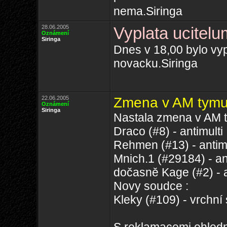
nema.Siringa
28.06.2005
Vyplata ucitelu
Oznámení
Siringa
Dnes v 18,00 bylo v
novacku.Siringa
22.06.2005
Zmena v AM tym
Oznámení
Siringa
Nastala zmena v AM t
Draco (#8) - antimulti
Rehmen (#13) - antimu
Mnich.1 (#29184) - an
dočasně Kage (#2) - a
Novy soudce :
Kleky (#109) - vrchní