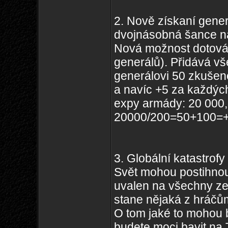
2. Nově získaní gener
dvojnásobná šance na
Nová možnost dotován
generálů). Přidává 
generálovi 50 zkušen
a navíc +5 za každýc
expy armády: 20 000
20000/200=50+100=+
3. Globální katastrofy
Svět mohou postihnout 
uvalen na všechny ze
stane nějaká z hráčů
O tom jaké to mohou b
budete moci bavit na 