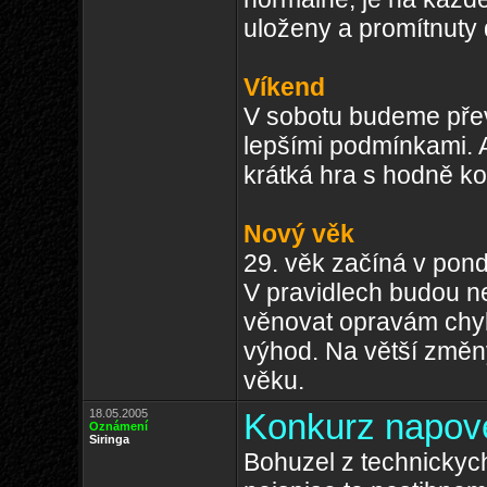
uloženy a promítnuty 
Víkend
V sobotu budeme pře
lepšími podmínkami. 
krátká hra s hodně ko
Nový věk
29. věk začíná v pond
V pravidlech budou n
věnovat opravám chyb,
výhod. Na větší změny
věku.
18.05.2005
Konkurz napov
Oznámení
Siringa
Bohuzel z technickyc