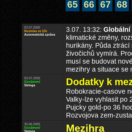
65
66
67
68
03.07.2005
3.07. 13:32:
Globální
Novinka ve hře
Automatická zpráva
klimatické změny, rozš
hurikány. Půda ztrácí 
živočichů vymírá. Prod
musí se budovat nové 
mezihry a situace se 
03.07.2005
Dodatky k mez
Oznámení
Siringa
Robokracie-casove 
Valky-lze vyhlasit po
Pujcky gold-po 36 ho
Rozvojova zem-zusta
30.06.2005
Mezihra
Oznámení
Siringa