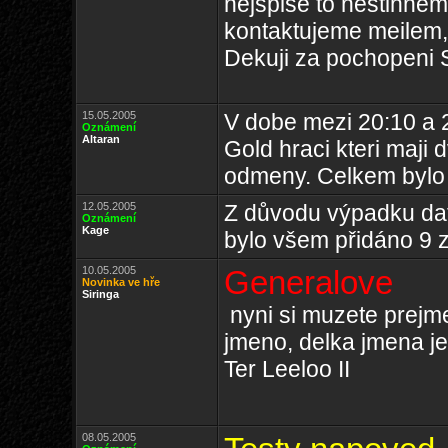
nejspise to nestihne
kontaktujeme meilem,
Dekuji za pochopeni S
15.05.2005
V dobe mezi 20:10 a 
Oznámení
Altaran
Gold hraci kteri maji
odmeny. Celkem bylo
12.05.2005
Z důvodu výpadku dat
Oznámení
Kage
bylo všem přidáno 9 
10.05.2005
Generalove
Novinka ve hře
Siringa
nyni si muzete prejme
jmeno, delka jmena j
Ter Leeloo II
08.05.2005