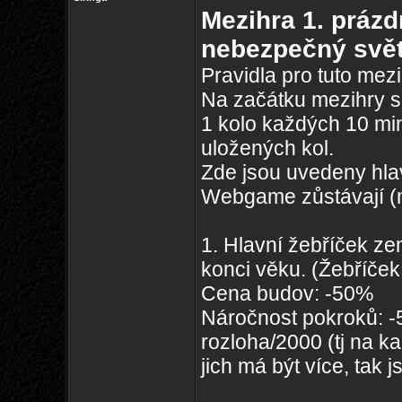
Mezihra 1. prázd
nebezpečný svě
Pravidla pro tuto mezi
Na začátku mezihry s
1 kolo každých 10 mi
uložených kol.
Zde jsou uvedeny hlav
Webgame zůstávají (na
1. Hlavní žebříček zem
konci věku. (Žebříček 
Cena budov: -50%
Náročnost pokroků: -
rozloha/2000 (tj na k
jich má být více, tak j