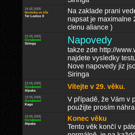
24.05.2005
Na zaklade prani vede
Novinka ve hře
Ter Leeloo II
napsat je maximalne 2
clenu aliance )
23.05.2005
Napovedy
Oznámení
Siringa
takze zde http://www
najdete vysledky test
Nove napovedy jiz js
Siringa
23.05.2005
Vítejte v 29. věku.
Oznámení
Alpaka
19.05.2005
V případě, že Vám v 
Oznámení
Kage
použijte prosím náhr
19.05.2005
Konec věku
Oznámení
Alpaka
Tento věk končí v pát
normálně, je na každé