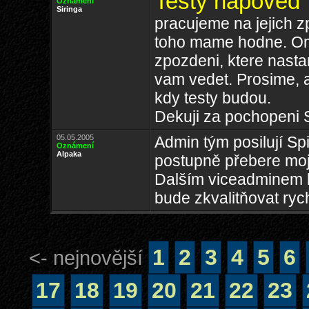
Testy napoved
Oznámení
Siringa
pracujeme na jejich 
toho mame hodne. O
zpozdeni, ktere nast
vam vedet. Prosime, 
kdy testy budou.
Dekuji za pochopeni S
05.05.2005
Admin tým posilují Sp
Oznámení
Alpaka
postupně přebere moj
Dalším viceadminem 
bude zkvalitňovat rych
1
2
3
4
5
6
<- nejnovější
17
18
19
20
21
22
23