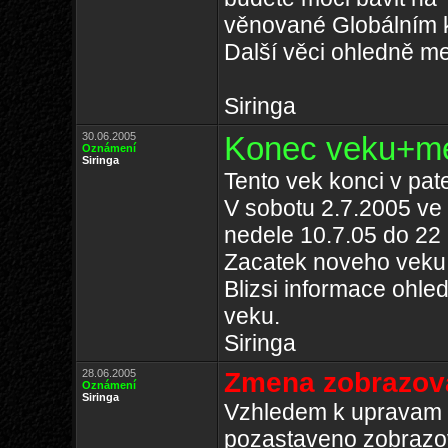
věnované Globálním k
Další věci ohledně m
Siringa
30.06.2005
Konec veku+me
Oznámení
Siringa
Tento vek konci v pat
V sobotu 2.7.2005 ve 
nedele 10.7.05 do 22 
Zacatek noveho veku 
Blizsi informace ohl
veku.
Siringa
28.06.2005
Zmena zobrazov
Oznámení
Siringa
Vzhledem k upravam a
pozastaveno zobrazova