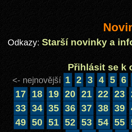
Novi
Starší novinky a in
Odkazy:
Přihlásit se 
1
2
3
4
5
6
<- nejnovější
17
18
19
20
21
22
23
33
34
35
36
37
38
39
49
50
51
52
53
54
55