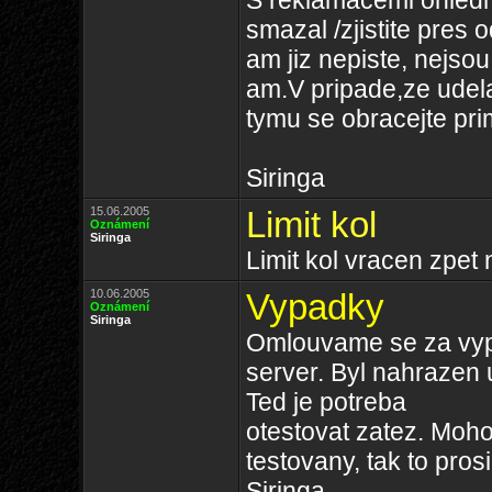
S reklamacemi ohledn
smazal /zjistite pres
am jiz nepiste, nejso
am.V pripade,ze udel
tymu se obracejte pr
Siringa
15.06.2005
Limit kol
Oznámení
Siringa
Limit kol vracen zpet
10.06.2005
Vypadky
Oznámení
Siringa
Omlouvame se za vypa
server. Byl nahrazen
Ted je potreba
otestovat zatez. Moho
testovany, tak to pros
Siringa