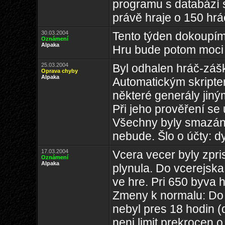
programu s databází s
právě hraje o 150 hrá
30.03.2004
Tento týden dokoupím
Oznámení
Alpaka
Hru bude potom moci 
25.03.2004
Byl odhalen hráč-záš
Oprava chyby
Alpaka
Automatickým skripte
některé generály jin
Při jeho prověření se 
Všechny byly smazány
nebude. Šlo o účty: d
17.03.2004
Vcera vecer byly zpr
Oznámení
Alpaka
plynula. Do vcerejska 
ve hre. Pri 650 byva h
Zmeny k normalu: Do h
nebyl pres 18 hodin (
neni limit prekrocen 