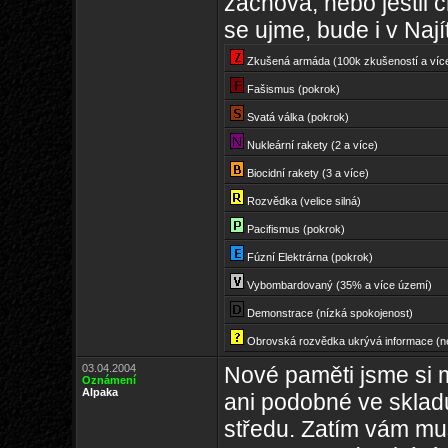
zachová, nebo jestli c
se ujme, bude i v Nají
Zkušená armáda (100k zkušeností a víc
Fašismus (pokrok)
Svatá válka (pokrok)
Nukleární rakety (2 a více)
Biocidní rakety (3 a více)
Rozvědka (velice silná)
Pacifismus (pokrok)
Fúzní Elektrárna (pokrok)
Vybombardovaný (35% a více území)
Demonstrace (nízká spokojenost)
Obrovská rozvědka ukrývá informace (
03.04.2004
Nové paměti jsme si m
Oznámení
Alpaka
ani podobné ve sklad
středu. Zatím vám mus