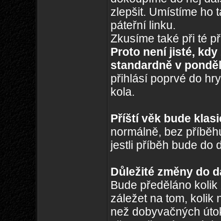
zlepšit. Umístíme ho 
páteřní linku.
Zkusíme také při té př
Proto není jisté, k
standardně v ponděl
přihlásí poprvé do hr
kola.
Příští věk bude kla
normálně, bez příběhu
jestli příběh bude do 
Důležité změny do d
Bude předěláno kolik
záležet na tom, kolik n
než dobyvačných útok