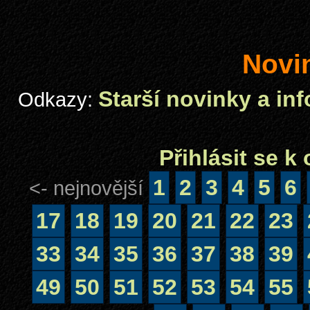
Novi
Starší novinky a in
Odkazy:
Přihlásit se 
1
2
3
4
5
6
<- nejnovější
17
18
19
20
21
22
23
33
34
35
36
37
38
39
49
50
51
52
53
54
55