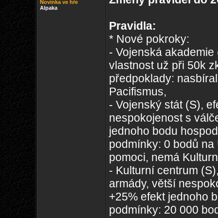
Novinka ve hře
Alpaka
Pravidla:
* Nové pokroky:
- Vojenská akademie (
vlastnost už při 50k 
předpoklady: nasbíra
Pacifismus,
- Vojenský stát (S), e
nespokojenost s válč
jednoho bodu hospodá
podmínky: 0 bodů na 
pomoci, nemá Kulturn
- Kulturní centrum (S)
armády, větší nespok
+25% efekt jednoho b
podmínky: 20 000 bod