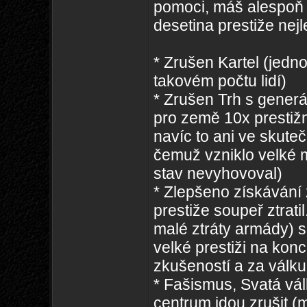
pomoci, máš alespoň t
desetina prestiže nej
* Zrušen Kartel (jednot
takovém počtu lidí)
* Zrušen Trh s generá
pro země 10x prestižn
navíc to ani ve skute
čemuž vzniklo velké 
stav nevyhovoval)
* Zlepšeno získávání 
prestiže soupeř ztrati
malé ztráty armády) s
velké prestiži na konc
zkušeností a za válku
* Fašismus, Svatá válk
centrum jdou zrušit 