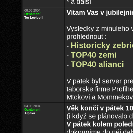
* a další
08.03.2004
Vitam Vas v jubilejni
Oznámení
Ter Leeloo II
Vysledky z minuleho v
prohlednout :
Historicky zebr
-
TOP40 zemi
-
TOP40 alianci
-
V patek byl server pr
taborske firme Profihe
Mtckovi a Mommekovi 
04.03.2004
Věk končí v pátek 10
Oznámení
Alpaka
(i když se plánovalo d
V pátek kolem poled
dokoupíme do něj dal