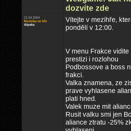
dozvíte zde
21.04.2004
Vítejte v mezihře, kte
Novinka ve hře
Alpaka
pondělí v 12:00.
V menu Frakce vidite 
prestizi i rozlohou
Podbossove a boss ny
frakci.
Valka znamena, ze zis
prave vyhlasene alian
plati hned.
Valek muze mit alianc
Rusit valku smi jen B
aliance ztratu -25% z
vyhlaseni.