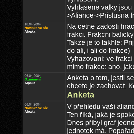
Vyhlasene valky jsou 
>Aliance->Prislusna f
18.04.2004
Na cetne zadosti hracu
Novinka ve hře
Alpaka
frakci. Frakcni balick
Takze je to takhle: Pr
do ali, i ali do frakce)
Vyhazovani: ve frakci n
mimo frakce: ano, ja
06.04.2004
Anketa o tom, jestli s
Oznámení
Alpaka
chcete je zachovat. K
Anketa
06.04.2004
V přehledu vaší alianc
Novinka ve hře
Alpaka
Ten říká, jaká je spo
Dnes přibyl graf jedn
jednotek má. Popořadě