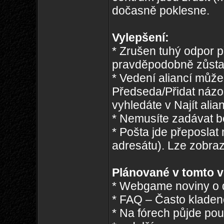
dočasně poklesne.
Vylepšení:
* Zrušen tuhý odpor př
pravděpodobně zůstan
* Vedení aliancí může
Předseda/Přidat názor)
vyhledáte v Najít ali
* Nemusíte zadávat be
* Pošta jde přeposlat
adresátu). Lze zobraz
Plánované v tomto v
* Webgame noviny o d
* FAQ – Často kladen
* Na fórech půjde po