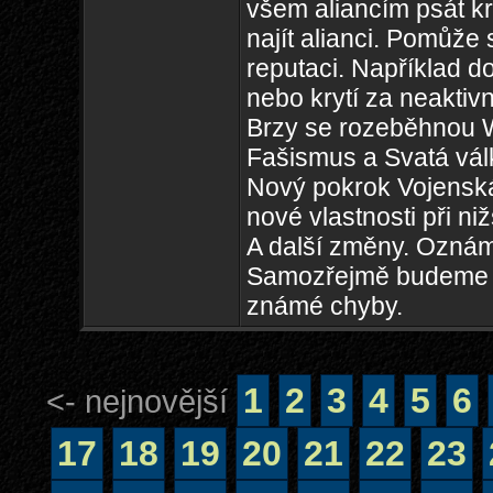
všem aliancím psát kr
najít alianci. Pomůže
reputaci. Například d
nebo krytí za neaktivn
Brzy se rozeběhnou 
Fašismus a Svatá válk
Nový pokrok Vojenská
nové vlastnosti při n
A další změny. Oznám
Samozřejmě budeme zl
známé chyby.
1
2
3
4
5
6
<- nejnovější
17
18
19
20
21
22
23