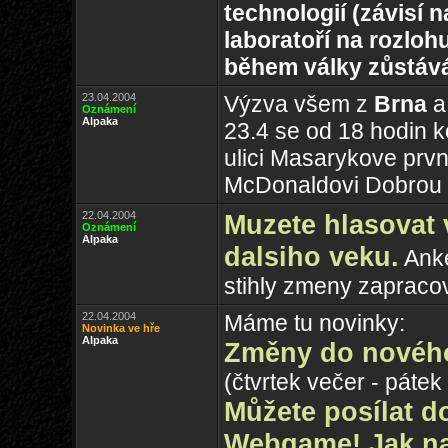
technologií (závisí 
laboratoří na rozloh
během války zůstáv
23.04.2004
Výzva všem z
Brna
a 
Oznámení
Alpaka
23.4 se od 18 hodin k
ulici Masarykove prvn
McDonaldovi Dobrou 
22.04.2004
Muzete hlasovat 
Oznámení
Alpaka
dalsiho veku.
Anke
stihly zmeny zapracov
22.04.2004
Máme tu novinky:
Novinka ve hře
Alpaka
Změny do novéh
(čtvrtek večer - pátek
Můžete posílat d
Webgame! Jak na