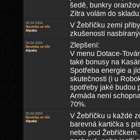
šedě, bunkry oranžově
Zítra volám do skladu,
05.04.2004
V Žebříčku zemí přiby
Novinka ve hře
Alpaka
zkušeností nasbíranýc
04.04.2004
Zlepšení:
Novinka ve hře
Alpaka
V menu Dotace-Továrn
také bonusy na Kasár
Spotřeba energie a jí
skutečnosti (i u Robok
spotřeby jaké budou př
Armáda není schopna 
70%.
03.04.2004
V Žebříčku u každé zem
Novinka ve hře
Alpaka
barevná kartička s p
nebo pod Žebříčkem. V