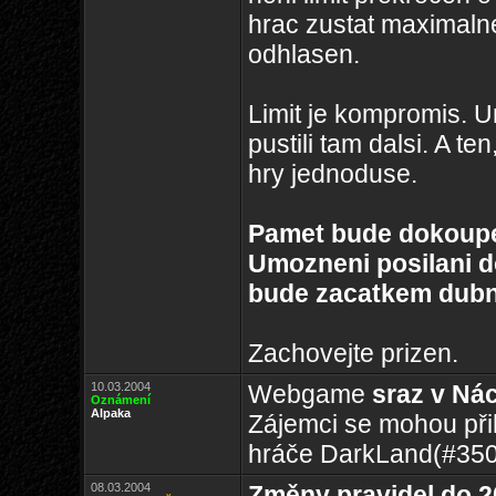
hrac zustat maximaln
odhlasen.
Limit je kompromis. U
pustili tam dalsi. A t
hry jednoduse.
Pamet bude dokoupen
Umozneni posilani d
bude zacatkem dubn
Zachovejte prizen.
10.03.2004
Webgame
sraz v Ná
Oznámení
Alpaka
Zájemci se mohou přih
hráče DarkLand(#350)
08.03.2004
Změny pravidel do 2