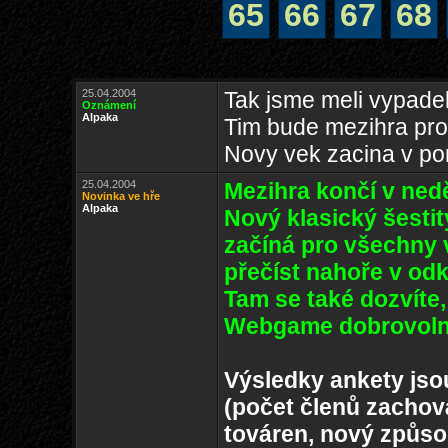
65
66
67
68
25.04.2004
Tak jsme meli vypade
Oznámení
Alpaka
Tim bude mezihra pro
Novy vek zacina v po
25.04.2004
Mezihra končí v nedě
Novinka ve hře
Alpaka
Nový klasický šesti
začíná pro všechny v
přečíst nahoře v od
Tam se také dozvíte,
Webgame dobrovoln
Výsledky ankety jso
(počet členů zachov
továren, nový způs