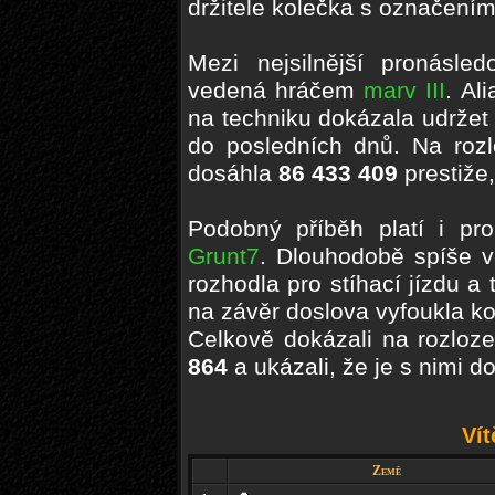
držitele kolečka s označením
Mezi nejsilnější pronásle
vedená hráčem
marv III
. Al
na techniku dokázala udržet 
do posledních dnů. Na roz
dosáhla
86 433 409
prestiže,
Podobný příběh platí i pr
Grunt7
. Dlouhodobě spíše v
rozhodla pro stíhací jízdu a 
na závěr doslova vyfoukla k
Celkově dokázali na rozloz
864
a ukázali, že je s nimi d
Vít
Země