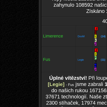
zahynulo 108592 našic
Získáno
4
Limerence
DooM
(14)
Fus
Legie
(11)
Úplné vítězství!
Při lou
jsme zabrali
[Legie]
- Fus
do našich rukou 167156
37671 technologií. Naše zt
2300 stíhaček, 17974 mechů