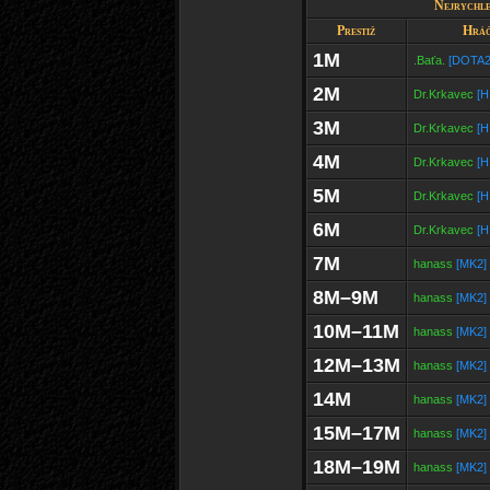
Nejrychlej
Prestiž
Hrá
1M
.Baťa.
[DOTA2
2M
Dr.Krkavec
[H
3M
Dr.Krkavec
[H
4M
Dr.Krkavec
[H
5M
Dr.Krkavec
[H
6M
Dr.Krkavec
[H
7M
hanass
[MK2]
8M–9M
hanass
[MK2]
10M–11M
hanass
[MK2]
12M–13M
hanass
[MK2]
14M
hanass
[MK2]
15M–17M
hanass
[MK2]
18M–19M
hanass
[MK2]