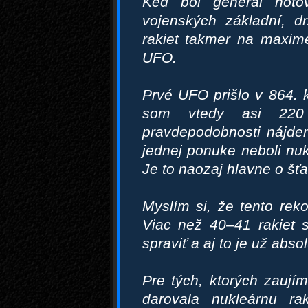
Keď bol generál hoto
vojenských základní, d
rakiet takmer na maxim
UFO.
Prvé UFO prišlo v 864. k
som vtedy asi 22
pravdepodobnosti nájden
jednej ponuke neboli nu
Je to naozaj hlavne o šťa
Myslím si, že tento re
Viac než 40–41 rakiet 
spraviť a aj to je už ab
Pre tých, ktorých zaujím
darovala nukleárnu ra