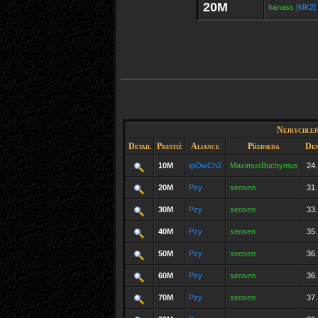
20M
hanass
[MK2]
Nejrychlejš
Detail
Prestiž
Aliance
Předseda
Den
10M
tpOwCh2
MaximusBuchymus
24.
20M
Pzy
seosen
31.
30M
Pzy
seosen
33.
40M
Pzy
seosen
35.
50M
Pzy
seosen
36.
60M
Pzy
seosen
36.
70M
Pzy
seosen
37.