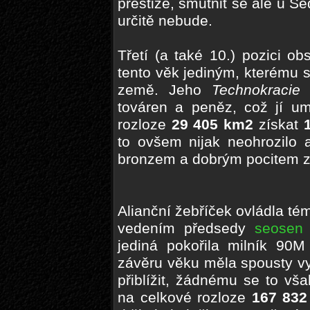
prestiže, smutnit se ale u S
určitě nebude.
Třetí (a také 10.) pozici ob
tento věk jediným, kterému 
země. Jeho
Technokracie
továren a peněz, což jí um
rozloze
29 405 km2
získat
to ovšem nijak neohrozilo
bronzem a dobrým pocitem z
Alianční žebříček ovládla tém
vedením předsedy
seosen
jediná pokořila milník 90M
závěru věku měla spousty vyzy
přiblížit, žádnému se to v
na celkové rozloze
167 832