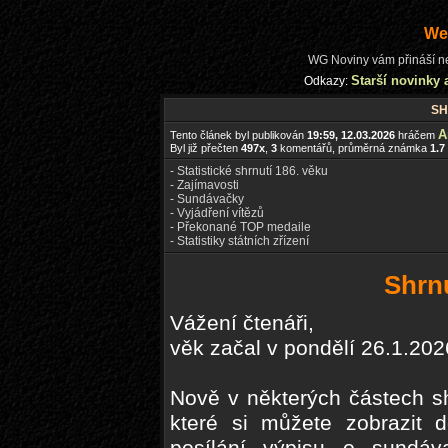
We
WG Noviny vám přináší ne
Starší novinky 
Odkazy:
SH
A
Tento článek byl publikován
19:59, 12.03.2026
hráčem
Byl již přečten
497x
,
3
komentářů, průměrná známka
1.7
- Statistické shrnutí 186. věku
- Zajímavosti
- Sundávačky
- Vyjádření vítězů
- Překonané TOP medaile
- Statistiky státních zřízení
Shrnu
Vážení čtenáři,
věk začal v pondělí 26.1.202
Nově v některých částech sh
které si můžete zobrazit d