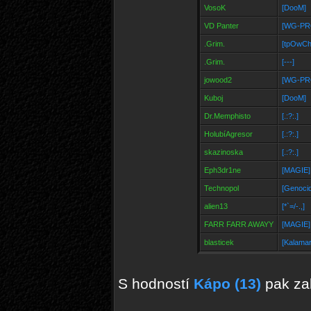
VosoK
[DooM]
VD Panter
[WG-PR
.Grim.
[tpOwCh
.Grim.
[---]
jowood2
[WG-PR
Kuboj
[DooM]
Dr.Memphisto
[.:?:.]
HolubíAgresor
[.:?:.]
skazinoska
[.:?:.]
Eph3dr1ne
[MAGIE]
Technopol
[Genocid
alien13
[*`=/-.,]
FARR FARR AWAYY
[MAGIE]
blasticek
[Kalamar
S hodností
Kápo (13)
pak zak