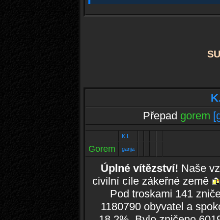
S
K
Přepad
gorem
[
K.I.
Gorem
ganja
Úplné vítězství!
Naše vz
civilní cíle zákeřné země
Pod troskami 141 znič
1180790 obyvatel a spoko
18.2%. Bylo zničeno 6019