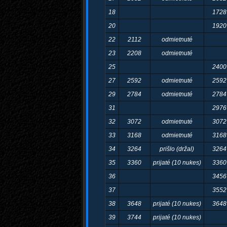
18
1728
20
1920
22
2112
odmietnuté
23
2208
odmietnuté
25
2400
27
2592
odmietnuté
2592
29
2784
odmietnuté
2784
31
2976
32
3072
odmietnuté
3072
33
3168
odmietnuté
3168
34
3264
prišlo (držal)
3264
35
3360
prijaté (10 nukes)
3360
36
3456
37
3552
38
3648
prijaté (10 nukes)
3648
39
3744
prijaté (10 nukes)