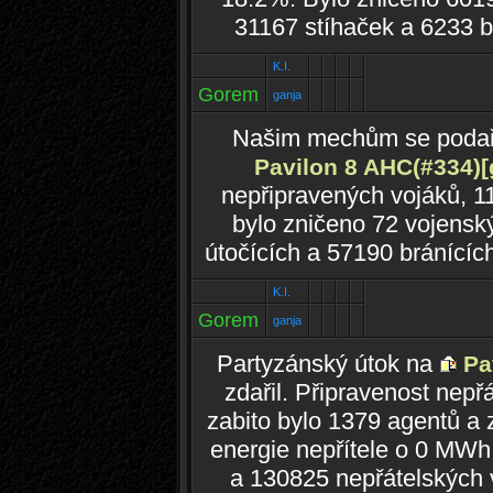
31167 stíhaček a 6233 
K.I.
Gorem
ganja
Našim mechům se podař
Pavilon 8 AHC(#334)
[
nepřipravených vojáků, 1
bylo zničeno 72 vojensk
útočících a 57190 bránící
K.I.
Gorem
ganja
Partyzánský útok na
Pa
zdařil. Připravenost nep
zabito bylo 1379 agentů a
energie nepřítele o 0 MWh
a 130825 nepřátelských 