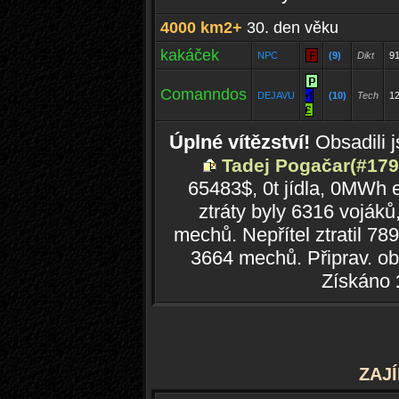
4000 km2+
30. den věku
kakáček
NPC
(9)
Dikt
9
Comanndos
DEJAVU
(10)
Tech
1
Úplné vítězství!
Obsadili 
Tadej Pogačar(#179
65483$, 0t jídla, 0MWh 
ztráty byly 6316 vojáků
mechů. Nepřítel ztratil 78
3664 mechů. Připrav. ob
Získáno
ZAJ