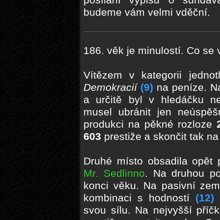
posílání výpisu o sundávač
budeme vám velmi vděční.
186. věk je minulostí. Co s
Vítězem v kategorii jedno
Demokracií
(9)
na peníze. Na
a určitě byl v hledáčku 
musel ubránit jen neúspěš
produkci na pěkné rozloze
603
prestiže a skončit tak na
Druhé místo obsadila opět 
Mr. Sedlinno
. Na druhou p
konci věku. Na pasivní zem
kombinaci s hodností
(12)
u
svou sílu. Na nejvyšší příč