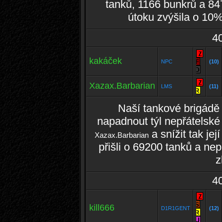
tanků, 1166 bunkrů a 84
útoku zvýšila o 10
4
kakáček
NPC
(10)
Xazax.Barbarian
LMS
(11)
Naší tankové brigádě
napadnout týl nepřátelsk
a snížit tak je
Xazax.Barbarian
přišli o 69200 tanků a ne
z
4
kill666
D1R1GENT
(12)