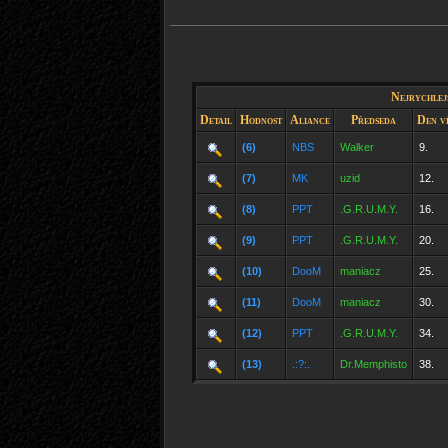
Nejrychlejš
Detail
Hodnost
Aliance
Předseda
Den v
(6)
NBS
Walker
9.
(7)
MK
uzid
12.
(8)
PPT
.G.R.U.M.Y.
16.
(9)
PPT
.G.R.U.M.Y.
20.
(10)
DooM
maniacz
25.
(11)
DooM
maniacz
30.
(12)
PPT
.G.R.U.M.Y.
34.
(13)
.:?:.
Dr.Memphisto
38.