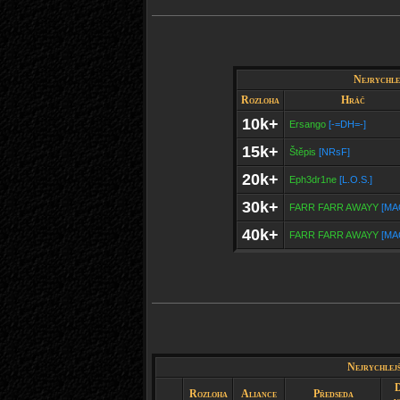
Nejrychlej
Rozloha
Hráč
10k+
Ersango
[-=DH=-]
15k+
Štěpis
[NRsF]
20k+
Eph3dr1ne
[L.O.S.]
30k+
FARR FARR AWAYY
[MA
40k+
FARR FARR AWAYY
[MA
Nejrychlejš
Rozloha
Aliance
Předseda