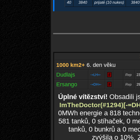
40
3840
prijaté (10 nukes)
3840
1000 km2+
6. den věku
Dudlajs
-=LH=-
Rep
2
Ersango
-=DH=-
Rep
2
Úplné vítězství!
Obsadili 
ImTheDoctor(#1294)
[-=DH
0MWh energie a 818 technol
581 tanků, 0 stíhaček, 0 me
tanků, 0 bunkrů a 0 mec
zvýšila o 10%.