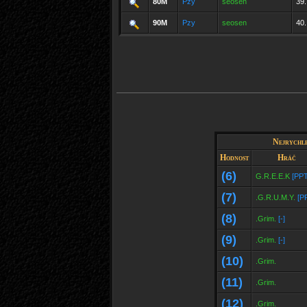
80M
Pzy
seosen
39.
90M
Pzy
seosen
40.
Nejrychle
Hodnost
Hráč
(6)
G.R.E.E.K
[PPT
(7)
.G.R.U.M.Y.
[P
(8)
.Grim.
[-]
(9)
.Grim.
[-]
(10)
.Grim.
(11)
.Grim.
(12)
.Grim.