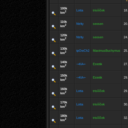
v
100k
Lotta
trisíííček
18.
2
km
110k
Ntrlty
seosen
20.
2
km
120k
Ntrlty
seosen
24.
2
km
130k
tpOwCh2
MaximusBuchymus
25.
2
km
140k
-=KA=-
Estetik
27.
2
km
150k
-=KA=-
Estetik
29.
2
km
160k
Lotta
trisíííček
29.
2
km
170k
Lotta
trisíííček
30.
2
km
180k
Lotta
trisíííček
32.
2
km