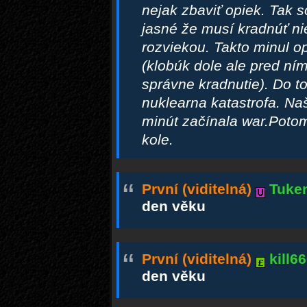
nejak zbaviť opiek. Tak 
jasné že musí kradnúť nie
rozviekou. Takto minul o
(klobúk dole ale pred ním 
správne kradnutie). Do t
nuklearna katastrofa. Naš
minút začínala war.Potom
kole.
“
První (viditelná)
Tuke
den věku
“
První (viditelná)
kill6
den věku