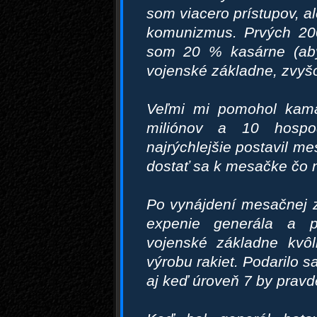
som viacero prístupov, al
komunizmus. Prvých 200
som 20 % kasárne (aby
vojenské základne, zvyšo
Veľmi mi pomohol kamar
miliónov a 10 hosp
najrýchlejšie postavil m
dostať sa k mesačke čo n
Po vynájdení mesačnej z
expenie generála a p
vojenské základne kvô
výrobu rakiet. Podarilo 
aj keď úroveň 7 by pravd