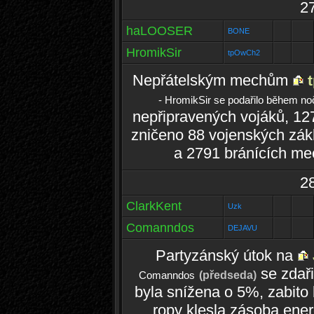
2
haLOOSER
BONE
HromikSir
tpOwCh2
Nepřátelským mechům
t
- HromikSir se podařilo během no
nepřipravených vojáků, 127
zničeno 88 vojenských zák
a 2791 bránících me
2
ClarkKent
Uzk
Comanndos
DEJAVU
Partyzánský útok na
se zdaři
(předseda)
Comanndos
byla snížena o 5%, zabito
ropy klesla zásoba ener