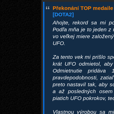
“
Překonání TOP medaile 
[DOTA2]
Ahojte, rekord sa mi po
Podľa mňa je to jeden z 
vo veľkej miere založen
UFO.
Za tento vek mi prišlo s
krát UFO odmietol, aby
Odmietnutie pridáv
pravdepodobnosti, zatiaľ
preto nastavil tak, aby 
a až posledných osem
piatich UFO pokrokov, te
Vlastnou výrobou sa mi 