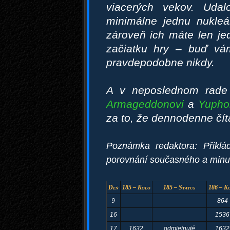
viacerých vekov. Uda
minimálne jednu nukleá
zároveň ich máte len je
začiatku hry – buď vá
pravdepodobne nikdy.
A v neposlednom rade
Armageddonovi
a
Yupho
za to, že dennodenne čít
Poznámka redaktora: Přiklá
porovnání současného a minul
Deň
185 – Kolo
185 – Status
186 – K
9
864
16
1536
17
1632
odmietnuté
1632