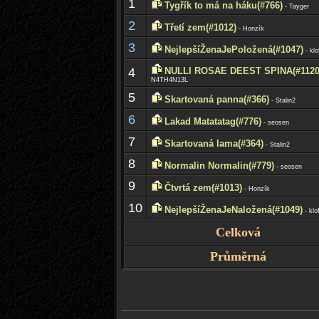
1
Tygřík to má na háku(#766)
- Tayger
2
Třetí zem(#1012)
- Honzík
3
NejlepšíŽenaJePoložená(#1047)
- klo
4
NULLI ROSAE DEEST SPINA(#1120
N4TH4N13L
5
Skartovaná panna(#366)
- Stalin2
6
Lakad Matatatag(#776)
- seosen
7
Skartovaná lama(#364)
- Stalin2
8
Normalin Normalin(#779)
- seosen
9
Čtvrtá zem(#1013)
- Honzík
10
NejlepšíŽenaJeNaložená(#1049)
- klo
Celková
Průměrná