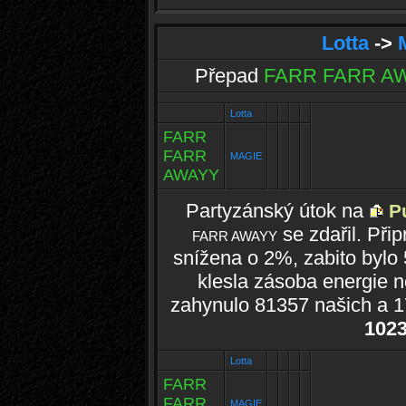
Lotta
->
Přepad
FARR FARR A
Lotta
FARR
FARR
MAGIE
AWAYY
Partyzánský útok na
P
se zdařil. Při
FARR AWAYY
snížena o 2%, zabito bylo
klesla zásoba energie n
zahynulo 81357 našich a 1
102
Lotta
FARR
FARR
MAGIE