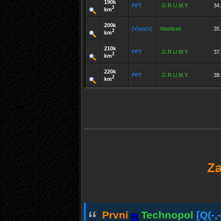
190k
PPT
.G.R.U.M.Y.
34.
2
km
200k
(V)oo(V)
blasticek
35.
2
km
210k
PPT
.G.R.U.M.Y.
37.
2
km
220k
PPT
.G.R.U.M.Y.
38.
2
km
Za
“
První
Technopol
[Q(-,