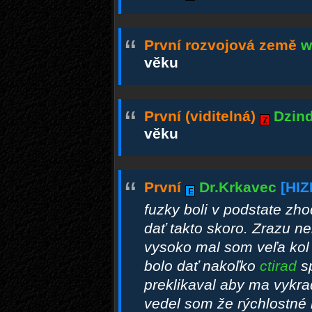
“
První rozvojová země
w
věku
“
První (viditelná)
Dzind
věku
“
První
Dr.Krkavec
[HI
fuzky boli v podstate zh
dať takto skoro. Zrazu n
vysoko mal som veľa kol 
bolo dať nakoľko
ctirad
sp
preklikaval aby ma vykra
vedel som že rýchlostné