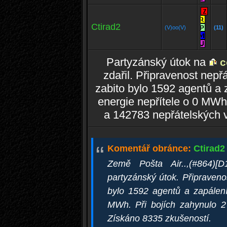
Ctirad2
(V)oo(V)
(11)
Partyzánský útok na
c
zdařil. Připravenost nep
zabito bylo 1592 agentů a
energie nepřítele o 0 MWh
a 142783 nepřátelských 
“
Komentář obránce:
Ctirad2
Země Pošta Air..,(#864)[
partyzánský útok. Připraven
bylo 1592 agentů a zapálen
MWh. Při bojích zahynulo 2
Získáno 8335 zkušeností.