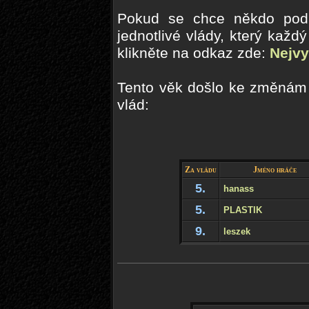
Pokud se chce někdo podí
jednotlivé vlády, který každ
klikněte na odkaz zde:
Nejvy
Tento věk došlo ke změnám v
vlád:
Za vládu
Jméno hráče
5.
hanass
5.
PLASTIK
9.
leszek