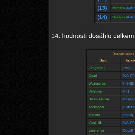
(13)
blasticek
[Kala
(14)
blasticek
[Kala
14. hodnosti dosáhlo celkem
Seznam zemí s 
Hráč
Alian
.Aragornikk.
[.::eK::.]
Quari
[WG-PR
Wožungrush
[HISHE]
Defectorr
[K.I.]
Unreal Maniak
[WG-PR
Technopol
[POISO
Yurnero
[DooM]
Vlasic III
[WG-PR
Limerence
[DooM]