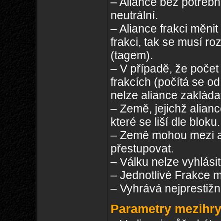
– Aliance bez potřebn
neutrální.
– Aliance frakci měnit
frakci, tak se musí ro
(tagem).
– V případě, že počet
frakcích (počítá se od 
nelze aliance zakláda
– Země, jejichž alian
které se liší dle bloku.
– Země mohou mezi ali
přestupovat.
– Válku nelze vyhlásit 
– Jednotlivé Frakce m
– Vyhrává nejprestižn
Parametry mezihry