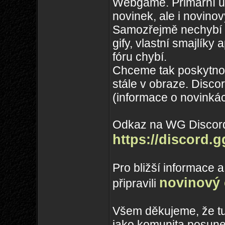
Webgame. Primární úč
novinek, ale i novinov
Samozřejmě nechybí an
gify, vlastní smajlík
fóru chybí.
Chceme tak poskytno
stále v obraze. Disco
(informace o novinkác
Odkaz na WG Discord
https://discord
Pro bližší informace a
novinový 
připravili
Všem děkujeme, že tu 
jako komunita posun