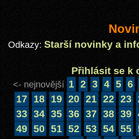
Novi
Starší novinky a in
Odkazy:
Přihlásit se 
1
2
3
4
5
6
<- nejnovější
17
18
19
20
21
22
23
33
34
35
36
37
38
39
49
50
51
52
53
54
55