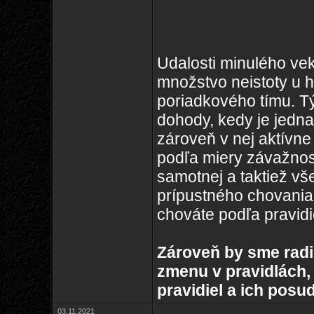
Udalosti minulého vek
množstvo neistoty u h
poriadkového tímu. T
dohody, kedy je jedna
zároveň v nej aktívne
podľa miery závažnost
samotnej a taktiež vš
prípustného chovania,
chováte podľa pravidi
Zároveň by sme radi 
zmenu v pravidlách,
pravidiel a ich posu
03.11.2021