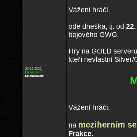
Vážení hráči,
ode dneška, tj. od
22.
bojového GWG.
Hry na GOLD serveru s
kteří nevlastní Silve
20.12.2021
Oznámení
Mathematix
M
Vážení hráči,
meziherním se
na
Frakce.