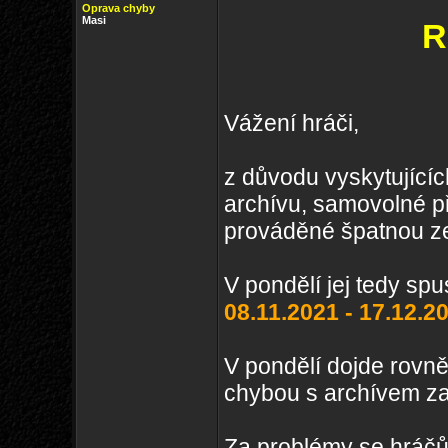
Oprava chyby
Masi
R
Vážení hráči,
z důvodu vyskytující
archívu, samovolné p
prováděné špatnou ze
V pondělí jej tedy sp
08.11.2021 - 17.12.2
V pondělí dojde rovn
chybou s archívem za
Za problémy se hráč