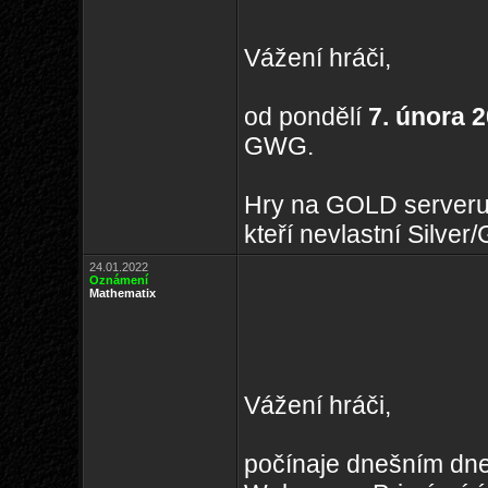
Vážení hráči,
od pondělí
7. února 
GWG.
Hry na GOLD serveru s
kteří nevlastní Silve
24.01.2022
Oznámení
Mathematix
Vážení hráči,
počínaje dnešním dne