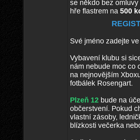
se někdo bez omluvy 
hře flastrem na
500 k
REGIS
Své jméno zadejte ve 
Vybavení klubu si sice
nám nebude moc co ch
na nejnovějším Xboxu
fotbálek Rosengart.
Plzeň 12
bude na účet
občerstvení. Pokud ch
vlastní zásoby, lednič
blízkosti večerka nebo