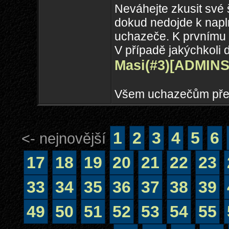
Neváhejte zkusit své 
dokud nedojde k napln
uchazeče. K prvnímu 
V případě jakýchkoli 
Masi(#3)
[ADMINS
Všem uchazečům přej
1
2
3
4
5
6
<- nejnovější
17
18
19
20
21
22
23
33
34
35
36
37
38
39
49
50
51
52
53
54
55