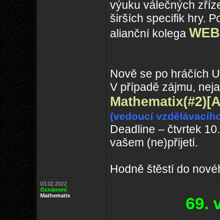
výuku válečných zříze
širších specifik hry.
WEB
alianční kolega
Nově se po hráčích U
V případě zájmu, neja
Mathematix(#2)
[
(vedoucí vzdělávacíh
Deadline – čtvrtek 10
vašem (ne)přijetí.
Hodně štěstí do nové
03.02.2022
Oznámení
Mathematix
69.