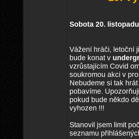
Sobota 20. listopad
Vážení hráči, letoční
bude konat v
underg
vzrůstajícím Covid o
soukromou akci v pro
Nebudeme si tak hrát
pobavíme. Upozorňuji
pokud bude někdo dě
vyhozen !!!
Stanovil jsem limit p
seznamu přihlášenýc