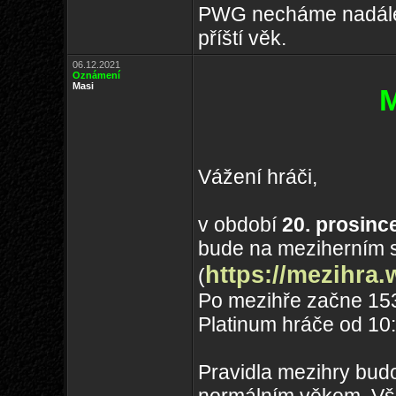
PWG necháme nadále 
příští věk.
06.12.2021
Oznámení
Masi
M
Vážení hráči,
v období
20. prosinc
bude na meziherním 
https://mezihra
(
Po mezihře začne 153.
Platinum hráče od 10:
Pravidla mezihry bud