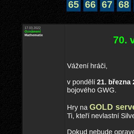
65
66
67
68
17.03.2022
Oznámení
Mathematix
70.
Vážení hráči,
v pondělí
21. března
bojového GWG.
GOLD serv
Hry na
Ti, kteří nevlastní Si
Dokud nebude oprave