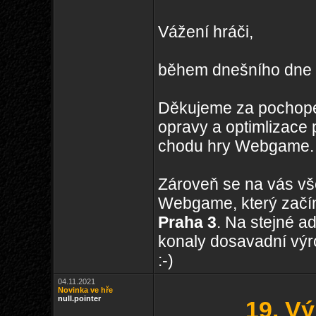
Vážení hráči,
během dnešního dne a
Děkujeme za pochopen
opravy a optimlizac
chodu hry Webgame.
Zároveň se na vás vš
Webgame, který začín
Praha 3
. Na stejné ad
konaly dosavadní výr
:-)
04.11.2021
Novinka ve hře
null.pointer
19. V