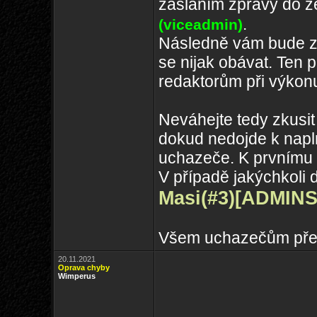
zasláním zprávy do 
.
(viceadmin)
Následně vám bude za
se nijak obávat. Ten 
redaktorům při výkonu
Neváhejte tedy zkusit
dokud nedojde k napln
uchazeče. K prvnímu 
V případě jakýchkoli 
Masi(#3)
[ADMINS
Všem uchazečům přej
20.11.2021
Oprava chyby
Wimperus