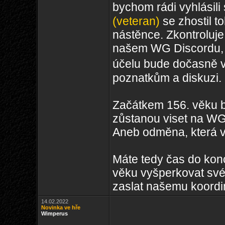
bychom rádi vyhlásili
(veteran)
se zhostil t
nástěnce. Zkontroluje 
našem WG Discordu, 
účelu bude dočasně 
poznatkům a diskuzi.
Začátkem 156. věku b
zůstanou viset na WG
Aneb odměna, která vy
Máte tedy čas do kon
věku vyšperkovat své
zaslat našemu koordin
14.02.2022
Novinka ve hře
Wimperus