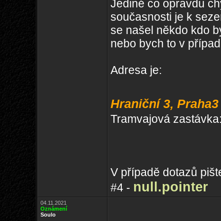
Jediné co opravdu chyb
současnosti je k sezen
se našel někdo kdo by
nebo bych to v případ
Adresa je:
Hraniční 3, Praha3
Tramvajová zastávka: S
V případě dotazů piš
null.pointer
#4 -
04.11.2021
Oznámení
Soulo