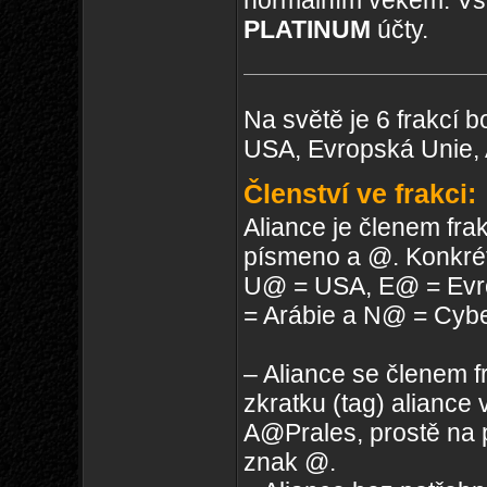
normálním věkem. Vši
PLATINUM
účty.
Na světě je 6 frakcí bo
USA, Evropská Unie, 
Členství ve frakci:
Aliance je členem fra
písmeno a @. Konkré
U@ = USA, E@ = Evr
= Arábie a N@ = Cybe
– Aliance se členem fr
zkratku (tag) aliance
A@Prales, prostě na 
znak @.