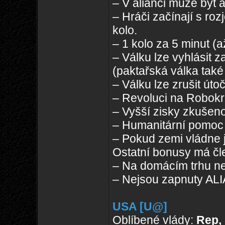
– V alianci může být 
– Hráči začínají s ro
kolo.
– 1 kolo za 5 minut (
– Válku lze vyhlásit z
(paktařská válka také
– Válku lze zrušit út
– Revoluci na Robokra
– Vyšší zisky zkušeno
– Humanitární pomoc l
– Pokud zemi vládne j
Ostatní bonusy má čle
– Na domácím trhu ne
– Nejsou zapnuty A
USA [U@]
Oblíbené vlády:
Rep,