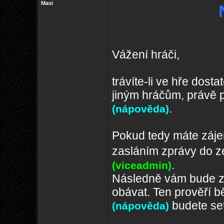
Masi
Vážení hráči,
trávíte-li ve hře dos
jiným hráčům, právě p
.
(nápověda)
Pokud tedy máte zájem
zasláním zprávy do 
.
(viceadmin)
Následně vám bude zas
obávat. Ten prověří bě
budete set
(nápověda)