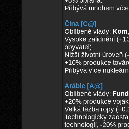
+5% obrana.
Přibývá mnohem více 
Čína [C@]
Oblíbené vlády:
Kom,
Vysoké zalidnění (+1
obyvatel).
Nižší životní úroveň 
+10% produkce továr
Přibývá více nukleárn
Arábie [A@]
Oblíbené vlády:
Fund,
+20% produkce voják
Velká těžba ropy (+0
Technologicky zaosta
technologií, -20% pro