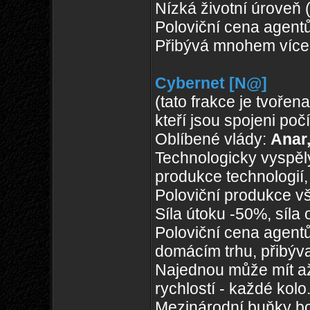
Nízká životní úroveň
Poloviční cena agentů
Přibývá mnohem více 
Cybernet [N@]
(tato frakce je tvořen
kteří jsou spojeni poč
Oblíbené vlády:
Anar,
Technologicky vyspěl
produkce technologií,
Poloviční produkce v
Síla útoku -50%, síla
Poloviční cena agentů
domácím trhu, přibývaj
Najednou může mít až 
rychlostí - každé kolo
Mezinárodní buňky bo