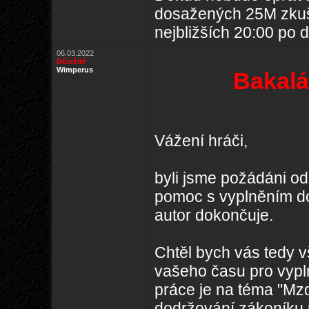
dosažených 25M zkuš
nejbližších 20:00 po d
06.03.2022
Důležité
Wimperus
Bakalá
Vážení hráči,
byli jsme požádáni od
pomoc s vyplněním do
autor dokončuje.
Chtěl bych vás tedy 
vašeho času pro vypl
práce je na téma "Mzdy
dodržování zákoníku 